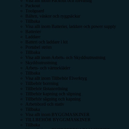
Visa allt inom
Packout och förvaring
Packout
Toolguard
Bälten, väskor och ryggsäckar
Tillbaka
Visa allt inom
Batterier, laddare och power supply
Batterier
Laddare
Batteri och laddare i kit
Portabel ström
Tillbaka
Visa allt inom
Arbets- och Skyddsutrustning
Skyddsutrustning
Arbets- och värmekläder
Tillbaka
Visa allt inom
Tillbehör Elverktyg
Tillbehör borrning
Tillbehör fästanordning
Tillbehör kapning och slipning
Tillbehör sågning och kapning
Arbetsbord och stativ
Tillbaka
Visa allt inom
BYGGMASKINER
TILLBEHÖR BYGGMASKINER
Tillbaka