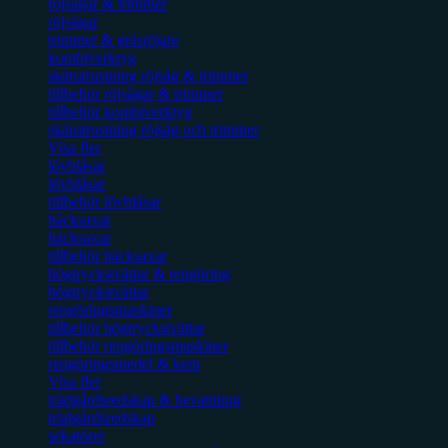
röjsågar & trimmer
röjsågar
trimmer & gräsröjare
kombiverktyg
skärutrustning röjsåg & trimmer
tillbehör röjsågar & trimmer
tillbehör kombiverktyg
skärutrustning röjsåg och trimmer
Visa fler
lövblåsar
lövblåsar
tillbehör lövblåsar
häcksaxar
häcksaxar
tillbehör häcksaxar
högtryckstvättar & rengöring
högtryckstvättar
rengöringsmaskiner
tillbehör högtryckstvättar
tillbehör rengöringsmaskiner
rengöringsmedel & kem
Visa fler
trädgårdsredskap & bevattning
trädgårdsredskap
sekatörer