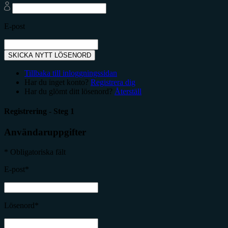
E-post
SKICKA NYTT LÖSENORD
Tillbaka till inloggningssidan
Har du inget konto?
Registrera dig
Har du glömt ditt lösenord?
Återställ
Registrering - Steg 1
Användaruppgifter
* Obligatoriska fält
E-post*
Lösenord*