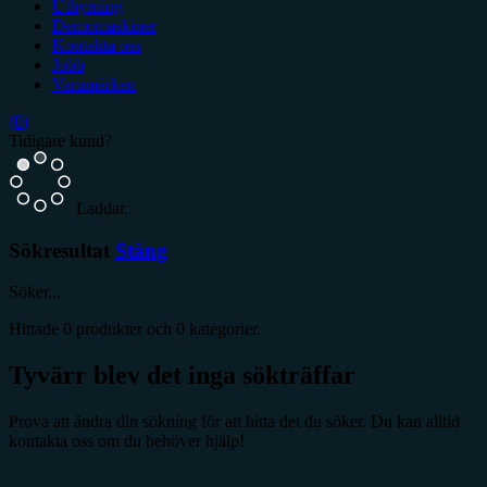
Uthyrning
Demomaskiner
Kontakta oss
Jobb
Varumärken
(
0
)
Tidigare kund?
Laddar..
Sökresultat
Stäng
Söker...
Hittade
0
produkter och
0
kategorier.
Tyvärr blev det inga sökträffar
Prova att ändra din sökning för att hitta det du söker. Du kan alltid
kontakta oss om du behöver hjälp!