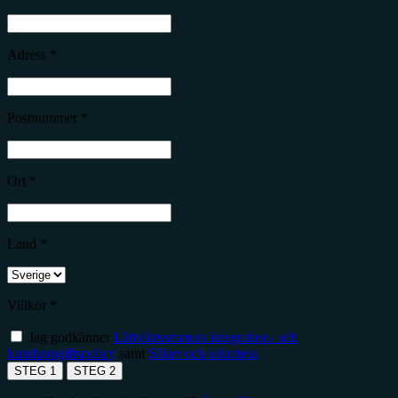
Adress *
Postnummer *
Ort *
Land *
Villkor *
Jag godkänner
Lättviktssmotors integration- och
kunduppgiftspolicy
samt
Säker och sekretess
STEG 1
STEG 2