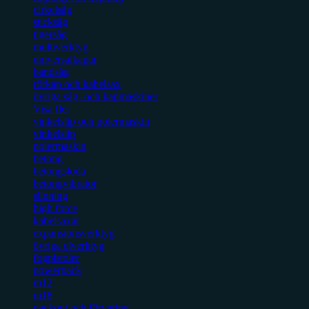
cirkelsåg
sticksåg
tigersåg
multiverktyg
universalkapar
bandsåg
rörkap och kabelsax
övriga såg- och kapmaskiner
Visa fler
vinkelslip och polermaskin
vinkelslip
polermaskin
betong
betongsloda
betongvibrator
slipning
high force
kabelsaxar
expansionsverktyg
övriga elverktyg
fogpistoler
powerpack
m12
m18
packout och förvaring