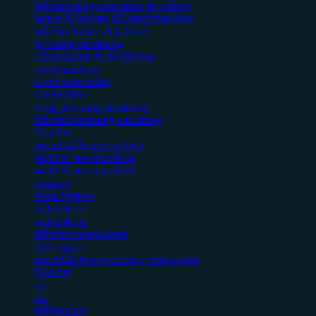
tillbehör skogsutrustning & verktyg
batteri & laddare till batterimaskiner
tillbehör batteri & laddare
personlig utrustning
arbetskängor & skyddsskor
arbetshandskar
skyddsutrustning
arbetskläder
övrig personlig utrustning
tillbehör personlig utrustning
Visa fler
underhåll & servicedelar
profil & presentartiklar
profil & presentartiklar
leksaker
första hjälpen
vattenskoter
vattenskoter
tillbehör vattenskoter
flytbryggor
underhåll & servicedelar vattenskoter
Visa fler
atv
atv
tillbehör atv