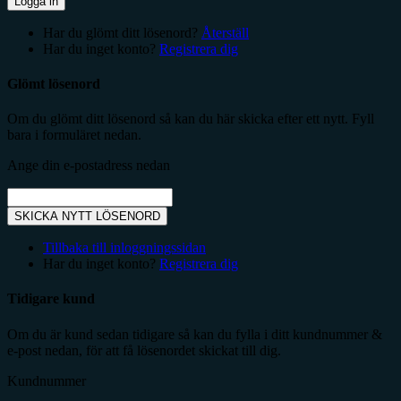
Logga in
Har du glömt ditt lösenord?
Återställ
Har du inget konto?
Registrera dig
Glömt lösenord
Om du glömt ditt lösenord så kan du här skicka efter ett nytt. Fyll
bara i formuläret nedan.
Ange din e-postadress nedan
SKICKA NYTT LÖSENORD
Tillbaka till inloggningssidan
Har du inget konto?
Registrera dig
Tidigare kund
Om du är kund sedan tidigare så kan du fylla i ditt kundnummer &
e-post nedan, för att få lösenordet skickat till dig.
Kundnummer