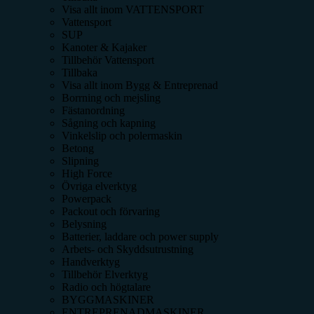
Visa allt inom
VATTENSPORT
Vattensport
SUP
Kanoter & Kajaker
Tillbehör Vattensport
Tillbaka
Visa allt inom
Bygg & Entreprenad
Borrning och mejsling
Fästanordning
Sågning och kapning
Vinkelslip och polermaskin
Betong
Slipning
High Force
Övriga elverktyg
Powerpack
Packout och förvaring
Belysning
Batterier, laddare och power supply
Arbets- och Skyddsutrustning
Handverktyg
Tillbehör Elverktyg
Radio och högtalare
BYGGMASKINER
ENTREPRENADMASKINER