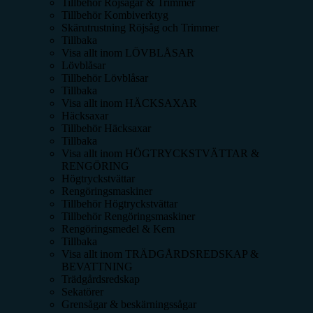
Tillbehör Röjsågar & Trimmer
Tillbehör Kombiverktyg
Skärutrustning Röjsåg och Trimmer
Tillbaka
Visa allt inom
LÖVBLÅSAR
Lövblåsar
Tillbehör Lövblåsar
Tillbaka
Visa allt inom
HÄCKSAXAR
Häcksaxar
Tillbehör Häcksaxar
Tillbaka
Visa allt inom
HÖGTRYCKSTVÄTTAR &
RENGÖRING
Högtryckstvättar
Rengöringsmaskiner
Tillbehör Högtryckstvättar
Tillbehör Rengöringsmaskiner
Rengöringsmedel & Kem
Tillbaka
Visa allt inom
TRÄDGÅRDSREDSKAP &
BEVATTNING
Trädgårdsredskap
Sekatörer
Grensågar & beskärningssågar