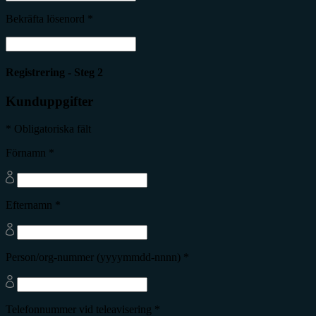
Bekräfta lösenord *
Registrering - Steg 2
Kunduppgifter
* Obligatoriska fält
Förnamn *
Efternamn *
Person/org-nummer (yyyymmdd-nnnn) *
Telefonnummer vid teleavisering *