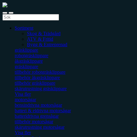
Sortiment
Skog & Trädgård
ATV & Fritid
Bygg & Entreprenad
gräsklippare
robotgräsklippare
åkgräsklippare
gräsklippare
tillbehör robotgräsklippare
tillbehör åkgräsklippare
tillbehör gräsklippare
skärutrustning gräsklippare
Visa fler
motorsågar
bensindrivna motorsågar
batteri & eldrivna motorsågar
batteridrivna grensågar
tillbehör motorsågar
skärutrustning motorsågar
Visa fler