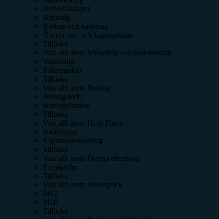
Universalkapar
Bandsåg
Rörkap och kabelsax
Övriga såg- och kapmaskiner
Tillbaka
Visa allt inom
Vinkelslip och polermaskin
Vinkelslip
Polermaskin
Tillbaka
Visa allt inom
Betong
Betongsloda
Betongvibrator
Tillbaka
Visa allt inom
High Force
Kabelsaxar
Expansionsverktyg
Tillbaka
Visa allt inom
Övriga elverktyg
Fogpistoler
Tillbaka
Visa allt inom
Powerpack
M12
M18
Tillbaka