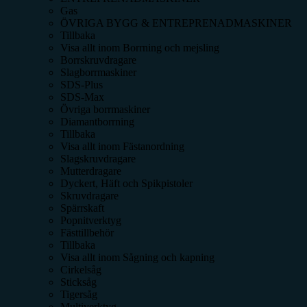
Gas
ÖVRIGA BYGG & ENTREPRENADMASKINER
Tillbaka
Visa allt inom
Borrning och mejsling
Borrskruvdragare
Slagborrmaskiner
SDS-Plus
SDS-Max
Övriga borrmaskiner
Diamantborrning
Tillbaka
Visa allt inom
Fästanordning
Slagskruvdragare
Mutterdragare
Dyckert, Häft och Spikpistoler
Skruvdragare
Spärrskaft
Popnitverktyg
Fästtillbehör
Tillbaka
Visa allt inom
Sågning och kapning
Cirkelsåg
Sticksåg
Tigersåg
Multiverktyg