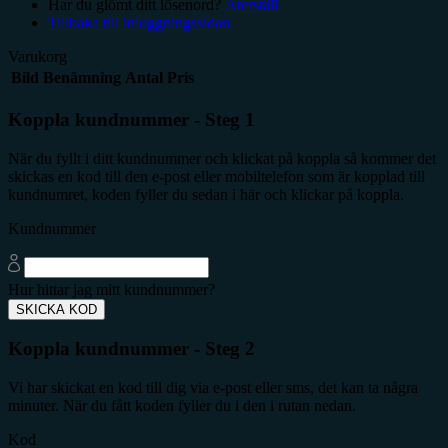
Har du glömt ditt lösenord?
Återställ
Tillbaka till inloggningssidan
Varukorg
Bild
Benämning
Antal
Pris
Koppla kundnummer - Steg 1
När du fyllt i ditt kundnummer och klickat på koppla så kommer det
skickas en kod till den e-post eller mobiltelefon som är kopplad till
kundnumret, koden fyller du sedan i här och klickar på koppla.
Kundnummer
Hur hittar jag mitt kundnummer?
SKICKA KOD
Koppla kundnummer - Steg 2
Vi har skickat en kod till dig via e-post eller sms, det kan ta några
minuter. När du fått koden fyller du i den i rutan nedan.
Kod