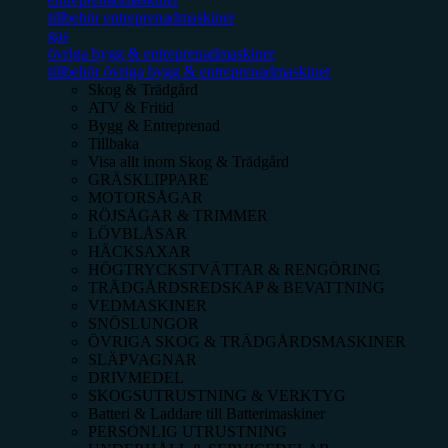
tillbehör entreprenadmaskiner
gas
övriga bygg & entreprenadmaskiner
tillbehör övriga bygg & entreprenadmaskiner
Skog & Trädgård
ATV & Fritid
Bygg & Entreprenad
Tillbaka
Visa allt inom
Skog & Trädgård
GRÄSKLIPPARE
MOTORSÅGAR
RÖJSÅGAR & TRIMMER
LÖVBLÅSAR
HÄCKSAXAR
HÖGTRYCKSTVÄTTAR & RENGÖRING
TRÄDGÅRDSREDSKAP & BEVATTNING
VEDMASKINER
SNÖSLUNGOR
ÖVRIGA SKOG & TRÄDGÅRDSMASKINER
SLÄPVAGNAR
DRIVMEDEL
SKOGSUTRUSTNING & VERKTYG
Batteri & Laddare till Batterimaskiner
PERSONLIG UTRUSTNING