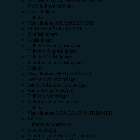
UNDERHÅLL & SERVICEDELAR
Profil & Presentartiklar
Första hjälpen
Tillbaka
Visa allt inom
GRÄSKLIPPARE
ROBOTGRÄSKLIPPARE
Åkgräsklippare
Gräsklippare
Tillbehör Robotgräsklippare
Tillbehör Åkgräsklippare
Tillbehör Gräsklippare
Skärutrustning Gräsklippare
Tillbaka
Visa allt inom
MOTORSÅGAR
Bensindrivna motorsågar
Batteri & Eldrivna motorsågar
Batteridrivna grensågar
Tillbehör Motorsågar
Skärutrustning Motorsågar
Tillbaka
Visa allt inom
RÖJSÅGAR & TRIMMER
Röjsågar
Trimmer & Gräsröjare
Kombiverktyg
Skärutrustning Röjsåg & Trimmer