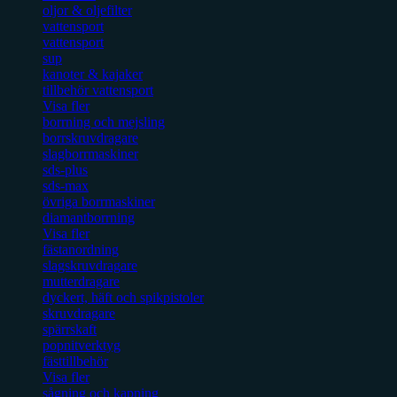
oljor & oljefilter
vattensport
vattensport
sup
kanoter & kajaker
tillbehör vattensport
Visa fler
borrning och mejsling
borrskruvdragare
slagborrmaskiner
sds-plus
sds-max
övriga borrmaskiner
diamantborrning
Visa fler
fästanordning
slagskruvdragare
mutterdragare
dyckert, häft och spikpistoler
skruvdragare
spärrskaft
popnitverktyg
fästtillbehör
Visa fler
sågning och kapning