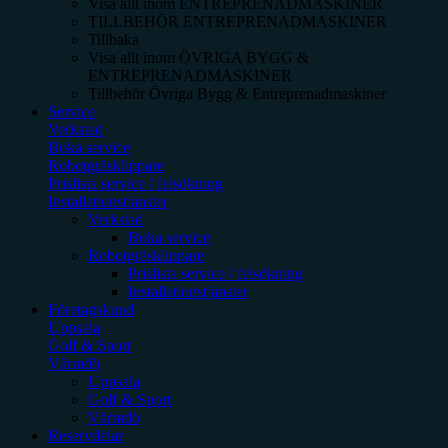
Visa allt inom
ENTREPRENADMASKINER
TILLBEHÖR ENTREPRENADMASKINER
Tillbaka
Visa allt inom
ÖVRIGA BYGG &
ENTREPRENADMASKINER
Tillbehör Övriga Bygg & Entreprenadmaskiner
Service
Verkstad
Boka service
Robotgräsklippare
Prislista service / felsökning
Installationstjänster
Verkstad
Boka service
Robotgräsklippare
Prislista service / felsökning
Installationstjänster
Företagskund
Uppsala
Golf & Sport
Värmdö
Uppsala
Golf & Sport
Värmdö
Reservdelar