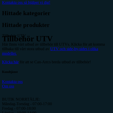
Kontakta oss så hjälper vi dig!
Hittade kategorier
Hittade produkter
Tillbehör UTV
Tillbehör UTV
Här finns vårt utbud av tillbehör till UTVs. Klicka för att komma
tillbaka till vårt stora utbud av
UTV och side-by-sides i olika
modeller.
Klicka här
för att se Can-Am:s breda utbud av tillbehör!
Kundtjänst
Kontakta oss
Om oss
BUTIK NORRTÄLJE:
Måndag-Torsdag - 07:00-17:00
Fredag - 07:00-18:00
Lördag - 10:00-14:00