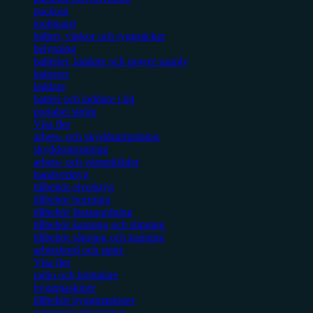
packout
toolguard
bälten, väskor och ryggsäckar
belysning
batterier, laddare och power supply
batterier
laddare
batteri och laddare i kit
portabel ström
Visa fler
arbets- och skyddsutrustning
skyddsutrustning
arbets- och värmekläder
handverktyg
tillbehör elverktyg
tillbehör borrning
tillbehör fästanordning
tillbehör kapning och slipning
tillbehör sågning och kapning
arbetsbord och stativ
Visa fler
radio och högtalare
byggmaskiner
tillbehör byggmaskiner
entreprenadmaskiner