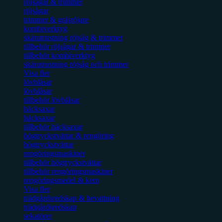
röjsågar & trimmer
röjsågar
trimmer & gräsröjare
kombiverktyg
skärutrustning röjsåg & trimmer
tillbehör röjsågar & trimmer
tillbehör kombiverktyg
skärutrustning röjsåg och trimmer
Visa fler
lövblåsar
lövblåsar
tillbehör lövblåsar
häcksaxar
häcksaxar
tillbehör häcksaxar
högtryckstvättar & rengöring
högtryckstvättar
rengöringsmaskiner
tillbehör högtryckstvättar
tillbehör rengöringsmaskiner
rengöringsmedel & kem
Visa fler
trädgårdsredskap & bevattning
trädgårdsredskap
sekatörer