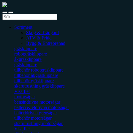
Sortiment
Skog & Trädgård
ATV & Fritid
Bygg & Entreprenad
gräsklippare
robotgräsklippare
åkgräsklippare
gräsklippare
tillbehör robotgräsklippare
tillbehör åkgräsklippare
tillbehör gräsklippare
skärutrustning gräsklippare
Visa fler
motorsågar
bensindrivna motorsågar
batteri & eldrivna motorsågar
batteridrivna grensågar
tillbehör motorsågar
skärutrustning motorsågar
Visa fler