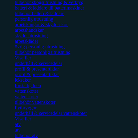
tillbehör skogsutrustning & verktyg
batteri & laddare till batterimaskiner
tillbehör batteri & laddare
personlig utrustning
arbetskängor & skyddsskor
arbetshandskar
skyddsutrustning
arbetskläder
övrig personlig utrustning
tillbehör personlig utrustning
Visa fler
underhåll & servicedelar
profil & presentartiklar
profil & presentartiklar
leksaker
första hjälpen
vattenskoter
vattenskoter
tillbehör vattenskoter
flytbryggor
underhåll & servicedelar vattenskoter
Visa fler
atv
atv
tillbehör atv