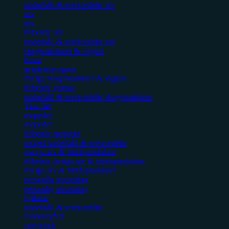
underhåll & servicedelar atv
utv
utv
tillbehör utv
underhåll & servicedelar ssv
skogsmaskiner & vagnar
bison
griplastarvagnar
övriga skogsmaskiner & vagnar
tillbehör vagnar
underhåll & servicedelar skogsmaskiner
Visa fler
mopeder
mopeder
tillbehör mopeder
moped underhåll & servicedelar
övriga atv & fritidsprodukter
tillbehör övriga atv & fritidsprodukter
övriga atv & fritidsprodukter
personlig utrustning
personlig utrustning
hjälmar
underhåll & servicedelar
fordonsvård
servicekit