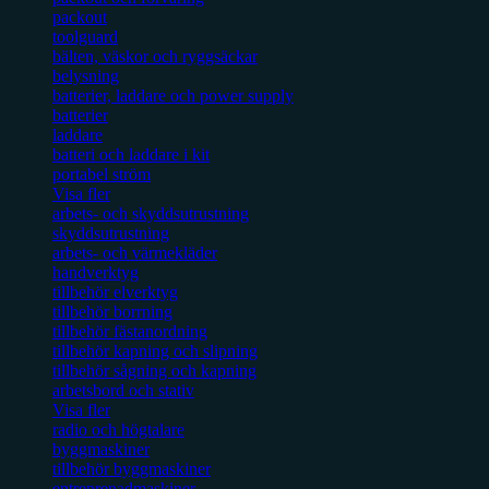
packout
toolguard
bälten, väskor och ryggsäckar
belysning
batterier, laddare och power supply
batterier
laddare
batteri och laddare i kit
portabel ström
Visa fler
arbets- och skyddsutrustning
skyddsutrustning
arbets- och värmekläder
handverktyg
tillbehör elverktyg
tillbehör borrning
tillbehör fästanordning
tillbehör kapning och slipning
tillbehör sågning och kapning
arbetsbord och stativ
Visa fler
radio och högtalare
byggmaskiner
tillbehör byggmaskiner
entreprenadmaskiner