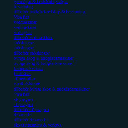
grensågar & beskärningssågar
bevattning
tillbehör trädgårdsredskap & bevattning
Visa fler
vedmaskiner
vedmaskiner
vedklyvar
tillbehör vedmaskiner
snöslungor
snöslungor
tillbehör snöslungor
övriga skog & trädgårdsmaskiner
övriga skog & trädgårdsmaskiner
kompostkvarnar
jordfräsar
slåtterbalkar
vertikalskärare
tillbehör övriga skog & trädgårdsmaskiner
Visa fler
släpvagnar
släpvagnar
tillbehör släpvagnar
drivmedel
tillbehör drivmedel
skogsutrustning & verktyg