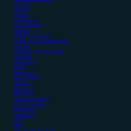
cirkelsåg
sticksåg
tigersåg
multiverktyg
universalkapar
bandsåg
rörkap och kabelsax
övriga såg- och kapmaskiner
Visa fler
vinkelslip och polermaskin
vinkelslip
polermaskin
betong
betongsloda
betongvibrator
slipning
high force
kabelsaxar
expansionsverktyg
övriga elverktyg
fogpistoler
powerpack
m12
m18
packout och förvaring