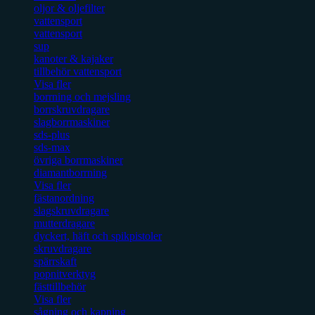
oljor & oljefilter
vattensport
vattensport
sup
kanoter & kajaker
tillbehör vattensport
Visa fler
borrning och mejsling
borrskruvdragare
slagborrmaskiner
sds-plus
sds-max
övriga borrmaskiner
diamantborrning
Visa fler
fästanordning
slagskruvdragare
mutterdragare
dyckert, häft och spikpistoler
skruvdragare
spärrskaft
popnitverktyg
fästtillbehör
Visa fler
sågning och kapning