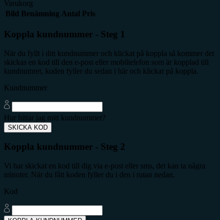
Varukorg
Bild
Benämning
Antal
Pris
Koppla kundnummer - Steg 1
När du fyllt i ditt kundnummer och klickat på koppla så kommer det
skickas en kod till den e-post eller mobiltelefon som är kopplad till
kundnumret, koden fyller du sedan i här och klickar på koppla.
Kundnummer
Hur hittar jag mitt kundnummer?
SKICKA KOD
Koppla kundnummer - Steg 2
Vi har skickat en kod till dig via e-post eller sms, det kan ta några
minuter. När du fått koden fyller du i den i rutan nedan.
Kod