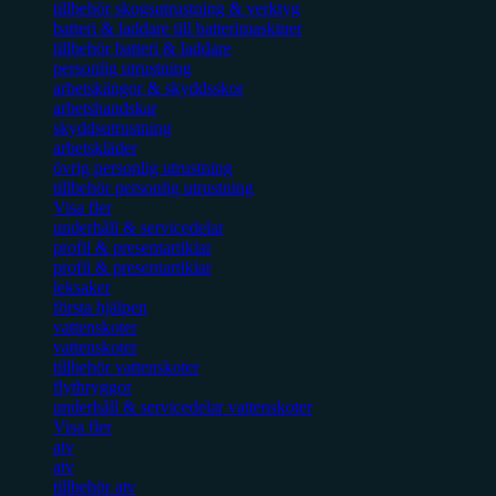
tillbehör skogsutrustning & verktyg
batteri & laddare till batterimaskiner
tillbehör batteri & laddare
personlig utrustning
arbetskängor & skyddsskor
arbetshandskar
skyddsutrustning
arbetskläder
övrig personlig utrustning
tillbehör personlig utrustning
Visa fler
underhåll & servicedelar
profil & presentartiklar
profil & presentartiklar
leksaker
första hjälpen
vattenskoter
vattenskoter
tillbehör vattenskoter
flytbryggor
underhåll & servicedelar vattenskoter
Visa fler
atv
atv
tillbehör atv