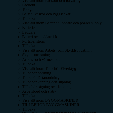
Visa allt inom
Packout och förvaring
Packout
Toolguard
Bälten, väskor och ryggsäckar
Tillbaka
Visa allt inom
Batterier, laddare och power supply
Batterier
Laddare
Batteri och laddare i kit
Portabel ström
Tillbaka
Visa allt inom
Arbets- och Skyddsutrustning
Skyddsutrustning
Arbets- och värmekläder
Tillbaka
Visa allt inom
Tillbehör Elverktyg
Tillbehör borrning
Tillbehör fästanordning
Tillbehör kapning och slipning
Tillbehör sågning och kapning
Arbetsbord och stativ
Tillbaka
Visa allt inom
BYGGMASKINER
TILLBEHÖR BYGGMASKINER
Tillbaka