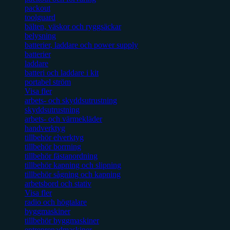
packout
toolguard
bälten, väskor och ryggsäckar
belysning
batterier, laddare och power supply
batterier
laddare
batteri och laddare i kit
portabel ström
Visa fler
arbets- och skyddsutrustning
skyddsutrustning
arbets- och värmekläder
handverktyg
tillbehör elverktyg
tillbehör borrning
tillbehör fästanordning
tillbehör kapning och slipning
tillbehör sågning och kapning
arbetsbord och stativ
Visa fler
radio och högtalare
byggmaskiner
tillbehör byggmaskiner
entreprenadmaskiner