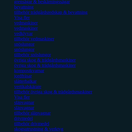
grensågar & beskärningssågar
bevattning
tillbehör trädgårdsredskap & bevattning
Visa fler
vedmaskiner
vedmaskiner
vedklyvar
tillbehör vedmaskiner
snöslungor
snöslungor
tillbehör snöslungor
övriga skog & trädgårdsmaskiner
övriga skog & trädgårdsmaskiner
kompostkvarnar
jordfräsar
slåtterbalkar
vertikalskärare
tillbehör övriga skog & trädgårdsmaskiner
Visa fler
släpvagnar
släpvagnar
tillbehör släpvagnar
drivmedel
tillbehör drivmedel
skogsutrustning & verktyg