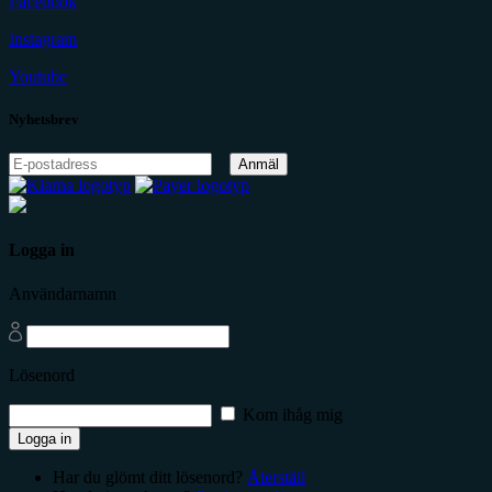
Facebook
Instagram
Youtube
Nyhetsbrev
Anmäl
Logga in
Användarnamn
Lösenord
Kom ihåg mig
Logga in
Har du glömt ditt lösenord?
Återställ