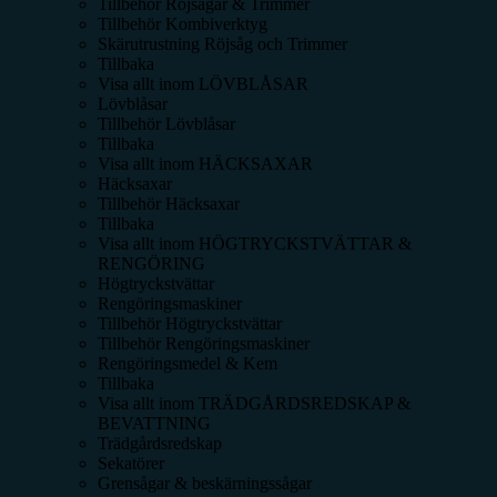
Tillbehör Röjsågar & Trimmer
Tillbehör Kombiverktyg
Skärutrustning Röjsåg och Trimmer
Tillbaka
Visa allt inom
LÖVBLÅSAR
Lövblåsar
Tillbehör Lövblåsar
Tillbaka
Visa allt inom
HÄCKSAXAR
Häcksaxar
Tillbehör Häcksaxar
Tillbaka
Visa allt inom
HÖGTRYCKSTVÄTTAR &
RENGÖRING
Högtryckstvättar
Rengöringsmaskiner
Tillbehör Högtryckstvättar
Tillbehör Rengöringsmaskiner
Rengöringsmedel & Kem
Tillbaka
Visa allt inom
TRÄDGÅRDSREDSKAP &
BEVATTNING
Trädgårdsredskap
Sekatörer
Grensågar & beskärningssågar