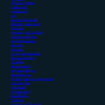
oljor & oljefilter
vattensport
vattensport
sup
kanoter & kajaker
tillbehör vattensport
Visa fler
borrning och mejsling
borrskruvdragare
slagborrmaskiner
sds-plus
sds-max
övriga borrmaskiner
diamantborrning
Visa fler
fästanordning
slagskruvdragare
mutterdragare
dyckert, häft och spikpistoler
skruvdragare
spärrskaft
popnitverktyg
fästtillbehör
Visa fler
sågning och kapning