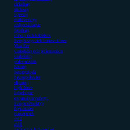
cirkelsåg
sticksåg
tigersåg
multiverktyg
universalkapar
bandsåg
rörkap och kabelsax
övriga såg- och kapmaskiner
Visa fler
vinkelslip och polermaskin
vinkelslip
polermaskin
betong
betongsloda
betongvibrator
slipning
high force
kabelsaxar
expansionsverktyg
övriga elverktyg
fogpistoler
powerpack
m12
m18
packout och förvaring