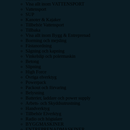
Visa allt inom
VATTENSPORT
Vattensport
SUP
Kanoter & Kajaker
Tillbehör Vattensport
Tillbaka
Visa allt inom
Bygg & Entreprenad
Borrning och mejsling
Fästanordning
Sågning och kapning
Vinkelslip och polermaskin
Betong
Slipning
High Force
Övriga elverktyg
Powerpack
Packout och förvaring
Belysning
Batterier, laddare och power supply
Arbets- och Skyddsutrustning
Handverktyg
Tillbehör Elverktyg
Radio och högtalare
BYGGMASKINER
ENTREPRENADMASKINER