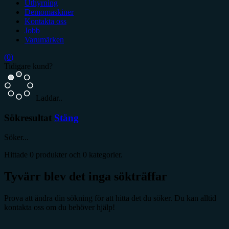
Uthyrning
Demomaskiner
Kontakta oss
Jobb
Varumärken
(
0
)
Tidigare kund?
Laddar..
Sökresultat
Stäng
Söker...
Hittade
0
produkter och
0
kategorier.
Tyvärr blev det inga sökträffar
Prova att ändra din sökning för att hitta det du söker. Du kan alltid
kontakta oss om du behöver hjälp!