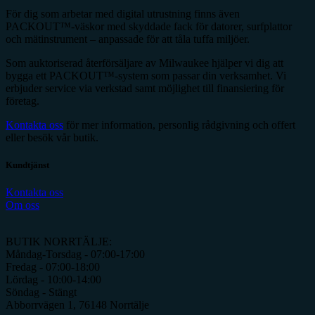
För dig som arbetar med digital utrustning finns även
PACKOUT™-väskor med skyddade fack för datorer, surfplattor
och mätinstrument – anpassade för att tåla tuffa miljöer.
Som auktoriserad återförsäljare av Milwaukee hjälper vi dig att
bygga ett PACKOUT™-system som passar din verksamhet. Vi
erbjuder service via verkstad samt möjlighet till finansiering för
företag.
Kontakta oss
för mer information, personlig rådgivning och offert
eller besök vår butik.
Kundtjänst
Kontakta oss
Om oss
BUTIK NORRTÄLJE:
Måndag-Torsdag - 07:00-17:00
Fredag - 07:00-18:00
Lördag - 10:00-14:00
Söndag - Stängt
Abborrvägen 1, 76148 Norrtälje