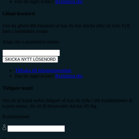
Har du inget konto?
Registrera dig
Glömt lösenord
Om du glömt ditt lösenord så kan du här skicka efter ett nytt. Fyll
bara i formuläret nedan.
Ange din e-postadress nedan
SKICKA NYTT LÖSENORD
Tillbaka till inloggningssidan
Har du inget konto?
Registrera dig
Tidigare kund
Om du är kund sedan tidigare så kan du fylla i ditt kundnummer &
e-post nedan, för att få lösenordet skickat till dig.
Kundnummer