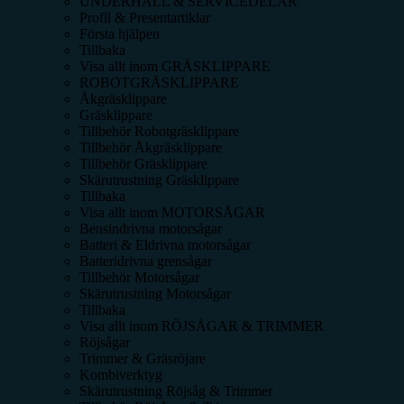
UNDERHÅLL & SERVICEDELAR
Profil & Presentartiklar
Första hjälpen
Tillbaka
Visa allt inom
GRÄSKLIPPARE
ROBOTGRÄSKLIPPARE
Åkgräsklippare
Gräsklippare
Tillbehör Robotgräsklippare
Tillbehör Åkgräsklippare
Tillbehör Gräsklippare
Skärutrustning Gräsklippare
Tillbaka
Visa allt inom
MOTORSÅGAR
Bensindrivna motorsågar
Batteri & Eldrivna motorsågar
Batteridrivna grensågar
Tillbehör Motorsågar
Skärutrustning Motorsågar
Tillbaka
Visa allt inom
RÖJSÅGAR & TRIMMER
Röjsågar
Trimmer & Gräsröjare
Kombiverktyg
Skärutrustning Röjsåg & Trimmer