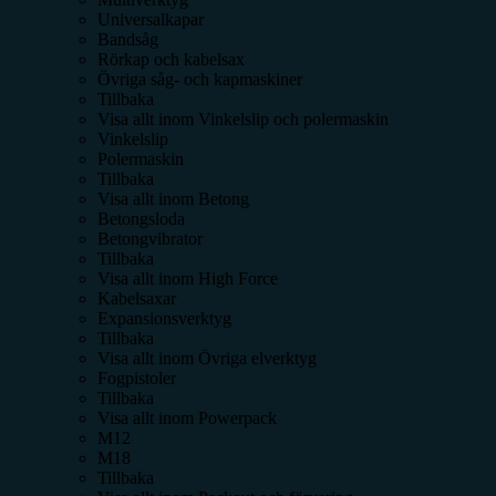
Universalkapar
Bandsåg
Rörkap och kabelsax
Övriga såg- och kapmaskiner
Tillbaka
Visa allt inom
Vinkelslip och polermaskin
Vinkelslip
Polermaskin
Tillbaka
Visa allt inom
Betong
Betongsloda
Betongvibrator
Tillbaka
Visa allt inom
High Force
Kabelsaxar
Expansionsverktyg
Tillbaka
Visa allt inom
Övriga elverktyg
Fogpistoler
Tillbaka
Visa allt inom
Powerpack
M12
M18
Tillbaka