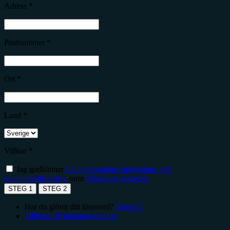
Adress *
Postnummer *
Ort *
Land *
Villkor *
Jag godkänner
Lättviktssmotors integration- och
kunduppgiftspolicy
samt
Säker och sekretess
STEG 1
STEG 2
Har du glömt ditt lösenord?
Återställ
Tillbaka till inloggningssidan