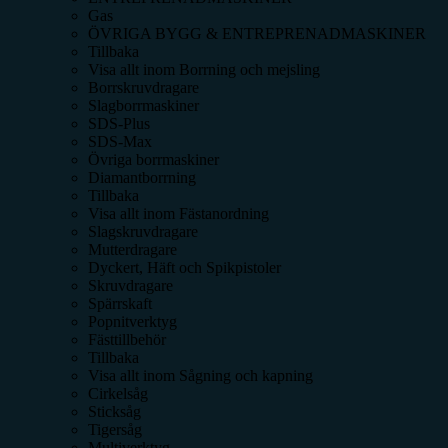
Gas
ÖVRIGA BYGG & ENTREPRENADMASKINER
Tillbaka
Visa allt inom
Borrning och mejsling
Borrskruvdragare
Slagborrmaskiner
SDS-Plus
SDS-Max
Övriga borrmaskiner
Diamantborrning
Tillbaka
Visa allt inom
Fästanordning
Slagskruvdragare
Mutterdragare
Dyckert, Häft och Spikpistoler
Skruvdragare
Spärrskaft
Popnitverktyg
Fästtillbehör
Tillbaka
Visa allt inom
Sågning och kapning
Cirkelsåg
Sticksåg
Tigersåg
Multiverktyg