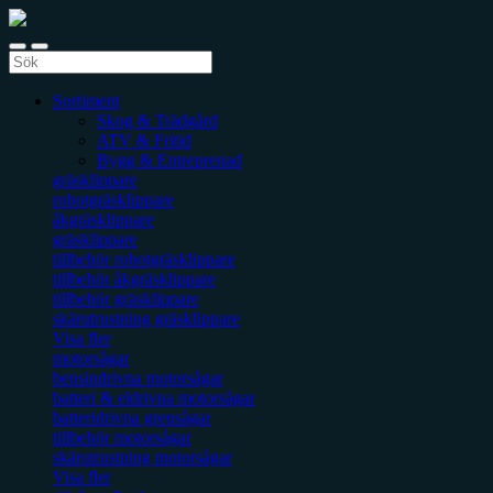
Sortiment
Skog & Trädgård
ATV & Fritid
Bygg & Entreprenad
gräsklippare
robotgräsklippare
åkgräsklippare
gräsklippare
tillbehör robotgräsklippare
tillbehör åkgräsklippare
tillbehör gräsklippare
skärutrustning gräsklippare
Visa fler
motorsågar
bensindrivna motorsågar
batteri & eldrivna motorsågar
batteridrivna grensågar
tillbehör motorsågar
skärutrustning motorsågar
Visa fler