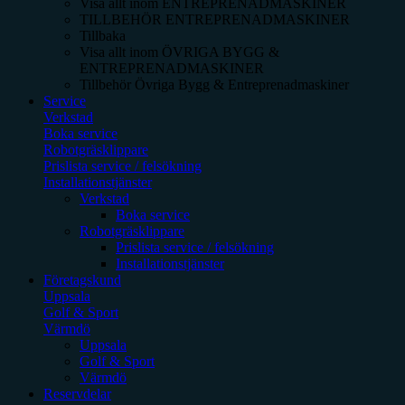
Visa allt inom
ENTREPRENADMASKINER
TILLBEHÖR ENTREPRENADMASKINER
Tillbaka
Visa allt inom
ÖVRIGA BYGG &
ENTREPRENADMASKINER
Tillbehör Övriga Bygg & Entreprenadmaskiner
Service
Verkstad
Boka service
Robotgräsklippare
Prislista service / felsökning
Installationstjänster
Verkstad
Boka service
Robotgräsklippare
Prislista service / felsökning
Installationstjänster
Företagskund
Uppsala
Golf & Sport
Värmdö
Uppsala
Golf & Sport
Värmdö
Reservdelar