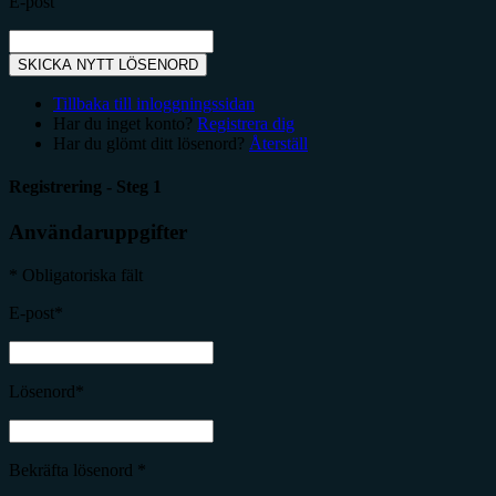
E-post
SKICKA NYTT LÖSENORD
Tillbaka till inloggningssidan
Har du inget konto?
Registrera dig
Har du glömt ditt lösenord?
Återställ
Registrering - Steg 1
Användaruppgifter
* Obligatoriska fält
E-post*
Lösenord*
Bekräfta lösenord *