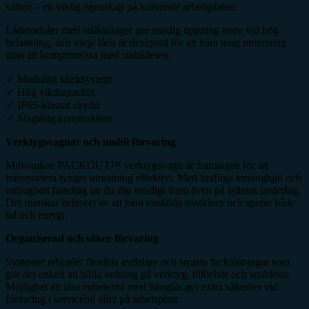
vatten – en viktig egenskap på krävande arbetsplatser.
Lådmoduler med stålkullager ger smidig öppning även vid hög
belastning, och varje låda är designad för att bära tung utrustning
utan att kompromissa med stabiliteten.
✓ Modulärt klicksystem
✓ Hög viktkapacitet
✓ IP65-klassat skydd
✓ Slagtålig konstruktion
Verktygsvagnar och mobil förvaring
Milwaukee PACKOUT™ verktygsvagn är framtagen för att
transportera tyngre utrustning effektivt. Med kraftiga terränghjul och
utdragbart handtag tar du dig smidigt fram även på ojämnt underlag.
Det minskar behovet av att bära enskilda maskiner och sparar både
tid och energi.
Organiserad och säker förvaring
Systemet erbjuder flexibla avdelare och smarta facklösningar som
gör det enkelt att hålla ordning på verktyg, tillbehör och smådelar.
Möjlighet att låsa enheterna med hänglås ger extra säkerhet vid
förvaring i servicebil eller på arbetsplats.