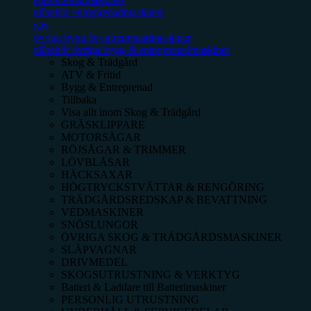
tillbehör entreprenadmaskiner
gas
övriga bygg & entreprenadmaskiner
tillbehör övriga bygg & entreprenadmaskiner
Skog & Trädgård
ATV & Fritid
Bygg & Entreprenad
Tillbaka
Visa allt inom
Skog & Trädgård
GRÄSKLIPPARE
MOTORSÅGAR
RÖJSÅGAR & TRIMMER
LÖVBLÅSAR
HÄCKSAXAR
HÖGTRYCKSTVÄTTAR & RENGÖRING
TRÄDGÅRDSREDSKAP & BEVATTNING
VEDMASKINER
SNÖSLUNGOR
ÖVRIGA SKOG & TRÄDGÅRDSMASKINER
SLÄPVAGNAR
DRIVMEDEL
SKOGSUTRUSTNING & VERKTYG
Batteri & Laddare till Batterimaskiner
PERSONLIG UTRUSTNING