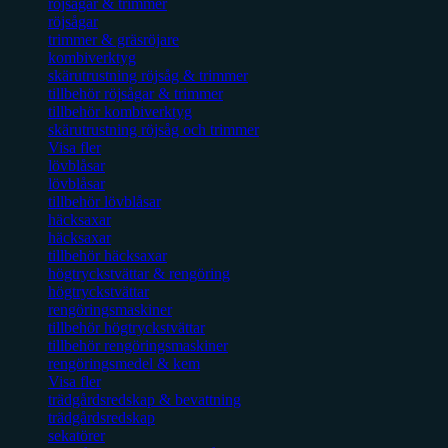
röjsågar & trimmer
röjsågar
trimmer & gräsröjare
kombiverktyg
skärutrustning röjsåg & trimmer
tillbehör röjsågar & trimmer
tillbehör kombiverktyg
skärutrustning röjsåg och trimmer
Visa fler
lövblåsar
lövblåsar
tillbehör lövblåsar
häcksaxar
häcksaxar
tillbehör häcksaxar
högtryckstvättar & rengöring
högtryckstvättar
rengöringsmaskiner
tillbehör högtryckstvättar
tillbehör rengöringsmaskiner
rengöringsmedel & kem
Visa fler
trädgårdsredskap & bevattning
trädgårdsredskap
sekatörer