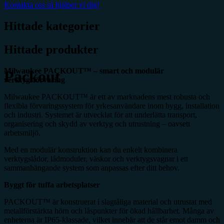
Kontakta oss så hjälper vi dig!
Hittade kategorier
Hittade produkter
Milwaukee PACKOUT™ – smart och modulär
Packout
verktygsförvaring
Milwaukee PACKOUT™ är ett av marknadens mest robusta och
flexibla förvaringssystem för yrkesanvändare inom bygg, installation
och industri. Systemet är utvecklat för att underlätta transport,
organisering och skydd av verktyg och utrustning – oavsett
arbetsmiljö.
Med en modulär konstruktion kan du enkelt kombinera
verktygslådor, lådmoduler, väskor och verktygsvagnar i ett
sammanhängande system som anpassas efter ditt behov.
Byggt för tuffa arbetsplatser
PACKOUT™ är konstruerat i slagtåliga material och utrustat med
metallförstärkta hörn och låspunkter för ökad hållbarhet. Många av
enheterna är IP65-klassade, vilket innebär att de står emot damm och