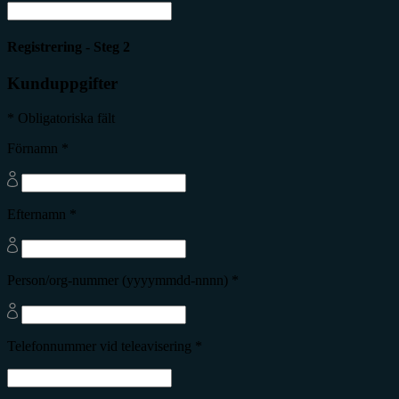
Registrering - Steg 2
Kunduppgifter
* Obligatoriska fält
Förnamn *
Efternamn *
Person/org-nummer (yyyymmdd-nnnn) *
Telefonnummer vid teleavisering *