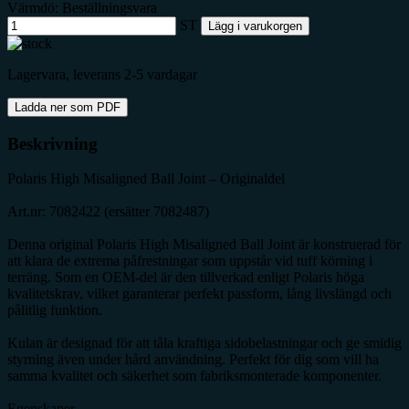
Värmdö: Beställningsvara
ST
Lägg i varukorgen
Lagervara, leverans 2-5 vardagar
Ladda ner som PDF
Beskrivning
Polaris High Misaligned Ball Joint – Originaldel
Art.nr: 7082422 (ersätter 7082487)
Denna original Polaris High Misaligned Ball Joint är konstruerad för
att klara de extrema påfrestningar som uppstår vid tuff körning i
terräng. Som en OEM-del är den tillverkad enligt Polaris höga
kvalitetskrav, vilket garanterar perfekt passform, lång livslängd och
pålitlig funktion.
Kulan är designad för att tåla kraftiga sidobelastningar och ge smidig
styrning även under hård användning. Perfekt för dig som vill ha
samma kvalitet och säkerhet som fabriksmonterade komponenter.
Egenskaper