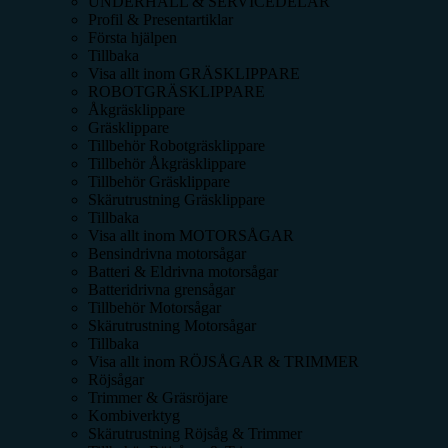
UNDERHÅLL & SERVICEDELAR
Profil & Presentartiklar
Första hjälpen
Tillbaka
Visa allt inom
GRÄSKLIPPARE
ROBOTGRÄSKLIPPARE
Åkgräsklippare
Gräsklippare
Tillbehör Robotgräsklippare
Tillbehör Åkgräsklippare
Tillbehör Gräsklippare
Skärutrustning Gräsklippare
Tillbaka
Visa allt inom
MOTORSÅGAR
Bensindrivna motorsågar
Batteri & Eldrivna motorsågar
Batteridrivna grensågar
Tillbehör Motorsågar
Skärutrustning Motorsågar
Tillbaka
Visa allt inom
RÖJSÅGAR & TRIMMER
Röjsågar
Trimmer & Gräsröjare
Kombiverktyg
Skärutrustning Röjsåg & Trimmer