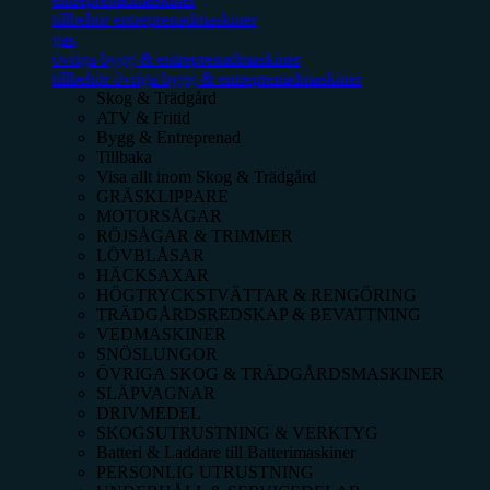
tillbehör entreprenadmaskiner
gas
övriga bygg & entreprenadmaskiner
tillbehör övriga bygg & entreprenadmaskiner
Skog & Trädgård
ATV & Fritid
Bygg & Entreprenad
Tillbaka
Visa allt inom
Skog & Trädgård
GRÄSKLIPPARE
MOTORSÅGAR
RÖJSÅGAR & TRIMMER
LÖVBLÅSAR
HÄCKSAXAR
HÖGTRYCKSTVÄTTAR & RENGÖRING
TRÄDGÅRDSREDSKAP & BEVATTNING
VEDMASKINER
SNÖSLUNGOR
ÖVRIGA SKOG & TRÄDGÅRDSMASKINER
SLÄPVAGNAR
DRIVMEDEL
SKOGSUTRUSTNING & VERKTYG
Batteri & Laddare till Batterimaskiner
PERSONLIG UTRUSTNING