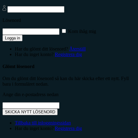
Lösenord
Kom ihåg mig
Logga in
Har du glömt ditt lösenord?
Återställ
Har du inget konto?
Registrera dig
Glömt lösenord
Om du glömt ditt lösenord så kan du här skicka efter ett nytt. Fyll
bara i formuläret nedan.
Ange din e-postadress nedan
SKICKA NYTT LÖSENORD
Tillbaka till inloggningssidan
Har du inget konto?
Registrera dig