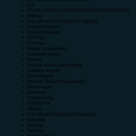
Gas
ÖVRIGA BYGG & ENTREPRENADMASKINER
Tillbaka
Visa allt inom
Borrning och mejsling
Borrskruvdragare
Slagborrmaskiner
SDS-Plus
SDS-Max
Övriga borrmaskiner
Diamantborrning
Tillbaka
Visa allt inom
Fästanordning
Slagskruvdragare
Mutterdragare
Dyckert, Häft och Spikpistoler
Skruvdragare
Spärrskaft
Popnitverktyg
Fästtillbehör
Tillbaka
Visa allt inom
Sågning och kapning
Cirkelsåg
Sticksåg
Tigersåg
Multiverktyg