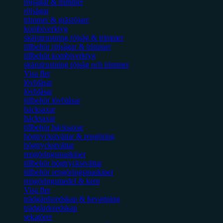
röjsågar & trimmer
röjsågar
trimmer & gräsröjare
kombiverktyg
skärutrustning röjsåg & trimmer
tillbehör röjsågar & trimmer
tillbehör kombiverktyg
skärutrustning röjsåg och trimmer
Visa fler
lövblåsar
lövblåsar
tillbehör lövblåsar
häcksaxar
häcksaxar
tillbehör häcksaxar
högtryckstvättar & rengöring
högtryckstvättar
rengöringsmaskiner
tillbehör högtryckstvättar
tillbehör rengöringsmaskiner
rengöringsmedel & kem
Visa fler
trädgårdsredskap & bevattning
trädgårdsredskap
sekatörer