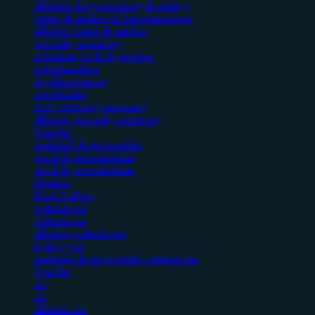
tillbehör skogsutrustning & verktyg
batteri & laddare till batterimaskiner
tillbehör batteri & laddare
personlig utrustning
arbetskängor & skyddsskor
arbetshandskar
skyddsutrustning
arbetskläder
övrig personlig utrustning
tillbehör personlig utrustning
Visa fler
underhåll & servicedelar
profil & presentartiklar
profil & presentartiklar
leksaker
första hjälpen
vattenskoter
vattenskoter
tillbehör vattenskoter
flytbryggor
underhåll & servicedelar vattenskoter
Visa fler
atv
atv
tillbehör atv