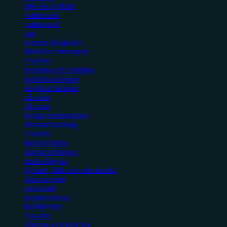
oljor & oljefilter
vattensport
vattensport
sup
kanoter & kajaker
tillbehör vattensport
Visa fler
borrning och mejsling
borrskruvdragare
slagborrmaskiner
sds-plus
sds-max
övriga borrmaskiner
diamantborrning
Visa fler
fästanordning
slagskruvdragare
mutterdragare
dyckert, häft och spikpistoler
skruvdragare
spärrskaft
popnitverktyg
fästtillbehör
Visa fler
sågning och kapning