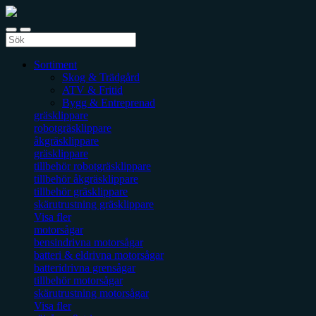
Sortiment
Skog & Trädgård
ATV & Fritid
Bygg & Entreprenad
gräsklippare
robotgräsklippare
åkgräsklippare
gräsklippare
tillbehör robotgräsklippare
tillbehör åkgräsklippare
tillbehör gräsklippare
skärutrustning gräsklippare
Visa fler
motorsågar
bensindrivna motorsågar
batteri & eldrivna motorsågar
batteridrivna grensågar
tillbehör motorsågar
skärutrustning motorsågar
Visa fler