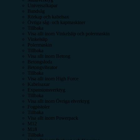
Universalkapar
Bandsåg
Rörkap och kabelsax
Övriga såg- och kapmaskiner
Tillbaka
Visa allt inom
Vinkelslip och polermaskin
Vinkelslip
Polermaskin
Tillbaka
Visa allt inom
Betong
Betongsloda
Betongvibrator
Tillbaka
Visa allt inom
High Force
Kabelsaxar
Expansionsverktyg
Tillbaka
Visa allt inom
Övriga elverktyg
Fogpistoler
Tillbaka
Visa allt inom
Powerpack
M12
M18
Tillbaka