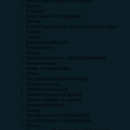
Visa allt inom
Packout och förvaring
Packout
Toolguard
Bälten, väskor och ryggsäckar
Tillbaka
Visa allt inom
Batterier, laddare och power supply
Batterier
Laddare
Batteri och laddare i kit
Portabel ström
Tillbaka
Visa allt inom
Arbets- och Skyddsutrustning
Skyddsutrustning
Arbets- och värmekläder
Tillbaka
Visa allt inom
Tillbehör Elverktyg
Tillbehör borrning
Tillbehör fästanordning
Tillbehör kapning och slipning
Tillbehör sågning och kapning
Arbetsbord och stativ
Tillbaka
Visa allt inom
BYGGMASKINER
TILLBEHÖR BYGGMASKINER
Tillbaka