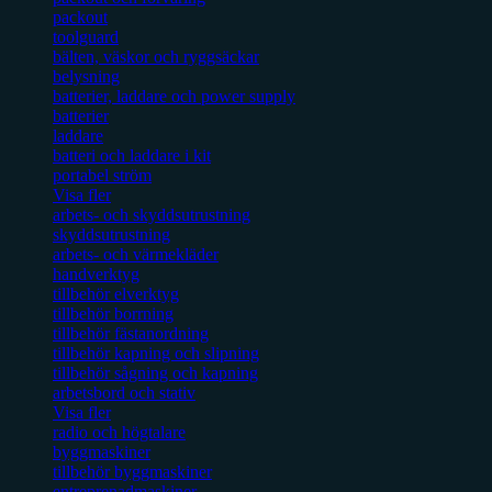
packout
toolguard
bälten, väskor och ryggsäckar
belysning
batterier, laddare och power supply
batterier
laddare
batteri och laddare i kit
portabel ström
Visa fler
arbets- och skyddsutrustning
skyddsutrustning
arbets- och värmekläder
handverktyg
tillbehör elverktyg
tillbehör borrning
tillbehör fästanordning
tillbehör kapning och slipning
tillbehör sågning och kapning
arbetsbord och stativ
Visa fler
radio och högtalare
byggmaskiner
tillbehör byggmaskiner
entreprenadmaskiner