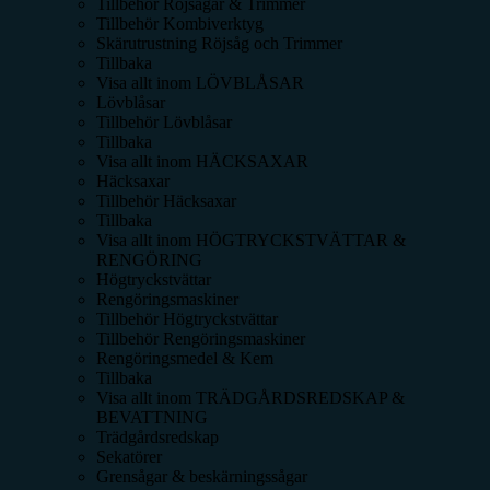
Tillbehör Röjsågar & Trimmer
Tillbehör Kombiverktyg
Skärutrustning Röjsåg och Trimmer
Tillbaka
Visa allt inom
LÖVBLÅSAR
Lövblåsar
Tillbehör Lövblåsar
Tillbaka
Visa allt inom
HÄCKSAXAR
Häcksaxar
Tillbehör Häcksaxar
Tillbaka
Visa allt inom
HÖGTRYCKSTVÄTTAR &
RENGÖRING
Högtryckstvättar
Rengöringsmaskiner
Tillbehör Högtryckstvättar
Tillbehör Rengöringsmaskiner
Rengöringsmedel & Kem
Tillbaka
Visa allt inom
TRÄDGÅRDSREDSKAP &
BEVATTNING
Trädgårdsredskap
Sekatörer
Grensågar & beskärningssågar