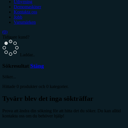
Uthyrning
Demomaskiner
Kontakta oss
Jobb
Varumärken
(
0
)
Tidigare kund?
Laddar..
Sökresultat
Stäng
Söker...
Hittade
0
produkter och
0
kategorier.
Tyvärr blev det inga sökträffar
Prova att ändra din sökning för att hitta det du söker. Du kan alltid
kontakta oss om du behöver hjälp!