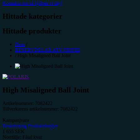
Kontakta oss så hjälper vi dig!
Hittade kategorier
Hittade produkter
Hem
/
RESERVDELAR ATV/FRITID
/
High Misaligned Ball Joint
High Misaligned Ball Joint
Artikelnummer:
7082422
Tillverkarens artikelnummer:
7082422
Kampanjvara
Beskrivning
Produktdetaljer
1 655
SEK
Norrtälje: Fåtal kvar