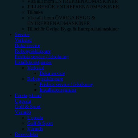
Visa allt inom
ENTREPRENADMASKINER
TILLBEHÖR ENTREPRENADMASKINER
Tillbaka
Visa allt inom
ÖVRIGA BYGG &
ENTREPRENADMASKINER
Tillbehör Övriga Bygg & Entreprenadmaskiner
Service
Verkstad
Boka service
Robotgräsklippare
Prislista service / felsökning
Installationstjänster
Verkstad
Boka service
Robotgräsklippare
Prislista service / felsökning
Installationstjänster
Företagskund
Uppsala
Golf & Sport
Värmdö
Uppsala
Golf & Sport
Värmdö
Reservdelar