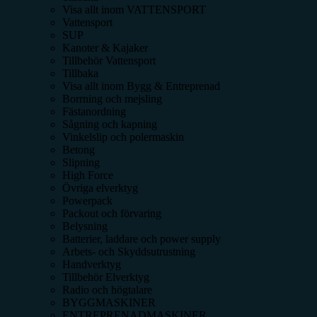
Visa allt inom
VATTENSPORT
Vattensport
SUP
Kanoter & Kajaker
Tillbehör Vattensport
Tillbaka
Visa allt inom
Bygg & Entreprenad
Borrning och mejsling
Fästanordning
Sågning och kapning
Vinkelslip och polermaskin
Betong
Slipning
High Force
Övriga elverktyg
Powerpack
Packout och förvaring
Belysning
Batterier, laddare och power supply
Arbets- och Skyddsutrustning
Handverktyg
Tillbehör Elverktyg
Radio och högtalare
BYGGMASKINER
ENTREPRENADMASKINER