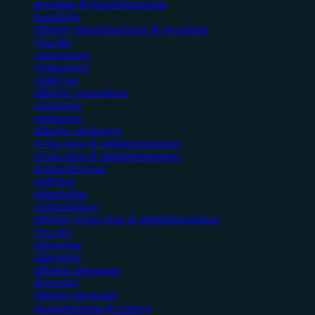
grensågar & beskärningssågar
bevattning
tillbehör trädgårdsredskap & bevattning
Visa fler
vedmaskiner
vedmaskiner
vedklyvar
tillbehör vedmaskiner
snöslungor
snöslungor
tillbehör snöslungor
övriga skog & trädgårdsmaskiner
övriga skog & trädgårdsmaskiner
kompostkvarnar
jordfräsar
slåtterbalkar
vertikalskärare
tillbehör övriga skog & trädgårdsmaskiner
Visa fler
släpvagnar
släpvagnar
tillbehör släpvagnar
drivmedel
tillbehör drivmedel
skogsutrustning & verktyg