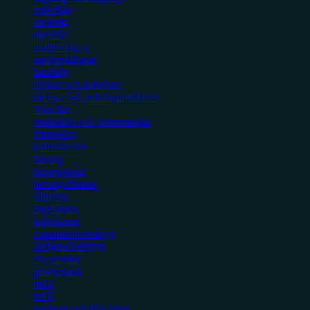
cirkelsåg
sticksåg
tigersåg
multiverktyg
universalkapar
bandsåg
rörkap och kabelsax
övriga såg- och kapmaskiner
Visa fler
vinkelslip och polermaskin
vinkelslip
polermaskin
betong
betongsloda
betongvibrator
slipning
high force
kabelsaxar
expansionsverktyg
övriga elverktyg
fogpistoler
powerpack
m12
m18
packout och förvaring