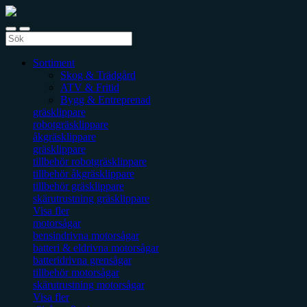
Sortiment
Skog & Trädgård
ATV & Fritid
Bygg & Entreprenad
gräsklippare
robotgräsklippare
åkgräsklippare
gräsklippare
tillbehör robotgräsklippare
tillbehör åkgräsklippare
tillbehör gräsklippare
skärutrustning gräsklippare
Visa fler
motorsågar
bensindrivna motorsågar
batteri & eldrivna motorsågar
batteridrivna grensågar
tillbehör motorsågar
skärutrustning motorsågar
Visa fler