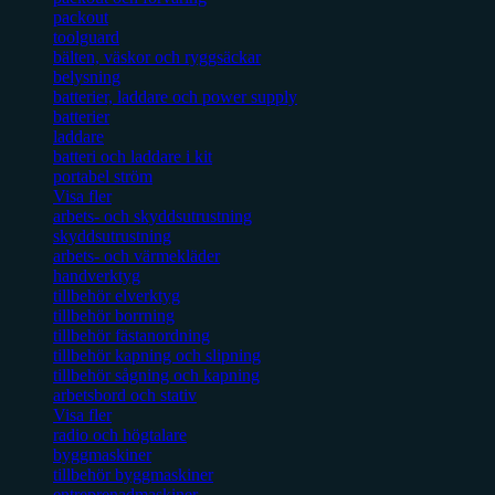
packout
toolguard
bälten, väskor och ryggsäckar
belysning
batterier, laddare och power supply
batterier
laddare
batteri och laddare i kit
portabel ström
Visa fler
arbets- och skyddsutrustning
skyddsutrustning
arbets- och värmekläder
handverktyg
tillbehör elverktyg
tillbehör borrning
tillbehör fästanordning
tillbehör kapning och slipning
tillbehör sågning och kapning
arbetsbord och stativ
Visa fler
radio och högtalare
byggmaskiner
tillbehör byggmaskiner
entreprenadmaskiner