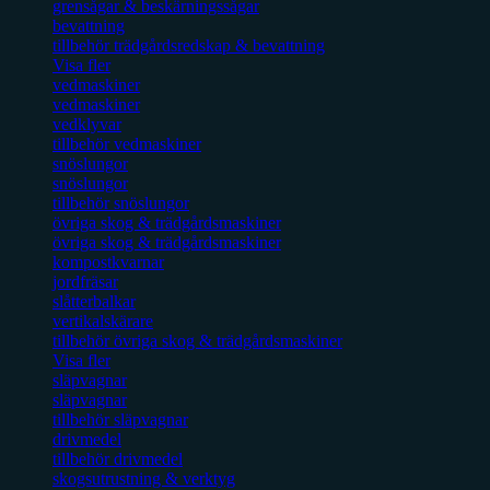
grensågar & beskärningssågar
bevattning
tillbehör trädgårdsredskap & bevattning
Visa fler
vedmaskiner
vedmaskiner
vedklyvar
tillbehör vedmaskiner
snöslungor
snöslungor
tillbehör snöslungor
övriga skog & trädgårdsmaskiner
övriga skog & trädgårdsmaskiner
kompostkvarnar
jordfräsar
slåtterbalkar
vertikalskärare
tillbehör övriga skog & trädgårdsmaskiner
Visa fler
släpvagnar
släpvagnar
tillbehör släpvagnar
drivmedel
tillbehör drivmedel
skogsutrustning & verktyg