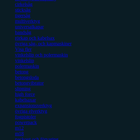
cirkelsåg
sticksåg
tigersåg
multiverktyg
universalkapar
bandsåg
rörkap och kabelsax
övriga såg- och kapmaskiner
Visa fler
vinkelslip och polermaskin
vinkelslip
polermaskin
betong
betongsloda
betongvibrator
slipning
high force
kabelsaxar
expansionsverktyg
övriga elverktyg
fogpistoler
powerpack
m12
m18
packout och förvaring