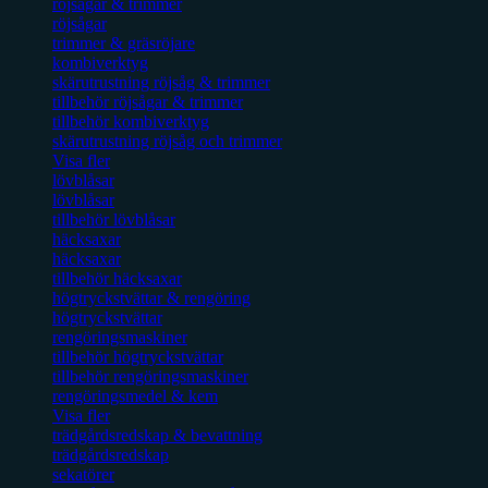
röjsågar & trimmer
röjsågar
trimmer & gräsröjare
kombiverktyg
skärutrustning röjsåg & trimmer
tillbehör röjsågar & trimmer
tillbehör kombiverktyg
skärutrustning röjsåg och trimmer
Visa fler
lövblåsar
lövblåsar
tillbehör lövblåsar
häcksaxar
häcksaxar
tillbehör häcksaxar
högtryckstvättar & rengöring
högtryckstvättar
rengöringsmaskiner
tillbehör högtryckstvättar
tillbehör rengöringsmaskiner
rengöringsmedel & kem
Visa fler
trädgårdsredskap & bevattning
trädgårdsredskap
sekatörer