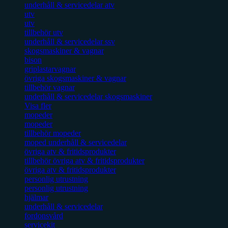
underhåll & servicedelar atv
utv
utv
tillbehör utv
underhåll & servicedelar ssv
skogsmaskiner & vagnar
bison
griplastarvagnar
övriga skogsmaskiner & vagnar
tillbehör vagnar
underhåll & servicedelar skogsmaskiner
Visa fler
mopeder
mopeder
tillbehör mopeder
moped underhåll & servicedelar
övriga atv & fritidsprodukter
tillbehör övriga atv & fritidsprodukter
övriga atv & fritidsprodukter
personlig utrustning
personlig utrustning
hjälmar
underhåll & servicedelar
fordonsvård
servicekit