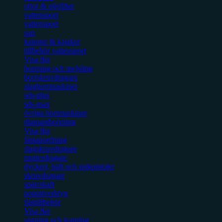
oljor & oljefilter
vattensport
vattensport
sup
kanoter & kajaker
tillbehör vattensport
Visa fler
borrning och mejsling
borrskruvdragare
slagborrmaskiner
sds-plus
sds-max
övriga borrmaskiner
diamantborrning
Visa fler
fästanordning
slagskruvdragare
mutterdragare
dyckert, häft och spikpistoler
skruvdragare
spärrskaft
popnitverktyg
fästtillbehör
Visa fler
sågning och kapning