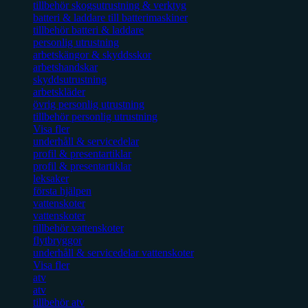
tillbehör skogsutrustning & verktyg
batteri & laddare till batterimaskiner
tillbehör batteri & laddare
personlig utrustning
arbetskängor & skyddsskor
arbetshandskar
skyddsutrustning
arbetskläder
övrig personlig utrustning
tillbehör personlig utrustning
Visa fler
underhåll & servicedelar
profil & presentartiklar
profil & presentartiklar
leksaker
första hjälpen
vattenskoter
vattenskoter
tillbehör vattenskoter
flytbryggor
underhåll & servicedelar vattenskoter
Visa fler
atv
atv
tillbehör atv