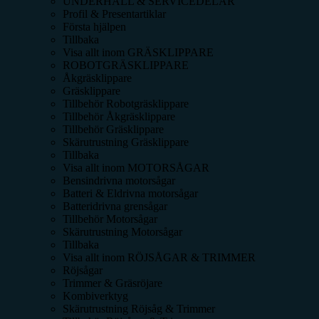
UNDERHÅLL & SERVICEDELAR
Profil & Presentartiklar
Första hjälpen
Tillbaka
Visa allt inom
GRÄSKLIPPARE
ROBOTGRÄSKLIPPARE
Åkgräsklippare
Gräsklippare
Tillbehör Robotgräsklippare
Tillbehör Åkgräsklippare
Tillbehör Gräsklippare
Skärutrustning Gräsklippare
Tillbaka
Visa allt inom
MOTORSÅGAR
Bensindrivna motorsågar
Batteri & Eldrivna motorsågar
Batteridrivna grensågar
Tillbehör Motorsågar
Skärutrustning Motorsågar
Tillbaka
Visa allt inom
RÖJSÅGAR & TRIMMER
Röjsågar
Trimmer & Gräsröjare
Kombiverktyg
Skärutrustning Röjsåg & Trimmer