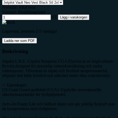
Norrtälje: Fåtal kvar
Värmdö: Beställningsvara
ST
Lägg i varukorgen
Lagervara, leverans 2-5 vardagar
Ladda ner som PDF
Beskrivning
Jetpilot L.R.E. Copilot Neoprene CGA Flytväst är en högkvalitativ
flytväst designad för personlig vattenskoteråkning och andra
vattensporter. Tillverkad av mjukt och flexibelt neoprenmaterial,
erbjuder den både komfort och säkerhet under dina vattenäventyr.
✅ Egenskaper
US Coast Guard-godkänd (CGA): Uppfyller internationella
säkerhetsstandarder för flythjälpmedel.
Aero-Jet Foam: Lätt och hållbart skum som ger pålitlig flytkraft utan
att kompromissa med rörligheten.