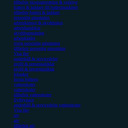
tillbehör skogsutrustning & verktyg
batteri & laddare till batterimaskiner
tillbehör batteri & laddare
personlig utrustning
arbetskängor & skyddsskor
arbetshandskar
skyddsutrustning
arbetskläder
övrig personlig utrustning
tillbehör personlig utrustning
Visa fler
underhåll & servicedelar
profil & presentartiklar
profil & presentartiklar
leksaker
första hjälpen
vattenskoter
vattenskoter
tillbehör vattenskoter
flytbryggor
underhåll & servicedelar vattenskoter
Visa fler
atv
atv
tillbehör atv