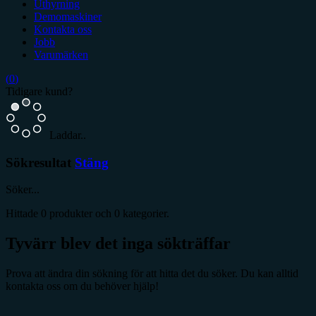
Uthyrning
Demomaskiner
Kontakta oss
Jobb
Varumärken
(
0
)
Tidigare kund?
Laddar..
Sökresultat
Stäng
Söker...
Hittade
0
produkter och
0
kategorier.
Tyvärr blev det inga sökträffar
Prova att ändra din sökning för att hitta det du söker. Du kan alltid
kontakta oss om du behöver hjälp!