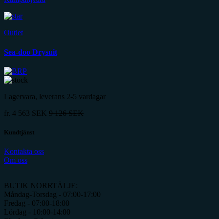
Outlet
Sea-doo Drysuit
Lagervara, leverans 2-5 vardagar
fr.
4 563
SEK
9 126
SEK
Kundtjänst
Kontakta oss
Om oss
BUTIK NORRTÄLJE:
Måndag-Torsdag - 07:00-17:00
Fredag - 07:00-18:00
Lördag - 10:00-14:00