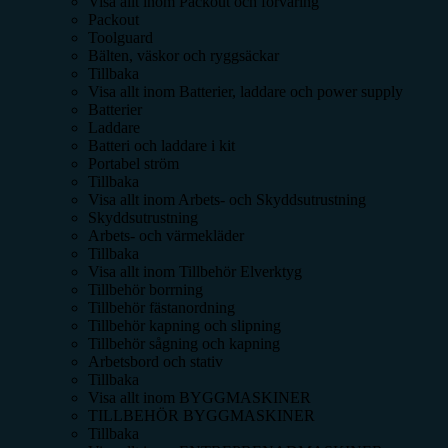
Visa allt inom
Packout och förvaring
Packout
Toolguard
Bälten, väskor och ryggsäckar
Tillbaka
Visa allt inom
Batterier, laddare och power supply
Batterier
Laddare
Batteri och laddare i kit
Portabel ström
Tillbaka
Visa allt inom
Arbets- och Skyddsutrustning
Skyddsutrustning
Arbets- och värmekläder
Tillbaka
Visa allt inom
Tillbehör Elverktyg
Tillbehör borrning
Tillbehör fästanordning
Tillbehör kapning och slipning
Tillbehör sågning och kapning
Arbetsbord och stativ
Tillbaka
Visa allt inom
BYGGMASKINER
TILLBEHÖR BYGGMASKINER
Tillbaka