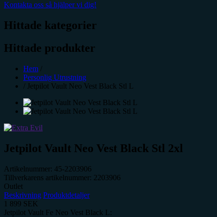
Kontakta oss så hjälper vi dig!
Hittade kategorier
Hittade produkter
Hem
/
Personlig Utrustning
/
Jetpilot Vault Neo Vest Black Stl L
Jetpilot Vault Neo Vest Black Stl 2xl
Artikelnummer:
45-2203906
Tillverkarens artikelnummer:
2203906
Outlet
Beskrivning
Produktdetaljer
1 899
SEK
Jetpilot Vault Fe Neo Vest Black L: