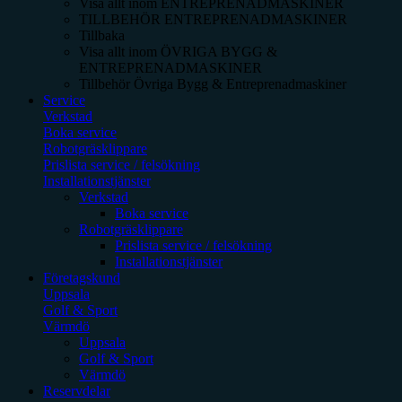
Visa allt inom
ENTREPRENADMASKINER
TILLBEHÖR ENTREPRENADMASKINER
Tillbaka
Visa allt inom
ÖVRIGA BYGG &
ENTREPRENADMASKINER
Tillbehör Övriga Bygg & Entreprenadmaskiner
Service
Verkstad
Boka service
Robotgräsklippare
Prislista service / felsökning
Installationstjänster
Verkstad
Boka service
Robotgräsklippare
Prislista service / felsökning
Installationstjänster
Företagskund
Uppsala
Golf & Sport
Värmdö
Uppsala
Golf & Sport
Värmdö
Reservdelar