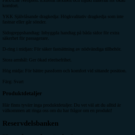
Flex-Lite Neopren: Extremt flexibelt och mjukt material för ökad
komfort.
YKK Självlåsande dragkedja: Högkvalitativ dragkedja som inte
fastnar eller går sönder.
Sidogreppshandtag: Inbyggda handtag på båda sidor för extra
säkerhet för passagerare.
D-ring i midjan: För säker fastsättning av nödvändiga tillbehör.
Stora armhål: Ger ökad rörelsefrihet.
Hög midja: För bättre passform och komfort vid sittande position.
Färg: Svart
Produktdetaljer
Här finns tyvärr inga produktdetaljer. Du vet väl att du alltid är
välkommen att ringa oss om du har frågor om en produkt!
Reservdelsbanken