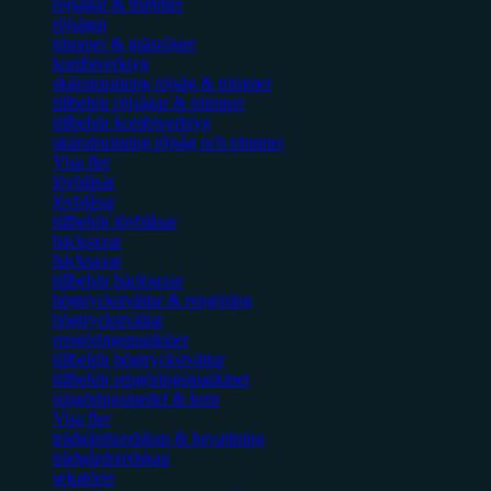
röjsågar & trimmer
röjsågar
trimmer & gräsröjare
kombiverktyg
skärutrustning röjsåg & trimmer
tillbehör röjsågar & trimmer
tillbehör kombiverktyg
skärutrustning röjsåg och trimmer
Visa fler
lövblåsar
lövblåsar
tillbehör lövblåsar
häcksaxar
häcksaxar
tillbehör häcksaxar
högtryckstvättar & rengöring
högtryckstvättar
rengöringsmaskiner
tillbehör högtryckstvättar
tillbehör rengöringsmaskiner
rengöringsmedel & kem
Visa fler
trädgårdsredskap & bevattning
trädgårdsredskap
sekatörer