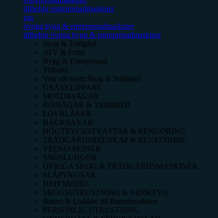
tillbehör entreprenadmaskiner
gas
övriga bygg & entreprenadmaskiner
tillbehör övriga bygg & entreprenadmaskiner
Skog & Trädgård
ATV & Fritid
Bygg & Entreprenad
Tillbaka
Visa allt inom
Skog & Trädgård
GRÄSKLIPPARE
MOTORSÅGAR
RÖJSÅGAR & TRIMMER
LÖVBLÅSAR
HÄCKSAXAR
HÖGTRYCKSTVÄTTAR & RENGÖRING
TRÄDGÅRDSREDSKAP & BEVATTNING
VEDMASKINER
SNÖSLUNGOR
ÖVRIGA SKOG & TRÄDGÅRDSMASKINER
SLÄPVAGNAR
DRIVMEDEL
SKOGSUTRUSTNING & VERKTYG
Batteri & Laddare till Batterimaskiner
PERSONLIG UTRUSTNING