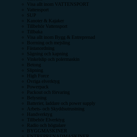
Visa allt inom
VATTENSPORT
Vattensport
SUP
Kanoter & Kajaker
Tillbehör Vattensport
Tillbaka
Visa allt inom
Bygg & Entreprenad
Borrning och mejsling
Fästanordning
Sågning och kapning
Vinkelslip och polermaskin
Betong
Slipning
High Force
Övriga elverktyg
Powerpack
Packout och förvaring
Belysning
Batterier, laddare och power supply
Arbets- och Skyddsutrustning
Handverktyg
Tillbehör Elverktyg
Radio och högtalare
BYGGMASKINER
ENTREPRENADMASKINER