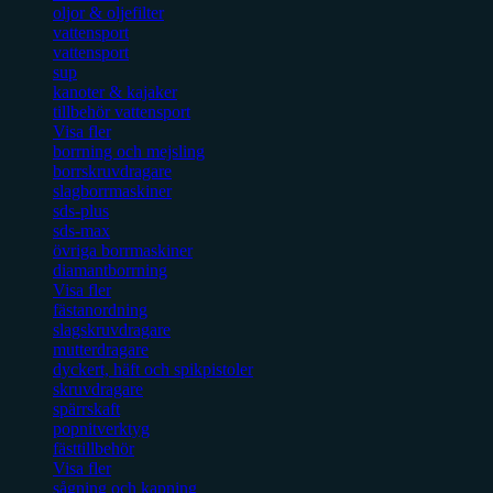
oljor & oljefilter
vattensport
vattensport
sup
kanoter & kajaker
tillbehör vattensport
Visa fler
borrning och mejsling
borrskruvdragare
slagborrmaskiner
sds-plus
sds-max
övriga borrmaskiner
diamantborrning
Visa fler
fästanordning
slagskruvdragare
mutterdragare
dyckert, häft och spikpistoler
skruvdragare
spärrskaft
popnitverktyg
fästtillbehör
Visa fler
sågning och kapning