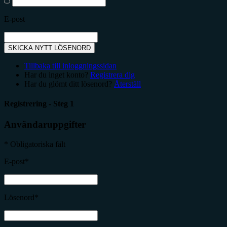
E-post
SKICKA NYTT LÖSENORD
Tillbaka till inloggningssidan
Har du inget konto?
Registrera dig
Har du glömt ditt lösenord?
Återställ
Registrering - Steg 1
Användaruppgifter
* Obligatoriska fält
E-post*
Lösenord*