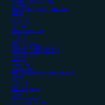
grensågar & beskärningssågar
bevattning
tillbehör trädgårdsredskap & bevattning
Visa fler
vedmaskiner
vedmaskiner
vedklyvar
tillbehör vedmaskiner
snöslungor
snöslungor
tillbehör snöslungor
övriga skog & trädgårdsmaskiner
övriga skog & trädgårdsmaskiner
kompostkvarnar
jordfräsar
slåtterbalkar
vertikalskärare
tillbehör övriga skog & trädgårdsmaskiner
Visa fler
släpvagnar
släpvagnar
tillbehör släpvagnar
drivmedel
tillbehör drivmedel
skogsutrustning & verktyg