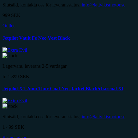
Slutsåld, kontakta oss för leveransstatus,
info@lattviktsmotor.se
999
SEK
Outlet
Jetpilot Vault Fe Neo Vest Black
Lagervara, leverans 2-5 vardagar
fr.
1 899
SEK
Jetpilot X1 2mm Tour Coat Neo Jacket Black/charcoal Xl
Slutsåld, kontakta oss för leveransstatus,
info@lattviktsmotor.se
1 499
SEK
Kampanjvara