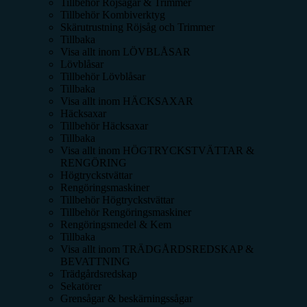
Tillbehör Röjsågar & Trimmer
Tillbehör Kombiverktyg
Skärutrustning Röjsåg och Trimmer
Tillbaka
Visa allt inom
LÖVBLÅSAR
Lövblåsar
Tillbehör Lövblåsar
Tillbaka
Visa allt inom
HÄCKSAXAR
Häcksaxar
Tillbehör Häcksaxar
Tillbaka
Visa allt inom
HÖGTRYCKSTVÄTTAR &
RENGÖRING
Högtryckstvättar
Rengöringsmaskiner
Tillbehör Högtryckstvättar
Tillbehör Rengöringsmaskiner
Rengöringsmedel & Kem
Tillbaka
Visa allt inom
TRÄDGÅRDSREDSKAP &
BEVATTNING
Trädgårdsredskap
Sekatörer
Grensågar & beskärningssågar