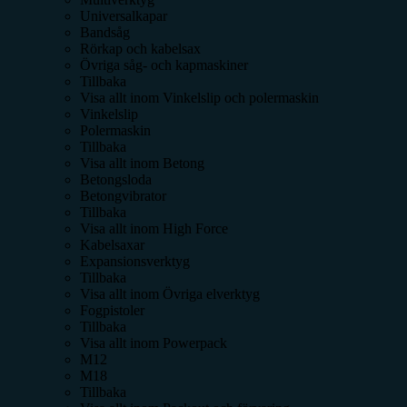
Universalkapar
Bandsåg
Rörkap och kabelsax
Övriga såg- och kapmaskiner
Tillbaka
Visa allt inom
Vinkelslip och polermaskin
Vinkelslip
Polermaskin
Tillbaka
Visa allt inom
Betong
Betongsloda
Betongvibrator
Tillbaka
Visa allt inom
High Force
Kabelsaxar
Expansionsverktyg
Tillbaka
Visa allt inom
Övriga elverktyg
Fogpistoler
Tillbaka
Visa allt inom
Powerpack
M12
M18
Tillbaka