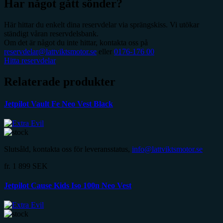
Har något gått sönder?
Här hittar du enkelt dina reservdelar via sprängskiss. Vi utökar
ständigt våran reservdelsbank.
Om det är något du inte hittar, kontakta oss på
reservdelar@lattviktsmotor.se
eller
0176-176 00
Hitta reservdelar
Relaterade produkter
Jetpilot Vault Fe Neo Vest Black
Slutsåld, kontakta oss för leveransstatus,
info@lattviktsmotor.se
fr.
1 899
SEK
Jetpilot Cause Kids Iso 100n Neo Vest