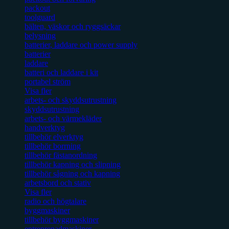
packout
toolguard
bälten, väskor och ryggsäckar
belysning
batterier, laddare och power supply
batterier
laddare
batteri och laddare i kit
portabel ström
Visa fler
arbets- och skyddsutrustning
skyddsutrustning
arbets- och värmekläder
handverktyg
tillbehör elverktyg
tillbehör borrning
tillbehör fästanordning
tillbehör kapning och slipning
tillbehör sågning och kapning
arbetsbord och stativ
Visa fler
radio och högtalare
byggmaskiner
tillbehör byggmaskiner
entreprenadmaskiner