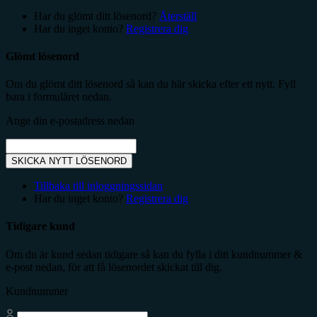
Har du glömt ditt lösenord?
Återställ
Har du inget konto?
Registrera dig
Glömt lösenord
Om du glömt ditt lösenord så kan du här skicka efter ett nytt. Fyll
bara i formuläret nedan.
Ange din e-postadress nedan
SKICKA NYTT LÖSENORD
Tillbaka till inloggningssidan
Har du inget konto?
Registrera dig
Tidigare kund
Om du är kund sedan tidigare så kan du fylla i ditt kundnummer &
e-post nedan, för att få lösenordet skickat till dig.
Kundnummer