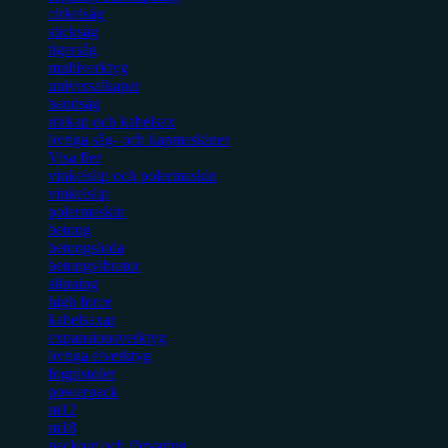
cirkelsåg
sticksåg
tigersåg
multiverktyg
universalkapar
bandsåg
rörkap och kabelsax
övriga såg- och kapmaskiner
Visa fler
vinkelslip och polermaskin
vinkelslip
polermaskin
betong
betongsloda
betongvibrator
slipning
high force
kabelsaxar
expansionsverktyg
övriga elverktyg
fogpistoler
powerpack
m12
m18
packout och förvaring