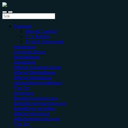
Sortiment
Skog & Trädgård
ATV & Fritid
Bygg & Entreprenad
gräsklippare
robotgräsklippare
åkgräsklippare
gräsklippare
tillbehör robotgräsklippare
tillbehör åkgräsklippare
tillbehör gräsklippare
skärutrustning gräsklippare
Visa fler
motorsågar
bensindrivna motorsågar
batteri & eldrivna motorsågar
batteridrivna grensågar
tillbehör motorsågar
skärutrustning motorsågar
Visa fler