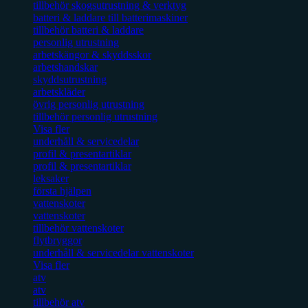
tillbehör skogsutrustning & verktyg
batteri & laddare till batterimaskiner
tillbehör batteri & laddare
personlig utrustning
arbetskängor & skyddsskor
arbetshandskar
skyddsutrustning
arbetskläder
övrig personlig utrustning
tillbehör personlig utrustning
Visa fler
underhåll & servicedelar
profil & presentartiklar
profil & presentartiklar
leksaker
första hjälpen
vattenskoter
vattenskoter
tillbehör vattenskoter
flytbryggor
underhåll & servicedelar vattenskoter
Visa fler
atv
atv
tillbehör atv