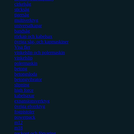
cirkelsåg
sticksåg
tigersåg
multiverktyg
universalkapar
bandsåg
rörkap och kabelsax
övriga såg- och kapmaskiner
Visa fler
vinkelslip och polermaskin
vinkelslip
polermaskin
betong
betongsloda
betongvibrator
slipning
high force
kabelsaxar
expansionsverktyg
övriga elverktyg
fogpistoler
powerpack
m12
m18
packout och förvaring