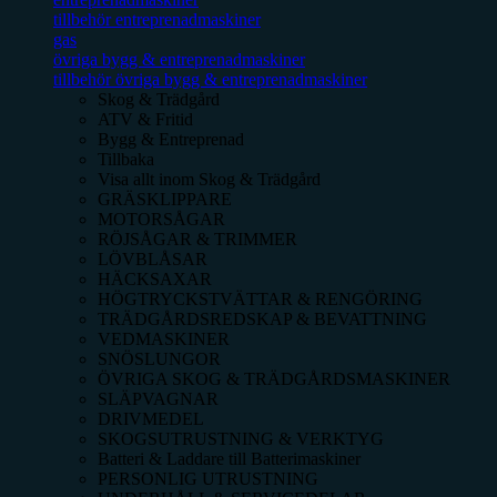
tillbehör entreprenadmaskiner
gas
övriga bygg & entreprenadmaskiner
tillbehör övriga bygg & entreprenadmaskiner
Skog & Trädgård
ATV & Fritid
Bygg & Entreprenad
Tillbaka
Visa allt inom
Skog & Trädgård
GRÄSKLIPPARE
MOTORSÅGAR
RÖJSÅGAR & TRIMMER
LÖVBLÅSAR
HÄCKSAXAR
HÖGTRYCKSTVÄTTAR & RENGÖRING
TRÄDGÅRDSREDSKAP & BEVATTNING
VEDMASKINER
SNÖSLUNGOR
ÖVRIGA SKOG & TRÄDGÅRDSMASKINER
SLÄPVAGNAR
DRIVMEDEL
SKOGSUTRUSTNING & VERKTYG
Batteri & Laddare till Batterimaskiner
PERSONLIG UTRUSTNING