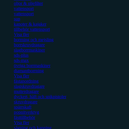
oljor & oljefilter
vattensport
vattensport
sup
kanoter & kajaker
tillbehör vattensport
Visa fler
borrning och mejsling
borrskruvdragare
slagborrmaskiner
sds-plus
sds-max
övriga borrmaskiner
diamantborrning
Visa fler
fästanordning
slagskruvdragare
mutterdragare
dyckert, häft och spikpistoler
skruvdragare
spärrskaft
popnitverktyg
fästtillbehör
Visa fler
sågning och kapning