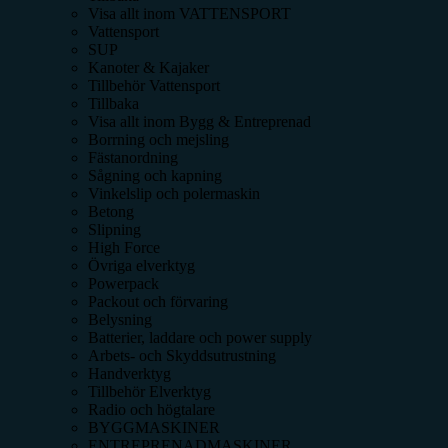
Visa allt inom
VATTENSPORT
Vattensport
SUP
Kanoter & Kajaker
Tillbehör Vattensport
Tillbaka
Visa allt inom
Bygg & Entreprenad
Borrning och mejsling
Fästanordning
Sågning och kapning
Vinkelslip och polermaskin
Betong
Slipning
High Force
Övriga elverktyg
Powerpack
Packout och förvaring
Belysning
Batterier, laddare och power supply
Arbets- och Skyddsutrustning
Handverktyg
Tillbehör Elverktyg
Radio och högtalare
BYGGMASKINER
ENTREPRENADMASKINER