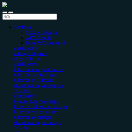
Sortiment
Skog & Trädgård
ATV & Fritid
Bygg & Entreprenad
gräsklippare
robotgräsklippare
åkgräsklippare
gräsklippare
tillbehör robotgräsklippare
tillbehör åkgräsklippare
tillbehör gräsklippare
skärutrustning gräsklippare
Visa fler
motorsågar
bensindrivna motorsågar
batteri & eldrivna motorsågar
batteridrivna grensågar
tillbehör motorsågar
skärutrustning motorsågar
Visa fler