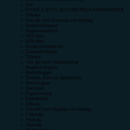
Gas
ÖVRIGA BYGG & ENTREPRENADMASKINER
Tillbaka
Visa allt inom
Borrning och mejsling
Borrskruvdragare
Slagborrmaskiner
SDS-Plus
SDS-Max
Övriga borrmaskiner
Diamantborrning
Tillbaka
Visa allt inom
Fästanordning
Slagskruvdragare
Mutterdragare
Dyckert, Häft och Spikpistoler
Skruvdragare
Spärrskaft
Popnitverktyg
Fästtillbehör
Tillbaka
Visa allt inom
Sågning och kapning
Cirkelsåg
Sticksåg
Tigersåg
Multiverktyg