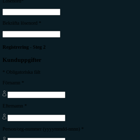
Lösenord*
Bekräfta lösenord *
Registrering - Steg 2
Kunduppgifter
* Obligatoriska fält
Förnamn *
Efternamn *
Person/org-nummer (yyyymmdd-nnnn) *