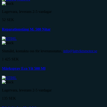
Lagervara, leverans 2-5 vardagar
52
SEK
Reparationstång M. 500 Nitar
Slutsåld, kontakta oss för leveransstatus,
info@lattviktsmotor.se
1 425
SEK
Märkspray Eco Vit 500 Ml
Lagervara, leverans 2-5 vardagar
135
SEK