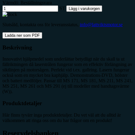
Värmdö: Beställningsvara
ST
Lägg i varukorgen
Slutsåld, kontakta oss för leveransstatus,
info@lattviktsmotor.se
Ladda ner som PDF
Beskrivning
Innovativt hjälpmedel som underlättar betydligt när du skall ta ut
fällriktningen då laserstrålen fungerar som en effektiv förlängning av
siktlinjen på motorsågen. Perfekt vid t.ex. gallring. Lasern fungerar
också som en mycket bra kaphjälp. Demonstrations-DVD, hölster
och batteri medföljer. Passar till MS 171, MS 181, MS 211, MS 241,
MS 251, MS 261 och MS 291 (ej till modeller med handtagsvärme
(W)).
Produktdetaljer
Här finns tyvärr inga produktdetaljer. Du vet väl att du alltid är
välkommen att ringa oss om du har frågor om en produkt!
Reservdelsbanken