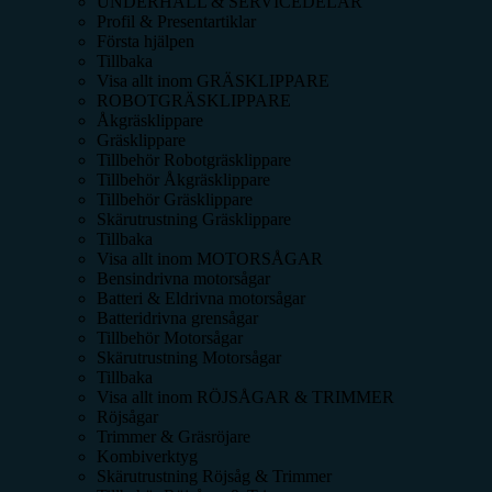
UNDERHÅLL & SERVICEDELAR
Profil & Presentartiklar
Första hjälpen
Tillbaka
Visa allt inom
GRÄSKLIPPARE
ROBOTGRÄSKLIPPARE
Åkgräsklippare
Gräsklippare
Tillbehör Robotgräsklippare
Tillbehör Åkgräsklippare
Tillbehör Gräsklippare
Skärutrustning Gräsklippare
Tillbaka
Visa allt inom
MOTORSÅGAR
Bensindrivna motorsågar
Batteri & Eldrivna motorsågar
Batteridrivna grensågar
Tillbehör Motorsågar
Skärutrustning Motorsågar
Tillbaka
Visa allt inom
RÖJSÅGAR & TRIMMER
Röjsågar
Trimmer & Gräsröjare
Kombiverktyg
Skärutrustning Röjsåg & Trimmer