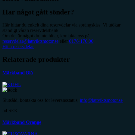
Har något gått sönder?
Här hittar du enkelt dina reservdelar via sprängskiss. Vi utökar
ständigt våran reservdelsbank.
Om det är något du inte hittar, kontakta oss på
reservdelar@lattviktsmotor.se
eller
0176-176 00
Hitta reservdelar
Relaterade produkter
Märkband Blå
Slutsåld, kontakta oss för leveransstatus,
info@lattviktsmotor.se
54
SEK
Märkband Orange