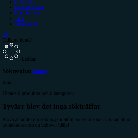
Uthyrning
Demomaskiner
Kontakta oss
Jobb
Varumärken
(
0
)
Tidigare kund?
Laddar..
Sökresultat
Stäng
Söker...
Hittade
0
produkter och
0
kategorier.
Tyvärr blev det inga sökträffar
Prova att ändra din sökning för att hitta det du söker. Du kan alltid
kontakta oss om du behöver hjälp!