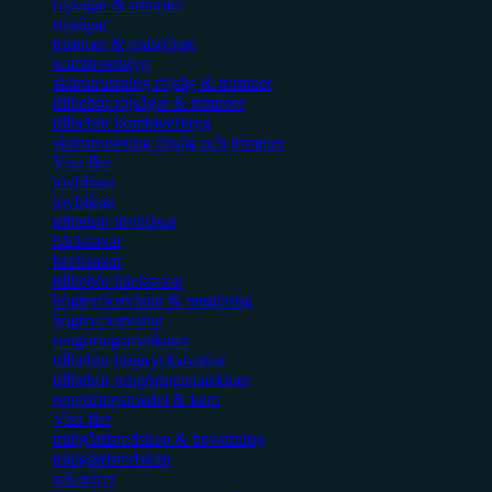
röjsågar & trimmer
röjsågar
trimmer & gräsröjare
kombiverktyg
skärutrustning röjsåg & trimmer
tillbehör röjsågar & trimmer
tillbehör kombiverktyg
skärutrustning röjsåg och trimmer
Visa fler
lövblåsar
lövblåsar
tillbehör lövblåsar
häcksaxar
häcksaxar
tillbehör häcksaxar
högtryckstvättar & rengöring
högtryckstvättar
rengöringsmaskiner
tillbehör högtryckstvättar
tillbehör rengöringsmaskiner
rengöringsmedel & kem
Visa fler
trädgårdsredskap & bevattning
trädgårdsredskap
sekatörer