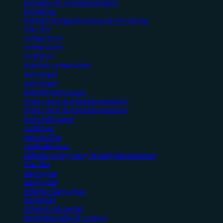
grensågar & beskärningssågar
bevattning
tillbehör trädgårdsredskap & bevattning
Visa fler
vedmaskiner
vedmaskiner
vedklyvar
tillbehör vedmaskiner
snöslungor
snöslungor
tillbehör snöslungor
övriga skog & trädgårdsmaskiner
övriga skog & trädgårdsmaskiner
kompostkvarnar
jordfräsar
slåtterbalkar
vertikalskärare
tillbehör övriga skog & trädgårdsmaskiner
Visa fler
släpvagnar
släpvagnar
tillbehör släpvagnar
drivmedel
tillbehör drivmedel
skogsutrustning & verktyg