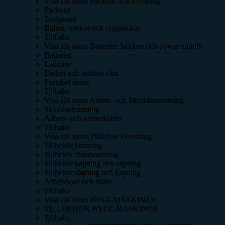
Visa allt inom
Packout och förvaring
Packout
Toolguard
Bälten, väskor och ryggsäckar
Tillbaka
Visa allt inom
Batterier, laddare och power supply
Batterier
Laddare
Batteri och laddare i kit
Portabel ström
Tillbaka
Visa allt inom
Arbets- och Skyddsutrustning
Skyddsutrustning
Arbets- och värmekläder
Tillbaka
Visa allt inom
Tillbehör Elverktyg
Tillbehör borrning
Tillbehör fästanordning
Tillbehör kapning och slipning
Tillbehör sågning och kapning
Arbetsbord och stativ
Tillbaka
Visa allt inom
BYGGMASKINER
TILLBEHÖR BYGGMASKINER
Tillbaka