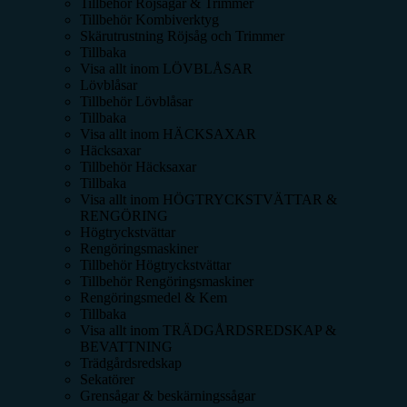
Tillbehör Röjsågar & Trimmer
Tillbehör Kombiverktyg
Skärutrustning Röjsåg och Trimmer
Tillbaka
Visa allt inom
LÖVBLÅSAR
Lövblåsar
Tillbehör Lövblåsar
Tillbaka
Visa allt inom
HÄCKSAXAR
Häcksaxar
Tillbehör Häcksaxar
Tillbaka
Visa allt inom
HÖGTRYCKSTVÄTTAR &
RENGÖRING
Högtryckstvättar
Rengöringsmaskiner
Tillbehör Högtryckstvättar
Tillbehör Rengöringsmaskiner
Rengöringsmedel & Kem
Tillbaka
Visa allt inom
TRÄDGÅRDSREDSKAP &
BEVATTNING
Trädgårdsredskap
Sekatörer
Grensågar & beskärningssågar