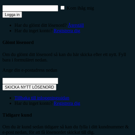
Kom ihåg mig
Logga in
Har du glömt ditt lösenord?
Återställ
Har du inget konto?
Registrera dig
Glömt lösenord
Om du glömt ditt lösenord så kan du här skicka efter ett nytt. Fyll
bara i formuläret nedan.
Ange din e-postadress nedan
SKICKA NYTT LÖSENORD
Tillbaka till inloggningssidan
Har du inget konto?
Registrera dig
Tidigare kund
Om du är kund sedan tidigare så kan du fylla i ditt kundnummer &
e-post nedan, för att få lösenordet skickat till dig.