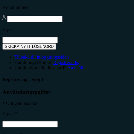
Kundnummer
E-post
SKICKA NYTT LÖSENORD
Tillbaka till inloggningssidan
Har du inget konto?
Registrera dig
Har du glömt ditt lösenord?
Återställ
Registrering - Steg 1
Användaruppgifter
* Obligatoriska fält
E-post*