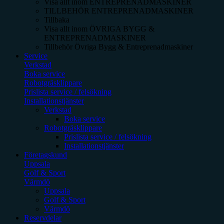
Visa allt inom
ENTREPRENADMASKINER
TILLBEHÖR ENTREPRENADMASKINER
Tillbaka
Visa allt inom
ÖVRIGA BYGG &
ENTREPRENADMASKINER
Tillbehör Övriga Bygg & Entreprenadmaskiner
Service
Verkstad
Boka service
Robotgräsklippare
Prislista service / felsökning
Installationstjänster
Verkstad
Boka service
Robotgräsklippare
Prislista service / felsökning
Installationstjänster
Företagskund
Uppsala
Golf & Sport
Värmdö
Uppsala
Golf & Sport
Värmdö
Reservdelar