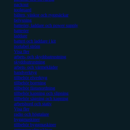
packout
toolguard
bälten, väskor och ryggsäckar
belysning
batterier, laddare och power supply
batterier
laddare
batteri och laddare i kit
portabel ström
Visa fler
arbets- och skyddsutrustning
skyddsutrustning
arbets- och värmekläder
handverktyg
tillbehör elverktyg
tillbehör borrning
tillbehör fästanordning
tillbehör kapning och slipning
tillbehör sågning och kapning
arbetsbord och stativ
Visa fler
radio och högtalare
byggmaskiner
tillbehör byggmaskiner
entreprenadmaskiner