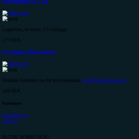
Däcktätning 11c 1 Lit
Lagervara, leverans 2-5 vardagar
175
SEK
Ez Gripper Plockverktyg
Slutsåld, kontakta oss för leveransstatus,
info@lattviktsmotor.se
219
SEK
Kundtjänst
Kontakta oss
Om oss
BUTIK NORRTÄLJE: