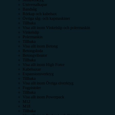
Universalkapar
Bandsåg
Rörkap och kabelsax
Övriga såg- och kapmaskiner
Tillbaka
Visa allt inom
Vinkelslip och polermaskin
Vinkelslip
Polermaskin
Tillbaka
Visa allt inom
Betong
Betongsloda
Betongvibrator
Tillbaka
Visa allt inom
High Force
Kabelsaxar
Expansionsverktyg
Tillbaka
Visa allt inom
Övriga elverktyg
Fogpistoler
Tillbaka
Visa allt inom
Powerpack
M12
M18
Tillbaka