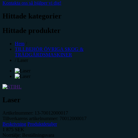
Kontakta oss så hjälper vi dig!
Hittade kategorier
Hittade produkter
Hem
/
TILLBEHÖR ÖVRIGA SKOG &
TRÄDGÅRDSMASKINER
/
Laser
Laser
Artikelnummer:
13-70012000017
Tillverkarens artikelnummer:
70012000017
Beskrivning
Produktdetaljer
1 875
SEK
Norrtälje: Beställningsvara