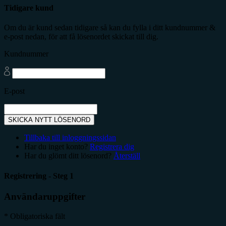
Tidigare kund
Om du är kund sedan tidigare så kan du fylla i ditt kundnummer &
e-post nedan, för att få lösenordet skickat till dig.
Kundnummer
E-post
SKICKA NYTT LÖSENORD
Tillbaka till inloggningssidan
Har du inget konto?
Registrera dig
Har du glömt ditt lösenord?
Återställ
Registrering - Steg 1
Användaruppgifter
* Obligatoriska fält