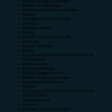
Tillbehör Röjsågar & Trimmer
Tillbehör Kombiverktyg
Skärutrustning Röjsåg och Trimmer
Tillbaka
Visa allt inom
LÖVBLÅSAR
Lövblåsar
Tillbehör Lövblåsar
Tillbaka
Visa allt inom
HÄCKSAXAR
Häcksaxar
Tillbehör Häcksaxar
Tillbaka
Visa allt inom
HÖGTRYCKSTVÄTTAR &
RENGÖRING
Högtryckstvättar
Rengöringsmaskiner
Tillbehör Högtryckstvättar
Tillbehör Rengöringsmaskiner
Rengöringsmedel & Kem
Tillbaka
Visa allt inom
TRÄDGÅRDSREDSKAP &
BEVATTNING
Trädgårdsredskap
Sekatörer
Grensågar & beskärningssågar