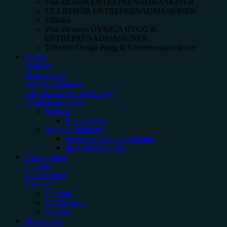
Visa allt inom
ENTREPRENADMASKINER
TILLBEHÖR ENTREPRENADMASKINER
Tillbaka
Visa allt inom
ÖVRIGA BYGG &
ENTREPRENADMASKINER
Tillbehör Övriga Bygg & Entreprenadmaskiner
Service
Verkstad
Boka service
Robotgräsklippare
Prislista service / felsökning
Installationstjänster
Verkstad
Boka service
Robotgräsklippare
Prislista service / felsökning
Installationstjänster
Företagskund
Uppsala
Golf & Sport
Värmdö
Uppsala
Golf & Sport
Värmdö
Reservdelar