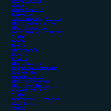
röjsågar & trimmer
röjsågar
trimmer & gräsröjare
kombiverktyg
skärutrustning röjsåg & trimmer
tillbehör röjsågar & trimmer
tillbehör kombiverktyg
skärutrustning röjsåg och trimmer
Visa fler
lövblåsar
lövblåsar
tillbehör lövblåsar
häcksaxar
häcksaxar
tillbehör häcksaxar
högtryckstvättar & rengöring
högtryckstvättar
rengöringsmaskiner
tillbehör högtryckstvättar
tillbehör rengöringsmaskiner
rengöringsmedel & kem
Visa fler
trädgårdsredskap & bevattning
trädgårdsredskap
sekatörer