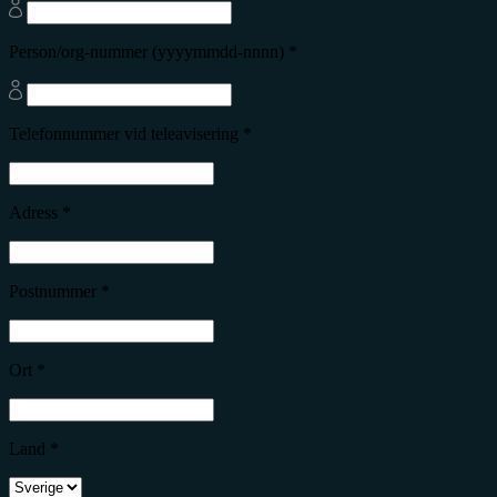
Person/org-nummer (yyyymmdd-nnnn) *
Telefonnummer vid teleavisering *
Adress *
Postnummer *
Ort *
Land *