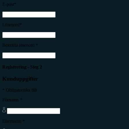
E-post*
Lösenord*
Bekräfta lösenord *
Registrering - Steg 2
Kunduppgifter
* Obligatoriska fält
Förnamn *
Efternamn *