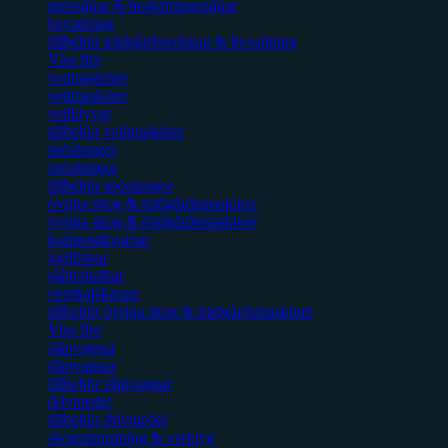
grensågar & beskärningssågar
bevattning
tillbehör trädgårdsredskap & bevattning
Visa fler
vedmaskiner
vedmaskiner
vedklyvar
tillbehör vedmaskiner
snöslungor
snöslungor
tillbehör snöslungor
övriga skog & trädgårdsmaskiner
övriga skog & trädgårdsmaskiner
kompostkvarnar
jordfräsar
slåtterbalkar
vertikalskärare
tillbehör övriga skog & trädgårdsmaskiner
Visa fler
släpvagnar
släpvagnar
tillbehör släpvagnar
drivmedel
tillbehör drivmedel
skogsutrustning & verktyg