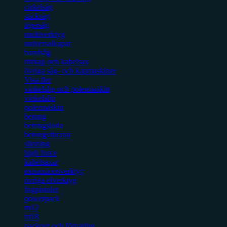
cirkelsåg
sticksåg
tigersåg
multiverktyg
universalkapar
bandsåg
rörkap och kabelsax
övriga såg- och kapmaskiner
Visa fler
vinkelslip och polermaskin
vinkelslip
polermaskin
betong
betongsloda
betongvibrator
slipning
high force
kabelsaxar
expansionsverktyg
övriga elverktyg
fogpistoler
powerpack
m12
m18
packout och förvaring