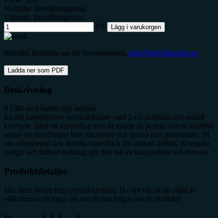
Norrtälje: Beställningsvara
Värmdö: Beställningsvara
ST
Lägg i varukorgen
Slutsåld, kontakta oss för leveransstatus,
info@lattviktsmotor.se
Ladda ner som PDF
Beskrivning
S 138i med batteri och laddare
En lätt batteridriven vertikalskärare med 2-i-1-funktion och enkelt
knivbyte. Med ett arbetsdjup som är enkelt att justera och en kraftfull
motor tar du effektivt bort växtrester och mossa från gräsmattan. 38
cm arbetsbredd och dubbla batterifack för utökad drifttid. Kompakt
design och fällbart handtag gör den lätt att transportera och förvara.
Produktdetaljer
Här finns tyvärr inga produktdetaljer. Du vet väl att du alltid är
välkommen att ringa oss om du har frågor om en produkt!