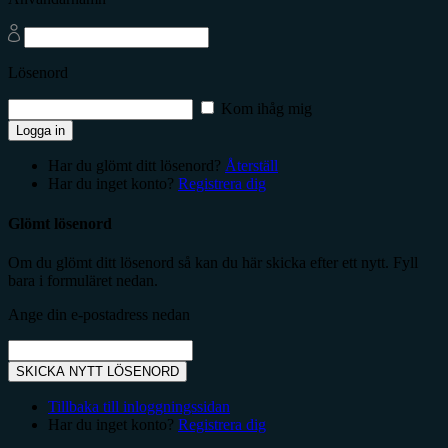
Lösenord
Kom ihåg mig
Logga in
Har du glömt ditt lösenord?
Återställ
Har du inget konto?
Registrera dig
Glömt lösenord
Om du glömt ditt lösenord så kan du här skicka efter ett nytt. Fyll
bara i formuläret nedan.
Ange din e-postadress nedan
SKICKA NYTT LÖSENORD
Tillbaka till inloggningssidan
Har du inget konto?
Registrera dig