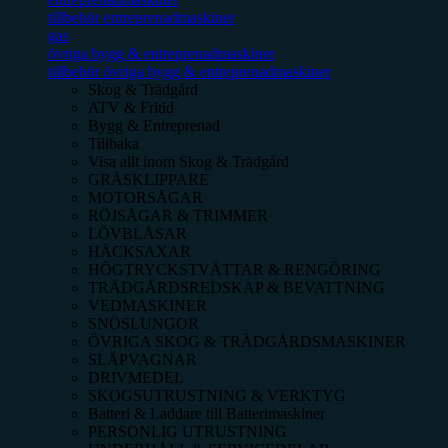
tillbehör entreprenadmaskiner
gas
övriga bygg & entreprenadmaskiner
tillbehör övriga bygg & entreprenadmaskiner
Skog & Trädgård
ATV & Fritid
Bygg & Entreprenad
Tillbaka
Visa allt inom
Skog & Trädgård
GRÄSKLIPPARE
MOTORSÅGAR
RÖJSÅGAR & TRIMMER
LÖVBLÅSAR
HÄCKSAXAR
HÖGTRYCKSTVÄTTAR & RENGÖRING
TRÄDGÅRDSREDSKAP & BEVATTNING
VEDMASKINER
SNÖSLUNGOR
ÖVRIGA SKOG & TRÄDGÅRDSMASKINER
SLÄPVAGNAR
DRIVMEDEL
SKOGSUTRUSTNING & VERKTYG
Batteri & Laddare till Batterimaskiner
PERSONLIG UTRUSTNING