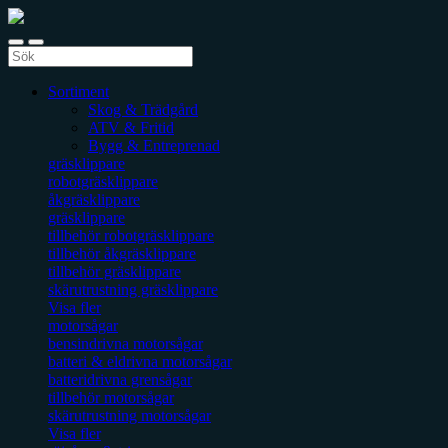
Sortiment
Skog & Trädgård
ATV & Fritid
Bygg & Entreprenad
gräsklippare
robotgräsklippare
åkgräsklippare
gräsklippare
tillbehör robotgräsklippare
tillbehör åkgräsklippare
tillbehör gräsklippare
skärutrustning gräsklippare
Visa fler
motorsågar
bensindrivna motorsågar
batteri & eldrivna motorsågar
batteridrivna grensågar
tillbehör motorsågar
skärutrustning motorsågar
Visa fler