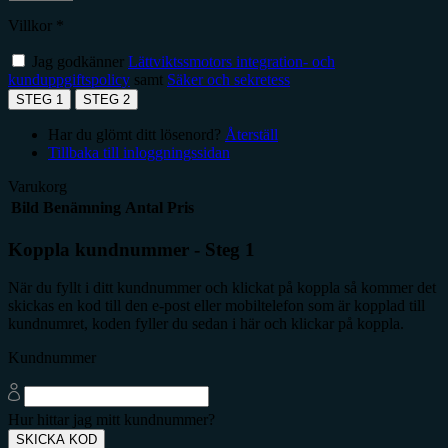
Villkor *
Jag godkänner
Lättviktssmotors integration- och
kunduppgiftspolicy
samt
Säker och sekretess
STEG 1
STEG 2
Har du glömt ditt lösenord?
Återställ
Tillbaka till inloggningssidan
Varukorg
Bild
Benämning
Antal
Pris
Koppla kundnummer - Steg 1
När du fyllt i ditt kundnummer och klickat på koppla så kommer det
skickas en kod till den e-post eller mobiltelefon som är kopplad till
kundnumret, koden fyller du sedan i här och klickar på koppla.
Kundnummer
Hur hittar jag mitt kundnummer?
SKICKA KOD