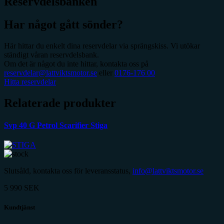
Reservdelsbanken
Har något gått sönder?
Här hittar du enkelt dina reservdelar via sprängskiss. Vi utökar
ständigt våran reservdelsbank.
Om det är något du inte hittar, kontakta oss på
reservdelar@lattviktsmotor.se
eller
0176-176 00
Hitta reservdelar
Relaterade produkter
Svp 40 G Petrol Scarifier Stiga
Slutsåld, kontakta oss för leveransstatus,
info@lattviktsmotor.se
5 990
SEK
Kundtjänst