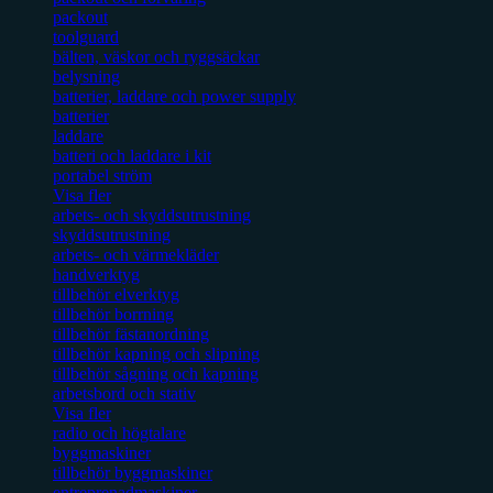
packout
toolguard
bälten, väskor och ryggsäckar
belysning
batterier, laddare och power supply
batterier
laddare
batteri och laddare i kit
portabel ström
Visa fler
arbets- och skyddsutrustning
skyddsutrustning
arbets- och värmekläder
handverktyg
tillbehör elverktyg
tillbehör borrning
tillbehör fästanordning
tillbehör kapning och slipning
tillbehör sågning och kapning
arbetsbord och stativ
Visa fler
radio och högtalare
byggmaskiner
tillbehör byggmaskiner
entreprenadmaskiner