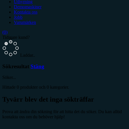
Uthyrning
Demomaskiner
Kontakta oss
Jobb
Varumärken
(
0
)
Tidigare kund?
Laddar..
Sökresultat
Stäng
Söker...
Hittade
0
produkter och
0
kategorier.
Tyvärr blev det inga sökträffar
Prova att ändra din sökning för att hitta det du söker. Du kan alltid
kontakta oss om du behöver hjälp!