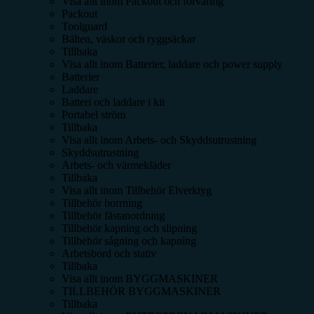
Visa allt inom
Packout och förvaring
Packout
Toolguard
Bälten, väskor och ryggsäckar
Tillbaka
Visa allt inom
Batterier, laddare och power supply
Batterier
Laddare
Batteri och laddare i kit
Portabel ström
Tillbaka
Visa allt inom
Arbets- och Skyddsutrustning
Skyddsutrustning
Arbets- och värmekläder
Tillbaka
Visa allt inom
Tillbehör Elverktyg
Tillbehör borrning
Tillbehör fästanordning
Tillbehör kapning och slipning
Tillbehör sågning och kapning
Arbetsbord och stativ
Tillbaka
Visa allt inom
BYGGMASKINER
TILLBEHÖR BYGGMASKINER
Tillbaka