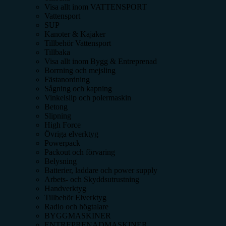
Visa allt inom
VATTENSPORT
Vattensport
SUP
Kanoter & Kajaker
Tillbehör Vattensport
Tillbaka
Visa allt inom
Bygg & Entreprenad
Borrning och mejsling
Fästanordning
Sågning och kapning
Vinkelslip och polermaskin
Betong
Slipning
High Force
Övriga elverktyg
Powerpack
Packout och förvaring
Belysning
Batterier, laddare och power supply
Arbets- och Skyddsutrustning
Handverktyg
Tillbehör Elverktyg
Radio och högtalare
BYGGMASKINER
ENTREPRENADMASKINER