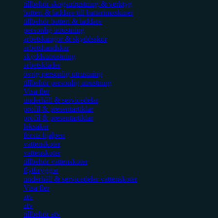
tillbehör skogsutrustning & verktyg
batteri & laddare till batterimaskiner
tillbehör batteri & laddare
personlig utrustning
arbetskängor & skyddsskor
arbetshandskar
skyddsutrustning
arbetskläder
övrig personlig utrustning
tillbehör personlig utrustning
Visa fler
underhåll & servicedelar
profil & presentartiklar
profil & presentartiklar
leksaker
första hjälpen
vattenskoter
vattenskoter
tillbehör vattenskoter
flytbryggor
underhåll & servicedelar vattenskoter
Visa fler
atv
atv
tillbehör atv