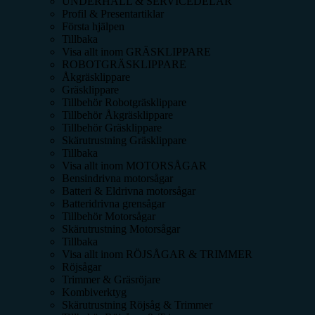
UNDERHÅLL & SERVICEDELAR
Profil & Presentartiklar
Första hjälpen
Tillbaka
Visa allt inom
GRÄSKLIPPARE
ROBOTGRÄSKLIPPARE
Åkgräsklippare
Gräsklippare
Tillbehör Robotgräsklippare
Tillbehör Åkgräsklippare
Tillbehör Gräsklippare
Skärutrustning Gräsklippare
Tillbaka
Visa allt inom
MOTORSÅGAR
Bensindrivna motorsågar
Batteri & Eldrivna motorsågar
Batteridrivna grensågar
Tillbehör Motorsågar
Skärutrustning Motorsågar
Tillbaka
Visa allt inom
RÖJSÅGAR & TRIMMER
Röjsågar
Trimmer & Gräsröjare
Kombiverktyg
Skärutrustning Röjsåg & Trimmer