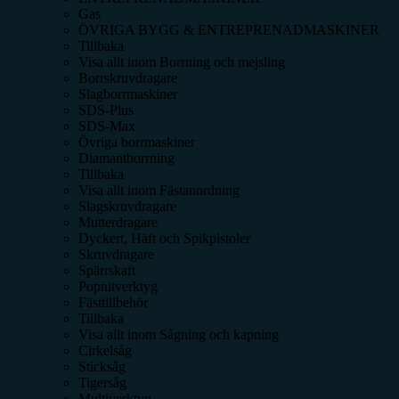
Gas
ÖVRIGA BYGG & ENTREPRENADMASKINER
Tillbaka
Visa allt inom
Borrning och mejsling
Borrskruvdragare
Slagborrmaskiner
SDS-Plus
SDS-Max
Övriga borrmaskiner
Diamantborrning
Tillbaka
Visa allt inom
Fästanordning
Slagskruvdragare
Mutterdragare
Dyckert, Häft och Spikpistoler
Skruvdragare
Spärrskaft
Popnitverktyg
Fästtillbehör
Tillbaka
Visa allt inom
Sågning och kapning
Cirkelsåg
Sticksåg
Tigersåg
Multiverktyg