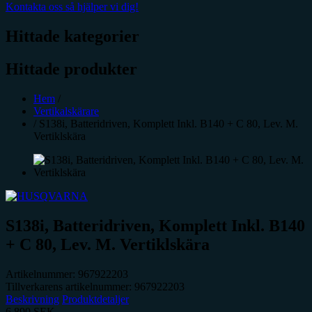
Kontakta oss så hjälper vi dig!
Hittade kategorier
Hittade produkter
Hem
/
Vertikalskärare
/
S138i, Batteridriven, Komplett Inkl. B140 + C 80, Lev. M.
Vertiklskära
S138i, Batteridriven, Komplett Inkl. B140
+ C 80, Lev. M. Vertiklskära
Artikelnummer:
967922203
Tillverkarens artikelnummer:
967922203
Beskrivning
Produktdetaljer
6 890
SEK