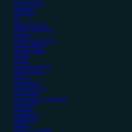
oljor & oljefilter
vattensport
vattensport
sup
kanoter & kajaker
tillbehör vattensport
Visa fler
borrning och mejsling
borrskruvdragare
slagborrmaskiner
sds-plus
sds-max
övriga borrmaskiner
diamantborrning
Visa fler
fästanordning
slagskruvdragare
mutterdragare
dyckert, häft och spikpistoler
skruvdragare
spärrskaft
popnitverktyg
fästtillbehör
Visa fler
sågning och kapning