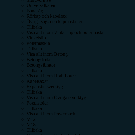
Universalkapar
Bandsåg
Rörkap och kabelsax
Övriga såg- och kapmaskiner
Tillbaka
Visa allt inom
Vinkelslip och polermaskin
Vinkelslip
Polermaskin
Tillbaka
Visa allt inom
Betong
Betongsloda
Betongvibrator
Tillbaka
Visa allt inom
High Force
Kabelsaxar
Expansionsverktyg
Tillbaka
Visa allt inom
Övriga elverktyg
Fogpistoler
Tillbaka
Visa allt inom
Powerpack
M12
M18
Tillbaka