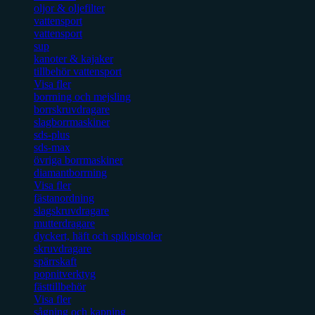
oljor & oljefilter
vattensport
vattensport
sup
kanoter & kajaker
tillbehör vattensport
Visa fler
borrning och mejsling
borrskruvdragare
slagborrmaskiner
sds-plus
sds-max
övriga borrmaskiner
diamantborrning
Visa fler
fästanordning
slagskruvdragare
mutterdragare
dyckert, häft och spikpistoler
skruvdragare
spärrskaft
popnitverktyg
fästtillbehör
Visa fler
sågning och kapning