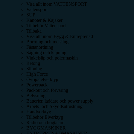
Visa allt inom
VATTENSPORT
Vattensport
SUP
Kanoter & Kajaker
Tillbehör Vattensport
Tillbaka
Visa allt inom
Bygg & Entreprenad
Borrning och mejsling
Fästanordning
Sågning och kapning
Vinkelslip och polermaskin
Betong
Slipning
High Force
Övriga elverktyg
Powerpack
Packout och förvaring
Belysning
Batterier, laddare och power supply
Arbets- och Skyddsutrustning
Handverktyg
Tillbehör Elverktyg
Radio och högtalare
BYGGMASKINER
ENTREPRENADMASKINER