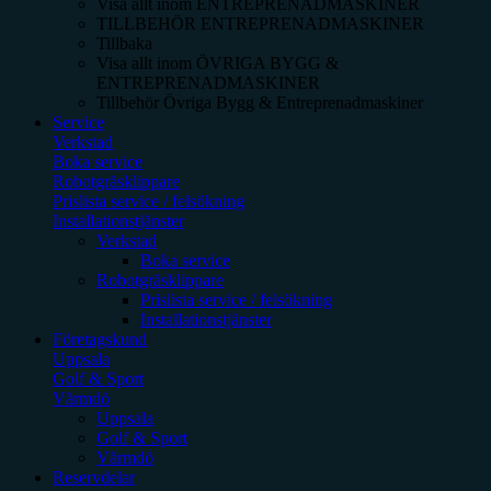
Visa allt inom
ENTREPRENADMASKINER
TILLBEHÖR ENTREPRENADMASKINER
Tillbaka
Visa allt inom
ÖVRIGA BYGG &
ENTREPRENADMASKINER
Tillbehör Övriga Bygg & Entreprenadmaskiner
Service
Verkstad
Boka service
Robotgräsklippare
Prislista service / felsökning
Installationstjänster
Verkstad
Boka service
Robotgräsklippare
Prislista service / felsökning
Installationstjänster
Företagskund
Uppsala
Golf & Sport
Värmdö
Uppsala
Golf & Sport
Värmdö
Reservdelar