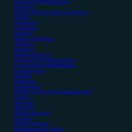
grensågar & beskärningssågar
bevattning
tillbehör trädgårdsredskap & bevattning
Visa fler
vedmaskiner
vedmaskiner
vedklyvar
tillbehör vedmaskiner
snöslungor
snöslungor
tillbehör snöslungor
övriga skog & trädgårdsmaskiner
övriga skog & trädgårdsmaskiner
kompostkvarnar
jordfräsar
slåtterbalkar
vertikalskärare
tillbehör övriga skog & trädgårdsmaskiner
Visa fler
släpvagnar
släpvagnar
tillbehör släpvagnar
drivmedel
tillbehör drivmedel
skogsutrustning & verktyg