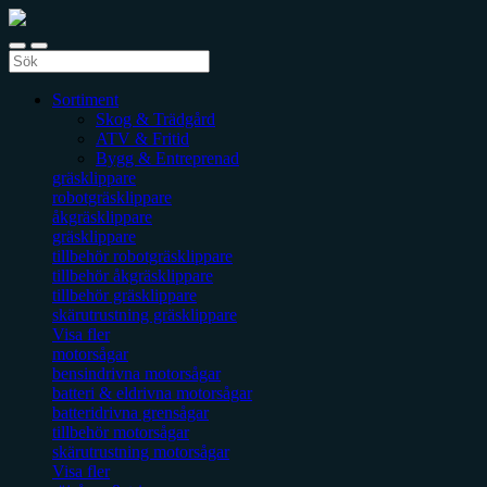
Sortiment
Skog & Trädgård
ATV & Fritid
Bygg & Entreprenad
gräsklippare
robotgräsklippare
åkgräsklippare
gräsklippare
tillbehör robotgräsklippare
tillbehör åkgräsklippare
tillbehör gräsklippare
skärutrustning gräsklippare
Visa fler
motorsågar
bensindrivna motorsågar
batteri & eldrivna motorsågar
batteridrivna grensågar
tillbehör motorsågar
skärutrustning motorsågar
Visa fler