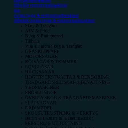
tillbehör entreprenadmaskiner
gas
övriga bygg & entreprenadmaskiner
tillbehör övriga bygg & entreprenadmaskiner
Skog & Trädgård
ATV & Fritid
Bygg & Entreprenad
Tillbaka
Visa allt inom
Skog & Trädgård
GRÄSKLIPPARE
MOTORSÅGAR
RÖJSÅGAR & TRIMMER
LÖVBLÅSAR
HÄCKSAXAR
HÖGTRYCKSTVÄTTAR & RENGÖRING
TRÄDGÅRDSREDSKAP & BEVATTNING
VEDMASKINER
SNÖSLUNGOR
ÖVRIGA SKOG & TRÄDGÅRDSMASKINER
SLÄPVAGNAR
DRIVMEDEL
SKOGSUTRUSTNING & VERKTYG
Batteri & Laddare till Batterimaskiner
PERSONLIG UTRUSTNING