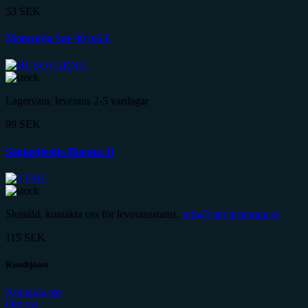
53
SEK
Motorolja Sae 30 0,6 L
Lagervara, leverans 2-5 vardagar
99
SEK
Sågkedjeolja Bioplus 1l
Slutsåld, kontakta oss för leveransstatus,
info@lattviktsmotor.se
115
SEK
Kundtjänst
Kontakta oss
Om oss