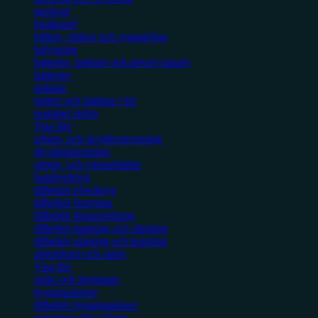
packout
toolguard
bälten, väskor och ryggsäckar
belysning
batterier, laddare och power supply
batterier
laddare
batteri och laddare i kit
portabel ström
Visa fler
arbets- och skyddsutrustning
skyddsutrustning
arbets- och värmekläder
handverktyg
tillbehör elverktyg
tillbehör borrning
tillbehör fästanordning
tillbehör kapning och slipning
tillbehör sågning och kapning
arbetsbord och stativ
Visa fler
radio och högtalare
byggmaskiner
tillbehör byggmaskiner
entreprenadmaskiner