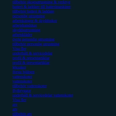
tillbehör skogsutrustning & verktyg
batteri & laddare till batterimaskiner
tillbehör batteri & laddare
personlig utrustning
arbetskängor & skyddsskor
arbetshandskar
skyddsutrustning
arbetskläder
övrig personlig utrustning
tillbehör personlig utrustning
Visa fler
underhåll & servicedelar
profil & presentartiklar
profil & presentartiklar
leksaker
första hjälpen
vattenskoter
vattenskoter
tillbehör vattenskoter
flytbryggor
underhåll & servicedelar vattenskoter
Visa fler
atv
atv
tillbehör atv