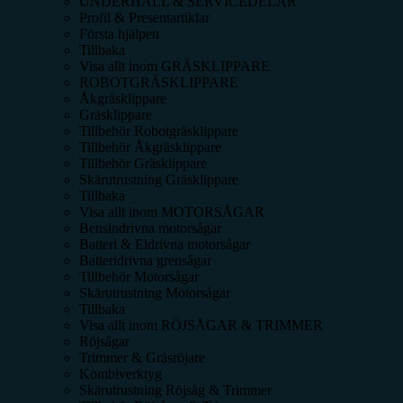
UNDERHÅLL & SERVICEDELAR
Profil & Presentartiklar
Första hjälpen
Tillbaka
Visa allt inom
GRÄSKLIPPARE
ROBOTGRÄSKLIPPARE
Åkgräsklippare
Gräsklippare
Tillbehör Robotgräsklippare
Tillbehör Åkgräsklippare
Tillbehör Gräsklippare
Skärutrustning Gräsklippare
Tillbaka
Visa allt inom
MOTORSÅGAR
Bensindrivna motorsågar
Batteri & Eldrivna motorsågar
Batteridrivna grensågar
Tillbehör Motorsågar
Skärutrustning Motorsågar
Tillbaka
Visa allt inom
RÖJSÅGAR & TRIMMER
Röjsågar
Trimmer & Gräsröjare
Kombiverktyg
Skärutrustning Röjsåg & Trimmer