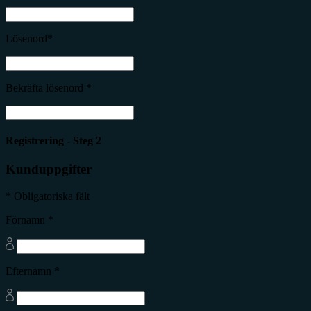
Lösenord*
Bekräfta lösenord *
Registrering - Steg 2
Kunduppgifter
* Obligatoriska fält
Förnamn *
Efternamn *