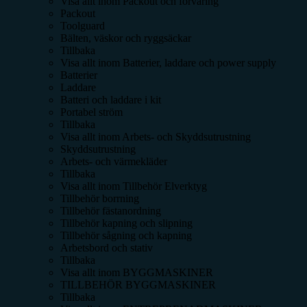
Visa allt inom
Packout och förvaring
Packout
Toolguard
Bälten, väskor och ryggsäckar
Tillbaka
Visa allt inom
Batterier, laddare och power supply
Batterier
Laddare
Batteri och laddare i kit
Portabel ström
Tillbaka
Visa allt inom
Arbets- och Skyddsutrustning
Skyddsutrustning
Arbets- och värmekläder
Tillbaka
Visa allt inom
Tillbehör Elverktyg
Tillbehör borrning
Tillbehör fästanordning
Tillbehör kapning och slipning
Tillbehör sågning och kapning
Arbetsbord och stativ
Tillbaka
Visa allt inom
BYGGMASKINER
TILLBEHÖR BYGGMASKINER
Tillbaka