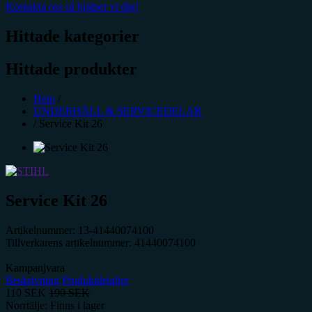
Kontakta oss så hjälper vi dig!
Hittade kategorier
Hittade produkter
Hem
/
UNDERHÅLL & SERVICEDELAR
/
Service Kit 26
Service Kit 26
Artikelnummer:
13-41440074100
Tillverkarens artikelnummer:
41440074100
Kampanjvara
Beskrivning
Produktdetaljer
110
SEK
190
SEK
Norrtälje: Finns i lager