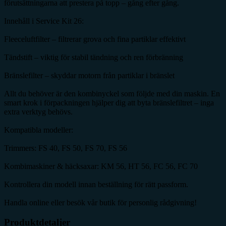
förutsättningarna att prestera på topp – gång efter gång.
Innehåll i Service Kit 26:
Fleeceluftfilter – filtrerar grova och fina partiklar effektivt
Tändstift – viktig för stabil tändning och ren förbränning
Bränslefilter – skyddar motorn från partiklar i bränslet
Allt du behöver är den kombinyckel som följde med din maskin. En
smart krok i förpackningen hjälper dig att byta bränslefiltret – inga
extra verktyg behövs.
Kompatibla modeller:
Trimmers: FS 40, FS 50, FS 70, FS 56
Kombimaskiner & häcksaxar: KM 56, HT 56, FC 56, FC 70
Kontrollera din modell innan beställning för rätt passform.
Handla online eller besök vår butik för personlig rådgivning!
Produktdetaljer