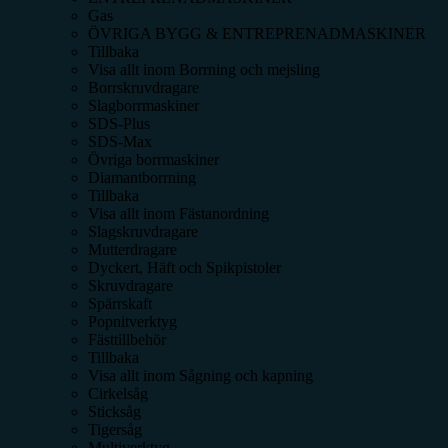
Gas
ÖVRIGA BYGG & ENTREPRENADMASKINER
Tillbaka
Visa allt inom
Borrning och mejsling
Borrskruvdragare
Slagborrmaskiner
SDS-Plus
SDS-Max
Övriga borrmaskiner
Diamantborrning
Tillbaka
Visa allt inom
Fästanordning
Slagskruvdragare
Mutterdragare
Dyckert, Häft och Spikpistoler
Skruvdragare
Spärrskaft
Popnitverktyg
Fästtillbehör
Tillbaka
Visa allt inom
Sågning och kapning
Cirkelsåg
Sticksåg
Tigersåg
Multiverktyg