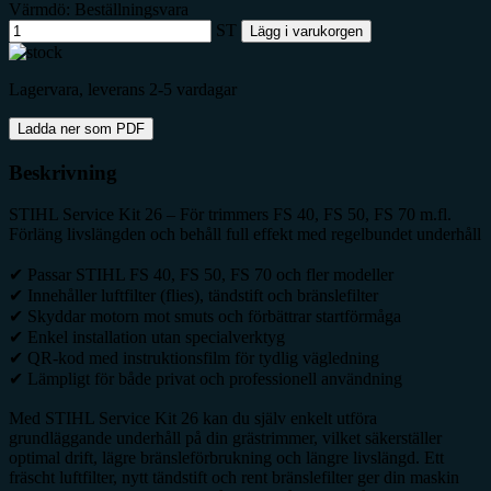
Värmdö: Beställningsvara
ST
Lägg i varukorgen
Lagervara, leverans 2-5 vardagar
Ladda ner som PDF
Beskrivning
STIHL Service Kit 26 – För trimmers FS 40, FS 50, FS 70 m.fl.
Förläng livslängden och behåll full effekt med regelbundet underhåll
✔ Passar STIHL FS 40, FS 50, FS 70 och fler modeller
✔ Innehåller luftfilter (flies), tändstift och bränslefilter
✔ Skyddar motorn mot smuts och förbättrar startförmåga
✔ Enkel installation utan specialverktyg
✔ QR-kod med instruktionsfilm för tydlig vägledning
✔ Lämpligt för både privat och professionell användning
Med STIHL Service Kit 26 kan du själv enkelt utföra
grundläggande underhåll på din grästrimmer, vilket säkerställer
optimal drift, lägre bränsleförbrukning och längre livslängd. Ett
fräscht luftfilter, nytt tändstift och rent bränslefilter ger din maskin