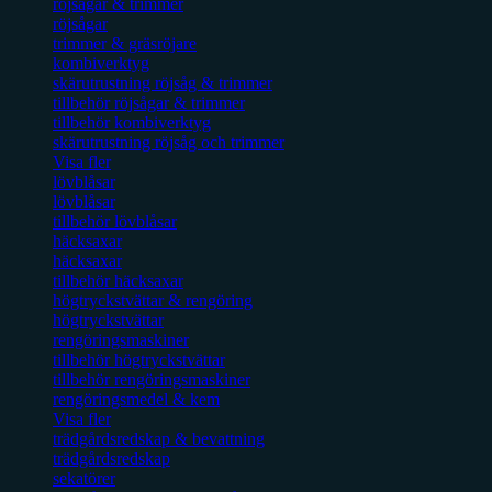
röjsågar & trimmer
röjsågar
trimmer & gräsröjare
kombiverktyg
skärutrustning röjsåg & trimmer
tillbehör röjsågar & trimmer
tillbehör kombiverktyg
skärutrustning röjsåg och trimmer
Visa fler
lövblåsar
lövblåsar
tillbehör lövblåsar
häcksaxar
häcksaxar
tillbehör häcksaxar
högtryckstvättar & rengöring
högtryckstvättar
rengöringsmaskiner
tillbehör högtryckstvättar
tillbehör rengöringsmaskiner
rengöringsmedel & kem
Visa fler
trädgårdsredskap & bevattning
trädgårdsredskap
sekatörer