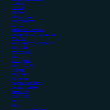
cirkelsåg
sticksåg
tigersåg
multiverktyg
universalkapar
bandsåg
rörkap och kabelsax
övriga såg- och kapmaskiner
Visa fler
vinkelslip och polermaskin
vinkelslip
polermaskin
betong
betongsloda
betongvibrator
slipning
high force
kabelsaxar
expansionsverktyg
övriga elverktyg
fogpistoler
powerpack
m12
m18
packout och förvaring