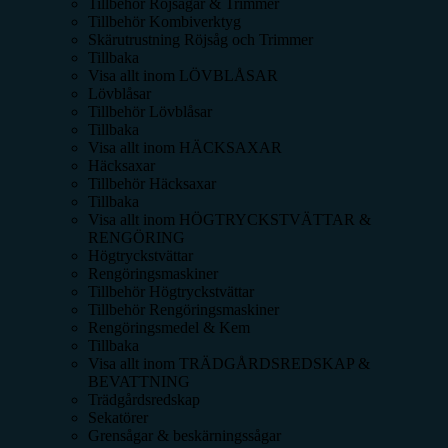
Tillbehör Röjsågar & Trimmer
Tillbehör Kombiverktyg
Skärutrustning Röjsåg och Trimmer
Tillbaka
Visa allt inom
LÖVBLÅSAR
Lövblåsar
Tillbehör Lövblåsar
Tillbaka
Visa allt inom
HÄCKSAXAR
Häcksaxar
Tillbehör Häcksaxar
Tillbaka
Visa allt inom
HÖGTRYCKSTVÄTTAR &
RENGÖRING
Högtryckstvättar
Rengöringsmaskiner
Tillbehör Högtryckstvättar
Tillbehör Rengöringsmaskiner
Rengöringsmedel & Kem
Tillbaka
Visa allt inom
TRÄDGÅRDSREDSKAP &
BEVATTNING
Trädgårdsredskap
Sekatörer
Grensågar & beskärningssågar