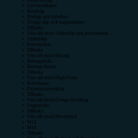
Universalkapar
Bandsåg
Rörkap och kabelsax
Övriga såg- och kapmaskiner
Tillbaka
Visa allt inom
Vinkelslip och polermaskin
Vinkelslip
Polermaskin
Tillbaka
Visa allt inom
Betong
Betongsloda
Betongvibrator
Tillbaka
Visa allt inom
High Force
Kabelsaxar
Expansionsverktyg
Tillbaka
Visa allt inom
Övriga elverktyg
Fogpistoler
Tillbaka
Visa allt inom
Powerpack
M12
M18
Tillbaka