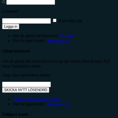
Lösenord
Kom ihåg mig
Logga in
Har du glömt ditt lösenord?
Återställ
Har du inget konto?
Registrera dig
Glömt lösenord
Om du glömt ditt lösenord så kan du här skicka efter ett nytt. Fyll
bara i formuläret nedan.
Ange din e-postadress nedan
SKICKA NYTT LÖSENORD
Tillbaka till inloggningssidan
Har du inget konto?
Registrera dig
Tidigare kund