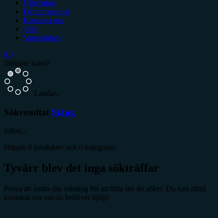
Uthyrning
Demomaskiner
Kontakta oss
Jobb
Varumärken
(
0
)
Tidigare kund?
Laddar..
Sökresultat
Stäng
Söker...
Hittade
0
produkter och
0
kategorier.
Tyvärr blev det inga sökträffar
Prova att ändra din sökning för att hitta det du söker. Du kan alltid
kontakta oss om du behöver hjälp!