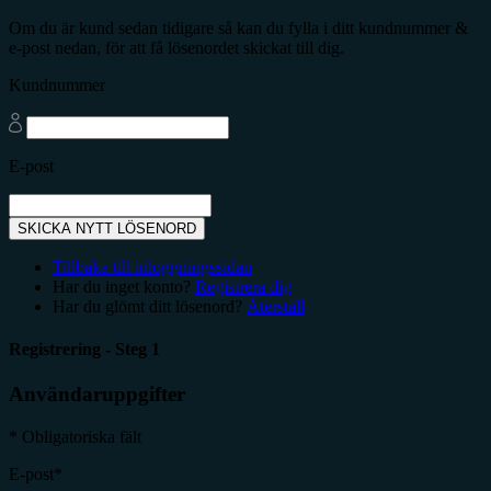
Om du är kund sedan tidigare så kan du fylla i ditt kundnummer &
e-post nedan, för att få lösenordet skickat till dig.
Kundnummer
E-post
SKICKA NYTT LÖSENORD
Tillbaka till inloggningssidan
Har du inget konto?
Registrera dig
Har du glömt ditt lösenord?
Återställ
Registrering - Steg 1
Användaruppgifter
* Obligatoriska fält
E-post*