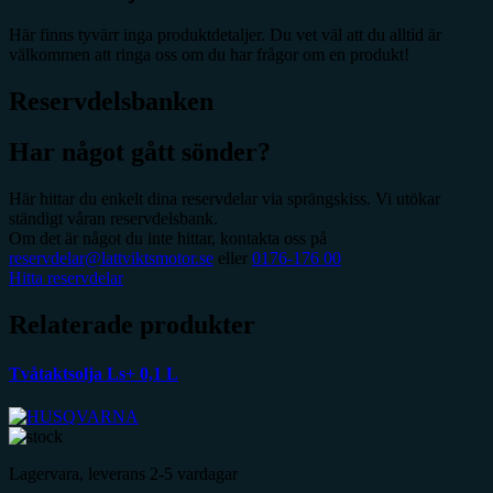
Här finns tyvärr inga produktdetaljer. Du vet väl att du alltid är
välkommen att ringa oss om du har frågor om en produkt!
Reservdelsbanken
Har något gått sönder?
Här hittar du enkelt dina reservdelar via sprängskiss. Vi utökar
ständigt våran reservdelsbank.
Om det är något du inte hittar, kontakta oss på
reservdelar@lattviktsmotor.se
eller
0176-176 00
Hitta reservdelar
Relaterade produkter
Tvåtaktsolja Ls+ 0,1 L
Lagervara, leverans 2-5 vardagar