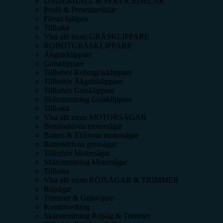
UNDERHÅLL & SERVICEDELAR
Profil & Presentartiklar
Första hjälpen
Tillbaka
Visa allt inom
GRÄSKLIPPARE
ROBOTGRÄSKLIPPARE
Åkgräsklippare
Gräsklippare
Tillbehör Robotgräsklippare
Tillbehör Åkgräsklippare
Tillbehör Gräsklippare
Skärutrustning Gräsklippare
Tillbaka
Visa allt inom
MOTORSÅGAR
Bensindrivna motorsågar
Batteri & Eldrivna motorsågar
Batteridrivna grensågar
Tillbehör Motorsågar
Skärutrustning Motorsågar
Tillbaka
Visa allt inom
RÖJSÅGAR & TRIMMER
Röjsågar
Trimmer & Gräsröjare
Kombiverktyg
Skärutrustning Röjsåg & Trimmer