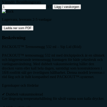
Värmdö: Beställningsvara
ST
Lägg i varukorgen
Lagervara, leverans 2-5 vardagar
Ladda ner som PDF
Beskrivning
PACKOUT™ Termosmugg 532 ml – Sip Lid (Röd)
PACKOUT™ termosmugg 532 ml med drickpipslock är en slitstark
och högpresterande termosmugg framtagen för både yrkesbruk och
vardagsanvändning. Med dubbelt vakuumisolering håller den
drycken varm eller kall hela dagen, samtidigt som konstruktionen i
18/8 rostfritt stål ger överlägsen hållbarhet. Denna modell levereras i
röd färg och är fullt kompatibel med PACKOUT™-systemet.
Egenskaper och fördelar
✔ Dubbelt vakuumisolerad
Ger långvarig temperaturhållning för såväl varma som kalla drycker.