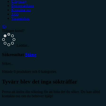
Uthyrning
Demomaskiner
Kontakta oss
Jobb
Varumärken
(
0
)
Tidigare kund?
Laddar..
Sökresultat
Stäng
Söker...
Hittade
0
produkter och
0
kategorier.
Tyvärr blev det inga sökträffar
Prova att ändra din sökning för att hitta det du söker. Du kan alltid
kontakta oss om du behöver hjälp!