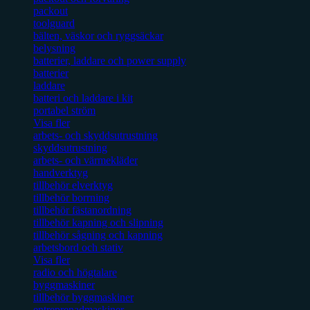
packout
toolguard
bälten, väskor och ryggsäckar
belysning
batterier, laddare och power supply
batterier
laddare
batteri och laddare i kit
portabel ström
Visa fler
arbets- och skyddsutrustning
skyddsutrustning
arbets- och värmekläder
handverktyg
tillbehör elverktyg
tillbehör borrning
tillbehör fästanordning
tillbehör kapning och slipning
tillbehör sågning och kapning
arbetsbord och stativ
Visa fler
radio och högtalare
byggmaskiner
tillbehör byggmaskiner
entreprenadmaskiner