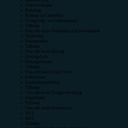
Universalkapar
Bandsåg
Rörkap och kabelsax
Övriga såg- och kapmaskiner
Tillbaka
Visa allt inom
Vinkelslip och polermaskin
Vinkelslip
Polermaskin
Tillbaka
Visa allt inom
Betong
Betongsloda
Betongvibrator
Tillbaka
Visa allt inom
High Force
Kabelsaxar
Expansionsverktyg
Tillbaka
Visa allt inom
Övriga elverktyg
Fogpistoler
Tillbaka
Visa allt inom
Powerpack
M12
M18
Tillbaka