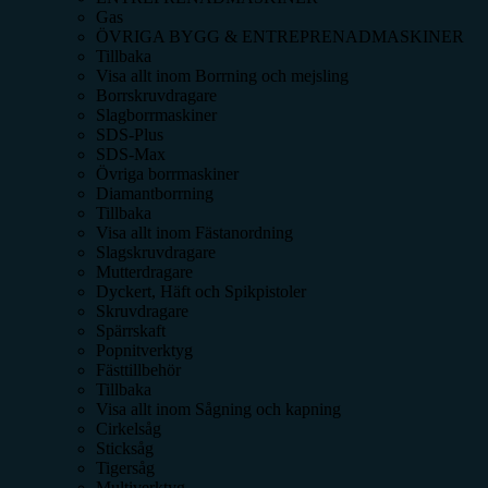
Gas
ÖVRIGA BYGG & ENTREPRENADMASKINER
Tillbaka
Visa allt inom
Borrning och mejsling
Borrskruvdragare
Slagborrmaskiner
SDS-Plus
SDS-Max
Övriga borrmaskiner
Diamantborrning
Tillbaka
Visa allt inom
Fästanordning
Slagskruvdragare
Mutterdragare
Dyckert, Häft och Spikpistoler
Skruvdragare
Spärrskaft
Popnitverktyg
Fästtillbehör
Tillbaka
Visa allt inom
Sågning och kapning
Cirkelsåg
Sticksåg
Tigersåg
Multiverktyg