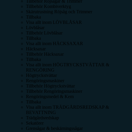
Tillbehör Röjsågar & Trimmer
Tillbehör Kombiverktyg
Skärutrustning Röjsåg och Trimmer
Tillbaka
Visa allt inom
LÖVBLÅSAR
Lövblåsar
Tillbehör Lövblåsar
Tillbaka
Visa allt inom
HÄCKSAXAR
Häcksaxar
Tillbehör Häcksaxar
Tillbaka
Visa allt inom
HÖGTRYCKSTVÄTTAR &
RENGÖRING
Högtryckstvättar
Rengöringsmaskiner
Tillbehör Högtryckstvättar
Tillbehör Rengöringsmaskiner
Rengöringsmedel & Kem
Tillbaka
Visa allt inom
TRÄDGÅRDSREDSKAP &
BEVATTNING
Trädgårdsredskap
Sekatörer
Grensågar & beskärningssågar