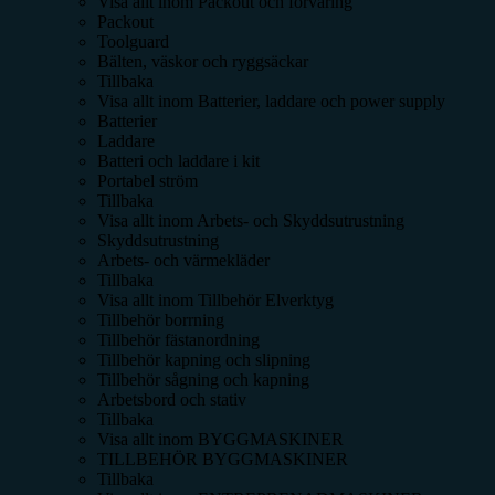
Visa allt inom
Packout och förvaring
Packout
Toolguard
Bälten, väskor och ryggsäckar
Tillbaka
Visa allt inom
Batterier, laddare och power supply
Batterier
Laddare
Batteri och laddare i kit
Portabel ström
Tillbaka
Visa allt inom
Arbets- och Skyddsutrustning
Skyddsutrustning
Arbets- och värmekläder
Tillbaka
Visa allt inom
Tillbehör Elverktyg
Tillbehör borrning
Tillbehör fästanordning
Tillbehör kapning och slipning
Tillbehör sågning och kapning
Arbetsbord och stativ
Tillbaka
Visa allt inom
BYGGMASKINER
TILLBEHÖR BYGGMASKINER
Tillbaka