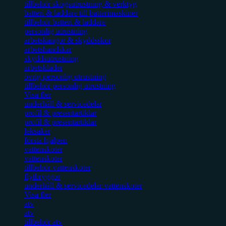
tillbehör skogsutrustning & verktyg
batteri & laddare till batterimaskiner
tillbehör batteri & laddare
personlig utrustning
arbetskängor & skyddsskor
arbetshandskar
skyddsutrustning
arbetskläder
övrig personlig utrustning
tillbehör personlig utrustning
Visa fler
underhåll & servicedelar
profil & presentartiklar
profil & presentartiklar
leksaker
första hjälpen
vattenskoter
vattenskoter
tillbehör vattenskoter
flytbryggor
underhåll & servicedelar vattenskoter
Visa fler
atv
atv
tillbehör atv