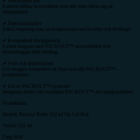
✔ 18/8 rostfritt stål
Extremt hållbar konstruktion som står emot hårda tag på
arbetsplatsen.
✔ Diskmaskinsäker
Enkel rengöring utan att kompromissa med kvalitet och livslängd.
✔ Kompatibelt drickpipslock
Locket fungerar med PACKOUT™ termosflaskor och
termosmuggar med handtag.
✔ Vrid- och låsmekanism
Gör muggen kompatibel att fästa med alla PACKOUT™-
komponenter.
✔ Del av PACKOUT™-systemet
Integreras direkt i det modulära PACKOUT™-förvaringssystemet.
Produktdata
Modell: Packout Bottle 532 ml Sip Lid Red
Volym: 532 ml
Färg: Röd