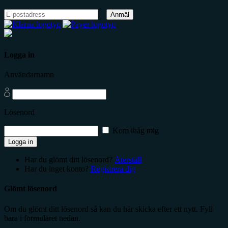
Anmäl
Logga in
Användarnamn
Lösenord
Kom ihåg mig
Logga in
Har du glömt ditt lösenord?
Återställ
Har du inget konto?
Registrera dig
Glömt lösenord
Om du glömt ditt lösenord så kan du här skicka efter ett nytt. Fyll
bara i formuläret nedan.