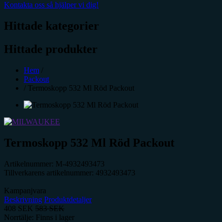
Kontakta oss så hjälper vi dig!
Hittade kategorier
Hittade produkter
Hem
/
Packout
/
Termoskopp 532 Ml Röd Packout
Termoskopp 532 Ml Röd Packout
Artikelnummer:
M-4932493473
Tillverkarens artikelnummer:
4932493473
Kampanjvara
Beskrivning
Produktdetaljer
408
SEK
583
SEK
Norrtälje: Finns i lager