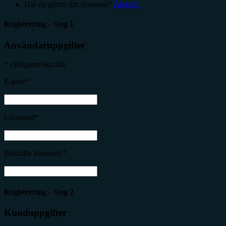
Har du glömt ditt lösenord?
Återställ
Registrering - Steg 1
Användaruppgifter
* Obligatoriska fält
E-post*
Lösenord*
Bekräfta lösenord *
Registrering - Steg 2
Kunduppgifter