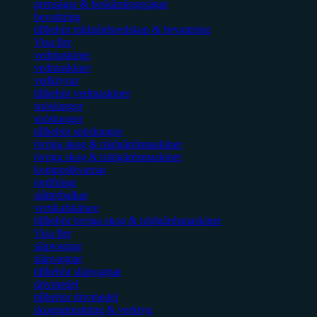
grensågar & beskärningssågar
bevattning
tillbehör trädgårdsredskap & bevattning
Visa fler
vedmaskiner
vedmaskiner
vedklyvar
tillbehör vedmaskiner
snöslungor
snöslungor
tillbehör snöslungor
övriga skog & trädgårdsmaskiner
övriga skog & trädgårdsmaskiner
kompostkvarnar
jordfräsar
slåtterbalkar
vertikalskärare
tillbehör övriga skog & trädgårdsmaskiner
Visa fler
släpvagnar
släpvagnar
tillbehör släpvagnar
drivmedel
tillbehör drivmedel
skogsutrustning & verktyg