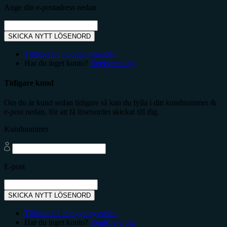
Ange din e-postadress nedan
SKICKA NYTT LÖSENORD
Tillbaka till inloggningssidan
Har du inget konto?
Registrera dig
Tidigare kund
Om du är kund sedan tidigare så kan du fylla i ditt kundnummer &
e-post nedan, för att få lösenordet skickat till dig.
Kundnummer
E-post
SKICKA NYTT LÖSENORD
Tillbaka till inloggningssidan
Har du inget konto?
Registrera dig