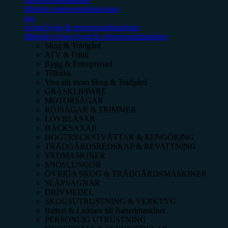
tillbehör entreprenadmaskiner
gas
övriga bygg & entreprenadmaskiner
tillbehör övriga bygg & entreprenadmaskiner
Skog & Trädgård
ATV & Fritid
Bygg & Entreprenad
Tillbaka
Visa allt inom
Skog & Trädgård
GRÄSKLIPPARE
MOTORSÅGAR
RÖJSÅGAR & TRIMMER
LÖVBLÅSAR
HÄCKSAXAR
HÖGTRYCKSTVÄTTAR & RENGÖRING
TRÄDGÅRDSREDSKAP & BEVATTNING
VEDMASKINER
SNÖSLUNGOR
ÖVRIGA SKOG & TRÄDGÅRDSMASKINER
SLÄPVAGNAR
DRIVMEDEL
SKOGSUTRUSTNING & VERKTYG
Batteri & Laddare till Batterimaskiner
PERSONLIG UTRUSTNING