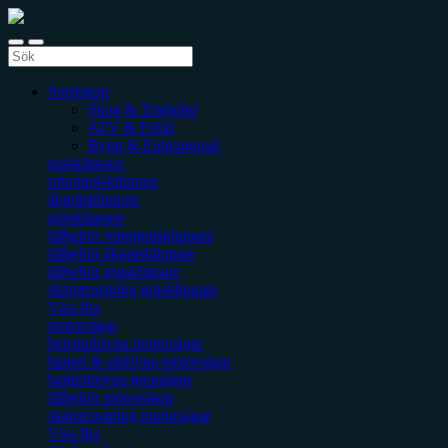
Sortiment
Skog & Trädgård
ATV & Fritid
Bygg & Entreprenad
gräsklippare
robotgräsklippare
åkgräsklippare
gräsklippare
tillbehör robotgräsklippare
tillbehör åkgräsklippare
tillbehör gräsklippare
skärutrustning gräsklippare
Visa fler
motorsågar
bensindrivna motorsågar
batteri & eldrivna motorsågar
batteridrivna grensågar
tillbehör motorsågar
skärutrustning motorsågar
Visa fler