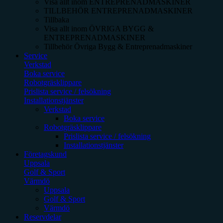
Visa allt inom
ENTREPRENADMASKINER
TILLBEHÖR ENTREPRENADMASKINER
Tillbaka
Visa allt inom
ÖVRIGA BYGG &
ENTREPRENADMASKINER
Tillbehör Övriga Bygg & Entreprenadmaskiner
Service
Verkstad
Boka service
Robotgräsklippare
Prislista service / felsökning
Installationstjänster
Verkstad
Boka service
Robotgräsklippare
Prislista service / felsökning
Installationstjänster
Företagskund
Uppsala
Golf & Sport
Värmdö
Uppsala
Golf & Sport
Värmdö
Reservdelar