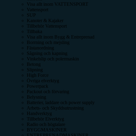
Visa allt inom
VATTENSPORT
Vattensport
SUP
Kanoter & Kajaker
Tillbehör Vattensport
Tillbaka
Visa allt inom
Bygg & Entreprenad
Borrning och mejsling
Fästanordning
Sågning och kapning
Vinkelslip och polermaskin
Betong
Slipning
High Force
Övriga elverktyg
Powerpack
Packout och förvaring
Belysning
Batterier, laddare och power supply
Arbets- och Skyddsutrustning
Handverktyg
Tillbehör Elverktyg
Radio och högtalare
BYGGMASKINER
ENTREPRENADMASKINER