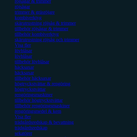
röjsågar & trimmer
röjsågar
trimmer & gräsröjare
kombiverktyg
skärutrustning röjsåg & trimmer
tillbehör röjsågar & trimmer
tillbehör kombiverktyg
skärutrustning röjsåg och trimmer
Visa fler
lövblåsar
lövblåsar
tillbehör lövblåsar
häcksaxar
häcksaxar
tillbehör häcksaxar
högtryckstvättar & rengöring
högtryckstvättar
rengöringsmaskiner
tillbehör högtryckstvättar
tillbehör rengöringsmaskiner
rengöringsmedel & kem
Visa fler
trädgårdsredskap & bevattning
trädgårdsredskap
sekatörer