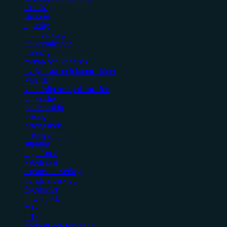
cirkelsåg
sticksåg
tigersåg
multiverktyg
universalkapar
bandsåg
rörkap och kabelsax
övriga såg- och kapmaskiner
Visa fler
vinkelslip och polermaskin
vinkelslip
polermaskin
betong
betongsloda
betongvibrator
slipning
high force
kabelsaxar
expansionsverktyg
övriga elverktyg
fogpistoler
powerpack
m12
m18
packout och förvaring