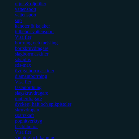
oljor & oljefilter
vattensport
vattensport
sup
kanoter & kajaker
tillbehör vattensport
Visa fler
borrning och mejsling
borrskruvdragare
slagborrmaskiner
sds-plus
sds-max
övriga borrmaskiner
diamantborrning
Visa fler
fästanordning
slagskruvdragare
mutterdragare
dyckert, häft och spikpistoler
skruvdragare
spärrskaft
popnitverktyg
fästtillbehör
Visa fler
sågning och kapning