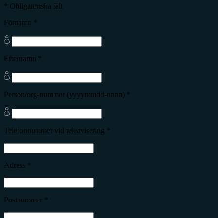
* Obligatoriska fält
Förnamn *
Efternamn *
Person/org-nummer (yyyymmdd-nnnn) *
Telefonnummer vid teleavisering *
Adress *
Postnummer *