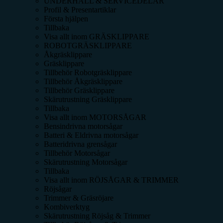
UNDERHÅLL & SERVICEDELAR
Profil & Presentartiklar
Första hjälpen
Tillbaka
Visa allt inom
GRÄSKLIPPARE
ROBOTGRÄSKLIPPARE
Åkgräsklippare
Gräsklippare
Tillbehör Robotgräsklippare
Tillbehör Åkgräsklippare
Tillbehör Gräsklippare
Skärutrustning Gräsklippare
Tillbaka
Visa allt inom
MOTORSÅGAR
Bensindrivna motorsågar
Batteri & Eldrivna motorsågar
Batteridrivna grensågar
Tillbehör Motorsågar
Skärutrustning Motorsågar
Tillbaka
Visa allt inom
RÖJSÅGAR & TRIMMER
Röjsågar
Trimmer & Gräsröjare
Kombiverktyg
Skärutrustning Röjsåg & Trimmer