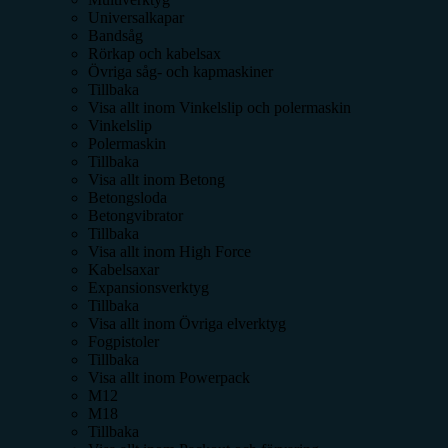
Universalkapar
Bandsåg
Rörkap och kabelsax
Övriga såg- och kapmaskiner
Tillbaka
Visa allt inom
Vinkelslip och polermaskin
Vinkelslip
Polermaskin
Tillbaka
Visa allt inom
Betong
Betongsloda
Betongvibrator
Tillbaka
Visa allt inom
High Force
Kabelsaxar
Expansionsverktyg
Tillbaka
Visa allt inom
Övriga elverktyg
Fogpistoler
Tillbaka
Visa allt inom
Powerpack
M12
M18
Tillbaka