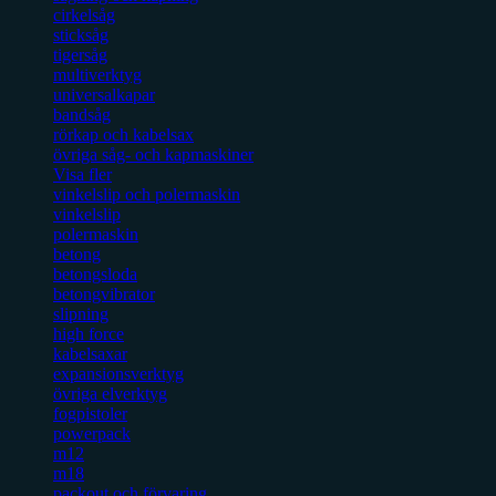
cirkelsåg
sticksåg
tigersåg
multiverktyg
universalkapar
bandsåg
rörkap och kabelsax
övriga såg- och kapmaskiner
Visa fler
vinkelslip och polermaskin
vinkelslip
polermaskin
betong
betongsloda
betongvibrator
slipning
high force
kabelsaxar
expansionsverktyg
övriga elverktyg
fogpistoler
powerpack
m12
m18
packout och förvaring