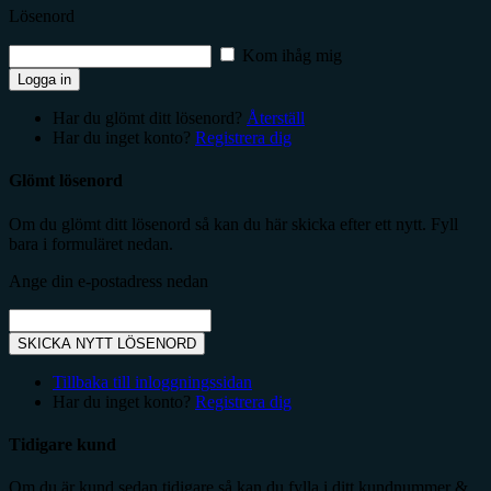
Lösenord
Kom ihåg mig
Logga in
Har du glömt ditt lösenord?
Återställ
Har du inget konto?
Registrera dig
Glömt lösenord
Om du glömt ditt lösenord så kan du här skicka efter ett nytt. Fyll
bara i formuläret nedan.
Ange din e-postadress nedan
SKICKA NYTT LÖSENORD
Tillbaka till inloggningssidan
Har du inget konto?
Registrera dig
Tidigare kund
Om du är kund sedan tidigare så kan du fylla i ditt kundnummer &