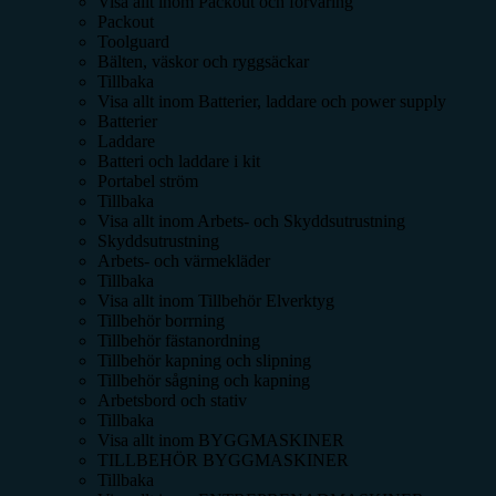
Visa allt inom
Packout och förvaring
Packout
Toolguard
Bälten, väskor och ryggsäckar
Tillbaka
Visa allt inom
Batterier, laddare och power supply
Batterier
Laddare
Batteri och laddare i kit
Portabel ström
Tillbaka
Visa allt inom
Arbets- och Skyddsutrustning
Skyddsutrustning
Arbets- och värmekläder
Tillbaka
Visa allt inom
Tillbehör Elverktyg
Tillbehör borrning
Tillbehör fästanordning
Tillbehör kapning och slipning
Tillbehör sågning och kapning
Arbetsbord och stativ
Tillbaka
Visa allt inom
BYGGMASKINER
TILLBEHÖR BYGGMASKINER
Tillbaka