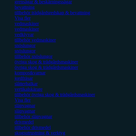
grensågar & beskärningssågar
bevattning
tillbehör trädgårdsredskap & bevattning
Visa fler
vedmaskiner
vedmaskiner
vedklyvar
tillbehör vedmaskiner
snöslungor
snöslungor
tillbehör snöslungor
övriga skog & trädgårdsmaskiner
övriga skog & trädgårdsmaskiner
kompostkvarnar
jordfräsar
slåtterbalkar
vertikalskärare
tillbehör övriga skog & trädgårdsmaskiner
Visa fler
släpvagnar
släpvagnar
tillbehör släpvagnar
drivmedel
tillbehör drivmedel
skogsutrustning & verktyg