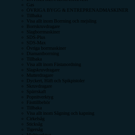
Gas
ÖVRIGA BYGG & ENTREPRENADMASKINER
Tillbaka
Visa allt inom
Borrning och mejsling
Borrskruvdragare
Slagborrmaskiner
SDS-Plus
SDS-Max
Övriga borrmaskiner
Diamantborrning
Tillbaka
Visa allt inom
Fästanordning
Slagskruvdragare
Mutterdragare
Dyckert, Häft och Spikpistoler
Skruvdragare
Spärrskaft
Popnitverktyg
Fästtillbehör
Tillbaka
Visa allt inom
Sågning och kapning
Cirkelsåg
Sticksåg
Tigersåg
Multiverktyg