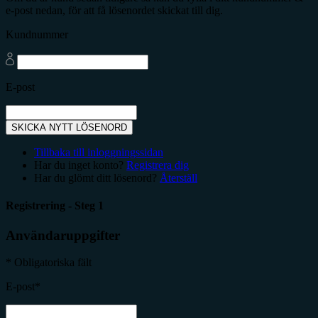
e-post nedan, för att få lösenordet skickat till dig.
Kundnummer
E-post
SKICKA NYTT LÖSENORD
Tillbaka till inloggningssidan
Har du inget konto?
Registrera dig
Har du glömt ditt lösenord?
Återställ
Registrering - Steg 1
Användaruppgifter
* Obligatoriska fält
E-post*