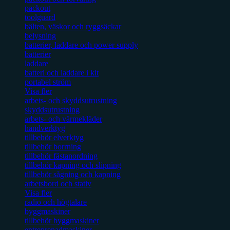
packout
toolguard
bälten, väskor och ryggsäckar
belysning
batterier, laddare och power supply
batterier
laddare
batteri och laddare i kit
portabel ström
Visa fler
arbets- och skyddsutrustning
skyddsutrustning
arbets- och värmekläder
handverktyg
tillbehör elverktyg
tillbehör borrning
tillbehör fästanordning
tillbehör kapning och slipning
tillbehör sågning och kapning
arbetsbord och stativ
Visa fler
radio och högtalare
byggmaskiner
tillbehör byggmaskiner
entreprenadmaskiner