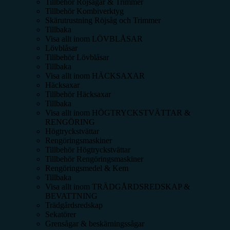
Tillbehör Röjsågar & Trimmer
Tillbehör Kombiverktyg
Skärutrustning Röjsåg och Trimmer
Tillbaka
Visa allt inom
LÖVBLÅSAR
Lövblåsar
Tillbehör Lövblåsar
Tillbaka
Visa allt inom
HÄCKSAXAR
Häcksaxar
Tillbehör Häcksaxar
Tillbaka
Visa allt inom
HÖGTRYCKSTVÄTTAR &
RENGÖRING
Högtryckstvättar
Rengöringsmaskiner
Tillbehör Högtryckstvättar
Tillbehör Rengöringsmaskiner
Rengöringsmedel & Kem
Tillbaka
Visa allt inom
TRÄDGÅRDSREDSKAP &
BEVATTNING
Trädgårdsredskap
Sekatörer
Grensågar & beskärningssågar