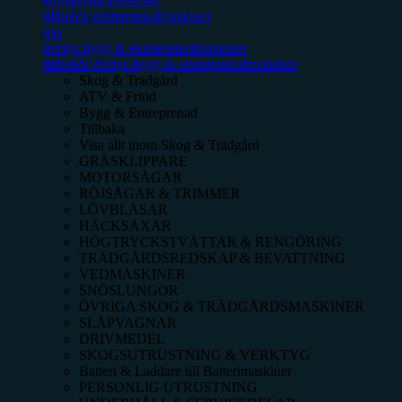
tillbehör entreprenadmaskiner
gas
övriga bygg & entreprenadmaskiner
tillbehör övriga bygg & entreprenadmaskiner
Skog & Trädgård
ATV & Fritid
Bygg & Entreprenad
Tillbaka
Visa allt inom
Skog & Trädgård
GRÄSKLIPPARE
MOTORSÅGAR
RÖJSÅGAR & TRIMMER
LÖVBLÅSAR
HÄCKSAXAR
HÖGTRYCKSTVÄTTAR & RENGÖRING
TRÄDGÅRDSREDSKAP & BEVATTNING
VEDMASKINER
SNÖSLUNGOR
ÖVRIGA SKOG & TRÄDGÅRDSMASKINER
SLÄPVAGNAR
DRIVMEDEL
SKOGSUTRUSTNING & VERKTYG
Batteri & Laddare till Batterimaskiner
PERSONLIG UTRUSTNING