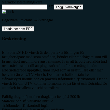
Värmdö: Beställningsvara
ST
Lägg i varukorgen
Lagervara, leverans 2-5 vardagar
Ladda ner som PDF
Beskrivning
En Polaris® HD-vinsch är den perfekta lösningen för
fastighetsägare med stora områden, bönder eller ranchägare som vill
få mer gjort med mindre ansträngning. Från att ta bort nedfällda träd
och sträcka staket till att ploga snö och utföra en mängd andra
arbetsrelaterade uppgifter, finns inget som är kraftfullare eller mer
bekvämt än en UTV-vinsch. Den har en hållbar stålwire,
stålvalsstyrd linrulle och en praktisk trådbunden fjärrkontroll. Denna
vinsch för din UTV kommer förmonterad på fästet och förtrådad för
att enkelt installera vinschkontrollerna.
Pålitlig dragkraft med en dragkapacitet på 4 500 lb
Stålwire och stålvalsstyrd linrulle
Trådbunden fjärrkontroll ingår
Förmonterad och fastsatt på vinschfästet