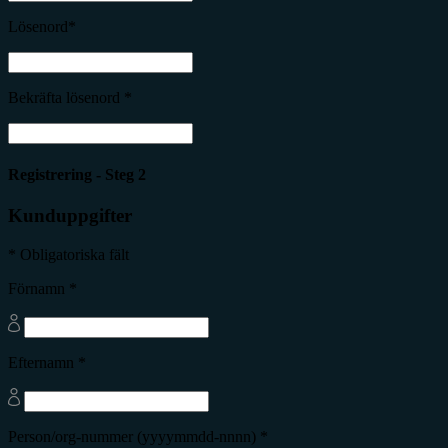
Lösenord*
Bekräfta lösenord *
Registrering - Steg 2
Kunduppgifter
* Obligatoriska fält
Förnamn *
Efternamn *
Person/org-nummer (yyyymmdd-nnnn) *