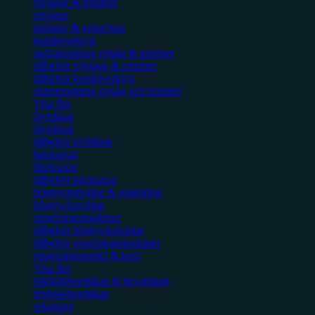
röjsågar & trimmer
röjsågar
trimmer & gräsröjare
kombiverktyg
skärutrustning röjsåg & trimmer
tillbehör röjsågar & trimmer
tillbehör kombiverktyg
skärutrustning röjsåg och trimmer
Visa fler
lövblåsar
lövblåsar
tillbehör lövblåsar
häcksaxar
häcksaxar
tillbehör häcksaxar
högtryckstvättar & rengöring
högtryckstvättar
rengöringsmaskiner
tillbehör högtryckstvättar
tillbehör rengöringsmaskiner
rengöringsmedel & kem
Visa fler
trädgårdsredskap & bevattning
trädgårdsredskap
sekatörer