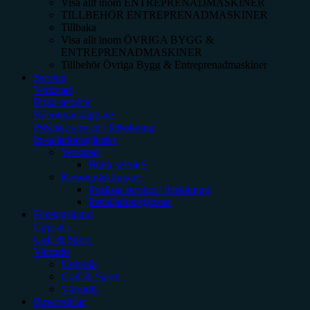
Visa allt inom
ENTREPRENADMASKINER
TILLBEHÖR ENTREPRENADMASKINER
Tillbaka
Visa allt inom
ÖVRIGA BYGG &
ENTREPRENADMASKINER
Tillbehör Övriga Bygg & Entreprenadmaskiner
Service
Verkstad
Boka service
Robotgräsklippare
Prislista service / felsökning
Installationstjänster
Verkstad
Boka service
Robotgräsklippare
Prislista service / felsökning
Installationstjänster
Företagskund
Uppsala
Golf & Sport
Värmdö
Uppsala
Golf & Sport
Värmdö
Reservdelar