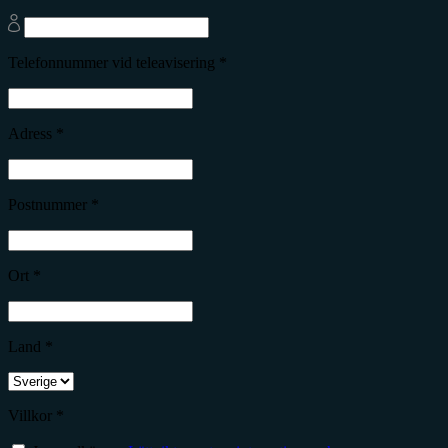
Telefonnummer vid teleavisering *
Adress *
Postnummer *
Ort *
Land *
Villkor *