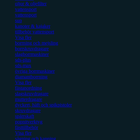
oljor & oljefilter
vattensport
vattensport
sup
kanoter & kajaker
tillbehör vattensport
Visa fler
borrning och mejsling
borrskruvdragare
slagborrmaskiner
sds-plus
sds-max
övriga borrmaskiner
diamantborrning
Visa fler
fästanordning
slagskruvdragare
mutterdragare
dyckert, häft och spikpistoler
skruvdragare
spärrskaft
popnitverktyg
fästtillbehör
Visa fler
sågning och kapning