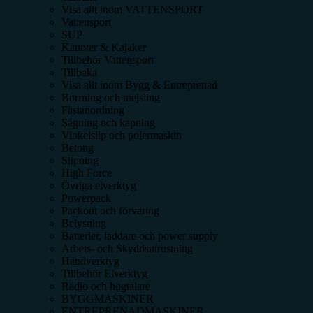
Visa allt inom
VATTENSPORT
Vattensport
SUP
Kanoter & Kajaker
Tillbehör Vattensport
Tillbaka
Visa allt inom
Bygg & Entreprenad
Borrning och mejsling
Fästanordning
Sågning och kapning
Vinkelslip och polermaskin
Betong
Slipning
High Force
Övriga elverktyg
Powerpack
Packout och förvaring
Belysning
Batterier, laddare och power supply
Arbets- och Skyddsutrustning
Handverktyg
Tillbehör Elverktyg
Radio och högtalare
BYGGMASKINER
ENTREPRENADMASKINER