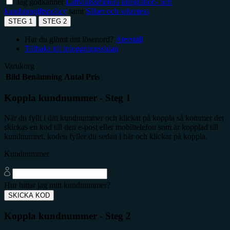
Jag godkänner
Lättviktssmotors integration- och
kunduppgiftspolicy
samt
Säker och sekretess
STEG 1
STEG 2
Har du glömt ditt lösenord?
Återställ
Tillbaka till inloggningssidan
Varukorg
Bild
Benämning
Antal
Pris
Koppla kundnummer - Steg 1
När du fyllt i ditt kundnummer och klickat på koppla så kommer det
skickas en kod till den e-post eller mobiltelefon som är kopplad till
kundnumret, koden fyller du sedan i här och klickar på koppla.
Kundnummer
Hur hittar jag mitt kundnummer?
SKICKA KOD
Koppla kundnummer - Steg 2