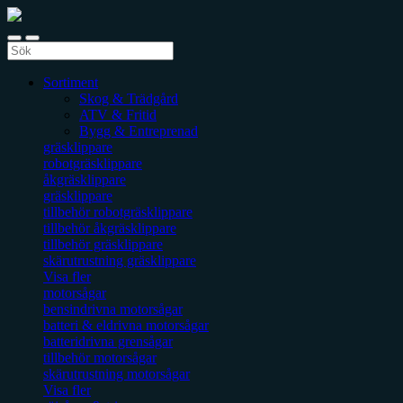
Sortiment
Skog & Trädgård
ATV & Fritid
Bygg & Entreprenad
gräsklippare
robotgräsklippare
åkgräsklippare
gräsklippare
tillbehör robotgräsklippare
tillbehör åkgräsklippare
tillbehör gräsklippare
skärutrustning gräsklippare
Visa fler
motorsågar
bensindrivna motorsågar
batteri & eldrivna motorsågar
batteridrivna grensågar
tillbehör motorsågar
skärutrustning motorsågar
Visa fler