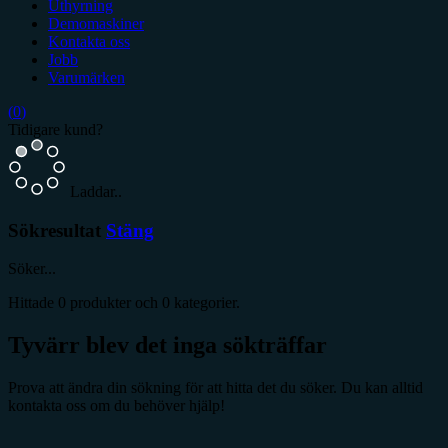
Uthyrning
Demomaskiner
Kontakta oss
Jobb
Varumärken
(
0
)
Tidigare kund?
Laddar..
Sökresultat
Stäng
Söker...
Hittade
0
produkter och
0
kategorier.
Tyvärr blev det inga sökträffar
Prova att ändra din sökning för att hitta det du söker. Du kan alltid
kontakta oss om du behöver hjälp!