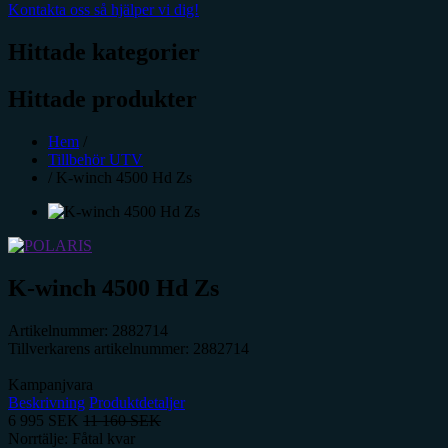
Kontakta oss så hjälper vi dig!
Hittade kategorier
Hittade produkter
Hem
/
Tillbehör UTV
/
K-winch 4500 Hd Zs
K-winch 4500 Hd Zs
Artikelnummer:
2882714
Tillverkarens artikelnummer:
2882714
Kampanjvara
Beskrivning
Produktdetaljer
6 995
SEK
11 160
SEK
Norrtälje: Fåtal kvar