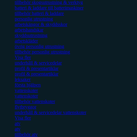
tillbehör skogsutrustning & verktyg
batteri & laddare till batterimaskiner
tillbehör batteri & laddare
personlig utrustning
arbetskängor & skyddsskor
arbetshandskar
skyddsutrustning
arbetskläder
övrig personlig utrustning
tillbehör personlig utrustning
Visa fler
underhåll & servicedelar
profil & presentartiklar
profil & presentartiklar
leksaker
första hjälpen
vattenskoter
vattenskoter
tillbehör vattenskoter
flytbryggor
underhåll & servicedelar vattenskoter
Visa fler
atv
atv
tillbehör atv