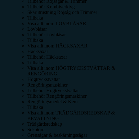
Tillbehör Röjsågar & Trimmer
Tillbehör Kombiverktyg
Skärutrustning Röjsåg och Trimmer
Tillbaka
Visa allt inom
LÖVBLÅSAR
Lövblåsar
Tillbehör Lövblåsar
Tillbaka
Visa allt inom
HÄCKSAXAR
Häcksaxar
Tillbehör Häcksaxar
Tillbaka
Visa allt inom
HÖGTRYCKSTVÄTTAR &
RENGÖRING
Högtryckstvättar
Rengöringsmaskiner
Tillbehör Högtryckstvättar
Tillbehör Rengöringsmaskiner
Rengöringsmedel & Kem
Tillbaka
Visa allt inom
TRÄDGÅRDSREDSKAP &
BEVATTNING
Trädgårdsredskap
Sekatörer
Grensågar & beskärningssågar