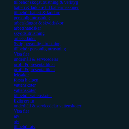
tillbehör skogsutrustning & verktyg
batteri & laddare till batterimaskiner
tillbehör batteri & laddare
personlig utrustning
arbetskängor & skyddsskor
arbetshandskar
skyddsutrustning
arbetskläder
övrig personlig utrustning
tillbehör personlig utrustning
Visa fler
underhåll & servicedelar
profil & presentartiklar
profil & presentartiklar
leksaker
första hjälpen
vattenskoter
vattenskoter
tillbehör vattenskoter
flytbryggor
underhåll & servicedelar vattenskoter
Visa fler
atv
atv
tillbehör atv