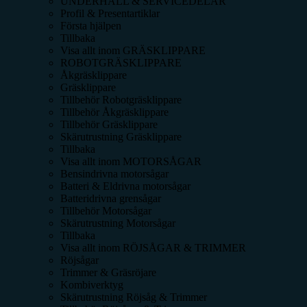
UNDERHÅLL & SERVICEDELAR
Profil & Presentartiklar
Första hjälpen
Tillbaka
Visa allt inom
GRÄSKLIPPARE
ROBOTGRÄSKLIPPARE
Åkgräsklippare
Gräsklippare
Tillbehör Robotgräsklippare
Tillbehör Åkgräsklippare
Tillbehör Gräsklippare
Skärutrustning Gräsklippare
Tillbaka
Visa allt inom
MOTORSÅGAR
Bensindrivna motorsågar
Batteri & Eldrivna motorsågar
Batteridrivna grensågar
Tillbehör Motorsågar
Skärutrustning Motorsågar
Tillbaka
Visa allt inom
RÖJSÅGAR & TRIMMER
Röjsågar
Trimmer & Gräsröjare
Kombiverktyg
Skärutrustning Röjsåg & Trimmer