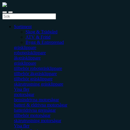
Sortiment
Skog & Trädgård
ATV & Fritid
Bygg & Entreprenad
gräsklippare
robotgräsklippare
åkgräsklippare
gräsklippare
tillbehör robotgräsklippare
tillbehör åkgräsklippare
tillbehör gräsklippare
skärutrustning gräsklippare
Visa fler
motorsågar
bensindrivna motorsågar
batteri & eldrivna motorsågar
batteridrivna grensågar
tillbehör motorsågar
skärutrustning motorsågar
Visa fler