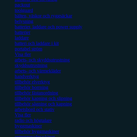
packout
toolguard
bälten, väskor och ryggsäckar
belysning
batterier, laddare och power supply
batterier
laddare
batteri och laddare i kit
portabel ström
Visa fler
arbets- och skyddsutrustning
skyddsutrustning
arbets- och värmekläder
handverktyg
tillbehör elverktyg
tillbehör borrning
tillbehör fästanordning
tillbehör kapning och slipning
tillbehör sågning och kapning
arbetsbord och stativ
Visa fler
radio och högtalare
byggmaskiner
tillbehör byggmaskiner
entreprenadmaskiner