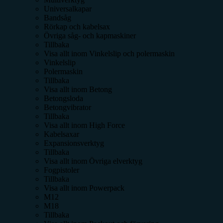
Universalkapar
Bandsåg
Rörkap och kabelsax
Övriga såg- och kapmaskiner
Tillbaka
Visa allt inom
Vinkelslip och polermaskin
Vinkelslip
Polermaskin
Tillbaka
Visa allt inom
Betong
Betongsloda
Betongvibrator
Tillbaka
Visa allt inom
High Force
Kabelsaxar
Expansionsverktyg
Tillbaka
Visa allt inom
Övriga elverktyg
Fogpistoler
Tillbaka
Visa allt inom
Powerpack
M12
M18
Tillbaka