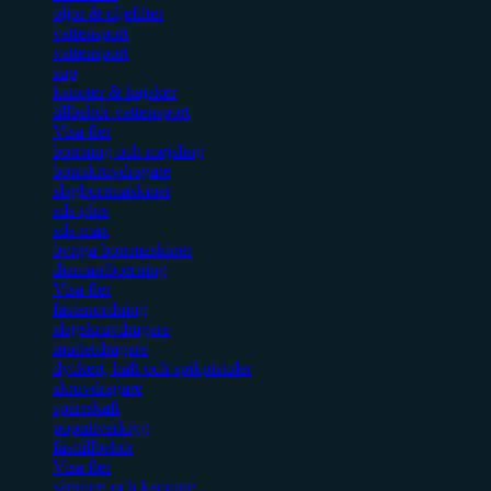
oljor & oljefilter
vattensport
vattensport
sup
kanoter & kajaker
tillbehör vattensport
Visa fler
borrning och mejsling
borrskruvdragare
slagborrmaskiner
sds-plus
sds-max
övriga borrmaskiner
diamantborrning
Visa fler
fästanordning
slagskruvdragare
mutterdragare
dyckert, häft och spikpistoler
skruvdragare
spärrskaft
popnitverktyg
fästtillbehör
Visa fler
sågning och kapning