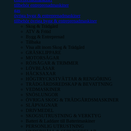
tillbehör entreprenadmaskiner
gas
övriga bygg & entreprenadmaskiner
tillbehör övriga bygg & entreprenadmaskiner
Skog & Trädgård
ATV & Fritid
Bygg & Entreprenad
Tillbaka
Visa allt inom
Skog & Trädgård
GRÄSKLIPPARE
MOTORSÅGAR
RÖJSÅGAR & TRIMMER
LÖVBLÅSAR
HÄCKSAXAR
HÖGTRYCKSTVÄTTAR & RENGÖRING
TRÄDGÅRDSREDSKAP & BEVATTNING
VEDMASKINER
SNÖSLUNGOR
ÖVRIGA SKOG & TRÄDGÅRDSMASKINER
SLÄPVAGNAR
DRIVMEDEL
SKOGSUTRUSTNING & VERKTYG
Batteri & Laddare till Batterimaskiner
PERSONLIG UTRUSTNING