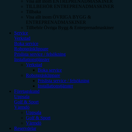
Visa allt inom
ENTREPRENADMASKINER
TILLBEHÖR ENTREPRENADMASKINER
Tillbaka
Visa allt inom
ÖVRIGA BYGG &
ENTREPRENADMASKINER
Tillbehör Övriga Bygg & Entreprenadmaskiner
Service
Verkstad
Boka service
Robotgräsklippare
Prislista service / felsökning
Installationstjänster
Verkstad
Boka service
Robotgräsklippare
Prislista service / felsökning
Installationstjänster
Företagskund
Uppsala
Golf & Sport
Värmdö
Uppsala
Golf & Sport
Värmdö
Reservdelar