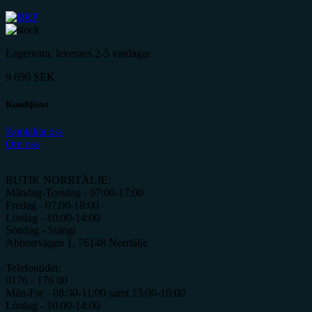
Lagervara, leverans 2-5 vardagar
9 690
SEK
Kundtjänst
Kontakta oss
Om oss
BUTIK NORRTÄLJE:
Måndag-Torsdag - 07:00-17:00
Fredag - 07:00-18:00
Lördag - 10:00-14:00
Söndag - Stängt
Abborrvägen 1, 76148 Norrtälje
Telefontider:
0176 - 176 00
Mån-Fre - 08:30-11:00 samt 13:00-16:00
Lördag - 10:00-14:00