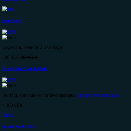
Ipod Inlet
Lagervara, leverans 2-5 vardagar
395
SEK
990
SEK
Pare-brise *windshield
Slutsåld, kontakta oss för leveransstatus,
info@lattviktsmotor.se
4 390
SEK
Outlet
Spark Audio Kit