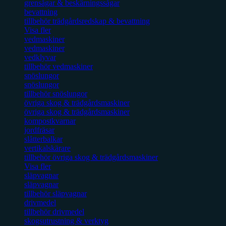
grensågar & beskärningssågar
bevattning
tillbehör trädgårdsredskap & bevattning
Visa fler
vedmaskiner
vedmaskiner
vedklyvar
tillbehör vedmaskiner
snöslungor
snöslungor
tillbehör snöslungor
övriga skog & trädgårdsmaskiner
övriga skog & trädgårdsmaskiner
kompostkvarnar
jordfräsar
slåtterbalkar
vertikalskärare
tillbehör övriga skog & trädgårdsmaskiner
Visa fler
släpvagnar
släpvagnar
tillbehör släpvagnar
drivmedel
tillbehör drivmedel
skogsutrustning & verktyg