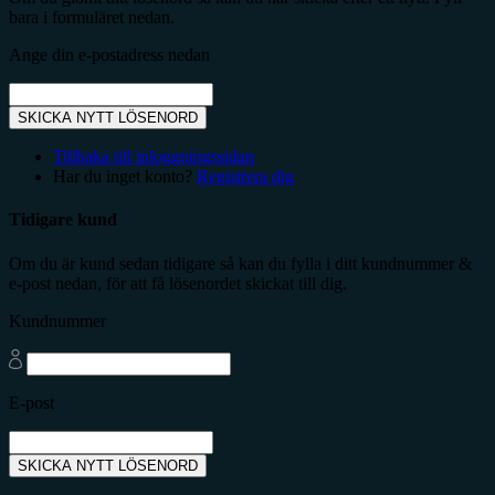
bara i formuläret nedan.
Ange din e-postadress nedan
SKICKA NYTT LÖSENORD
Tillbaka till inloggningssidan
Har du inget konto?
Registrera dig
Tidigare kund
Om du är kund sedan tidigare så kan du fylla i ditt kundnummer &
e-post nedan, för att få lösenordet skickat till dig.
Kundnummer
E-post
SKICKA NYTT LÖSENORD