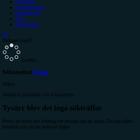
Uthyrning
Demomaskiner
Kontakta oss
Jobb
Varumärken
(
0
)
Tidigare kund?
Laddar..
Sökresultat
Stäng
Söker...
Hittade
0
produkter och
0
kategorier.
Tyvärr blev det inga sökträffar
Prova att ändra din sökning för att hitta det du söker. Du kan alltid
kontakta oss om du behöver hjälp!