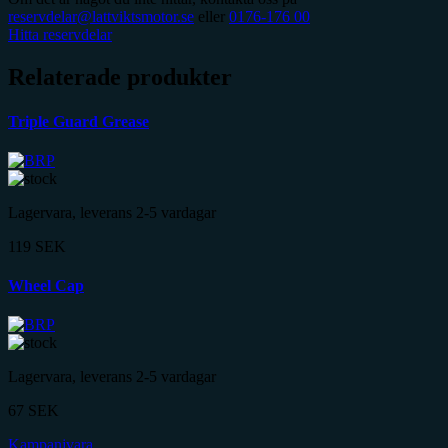
reservdelar@lattviktsmotor.se
eller
0176-176 00
Hitta reservdelar
Relaterade produkter
Triple Guard Grease
Lagervara, leverans 2-5 vardagar
119
SEK
Wheel Cap
Lagervara, leverans 2-5 vardagar
67
SEK
Kampanjvara