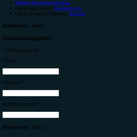
Tillbaka till inloggningssidan
Har du inget konto?
Registrera dig
Har du glömt ditt lösenord?
Återställ
Registrering - Steg 1
Användaruppgifter
* Obligatoriska fält
E-post*
Lösenord*
Bekräfta lösenord *
Registrering - Steg 2