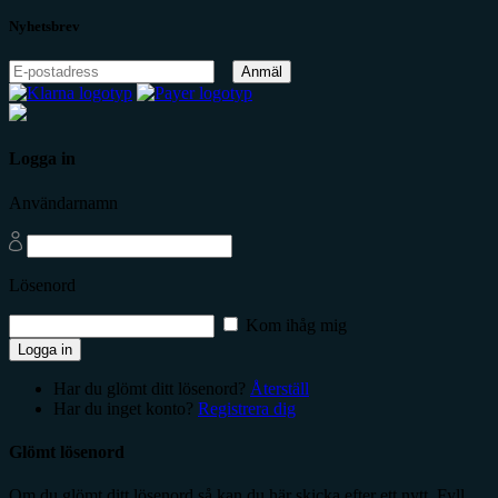
Nyhetsbrev
Anmäl
Logga in
Användarnamn
Lösenord
Kom ihåg mig
Logga in
Har du glömt ditt lösenord?
Återställ
Har du inget konto?
Registrera dig
Glömt lösenord
Om du glömt ditt lösenord så kan du här skicka efter ett nytt. Fyll