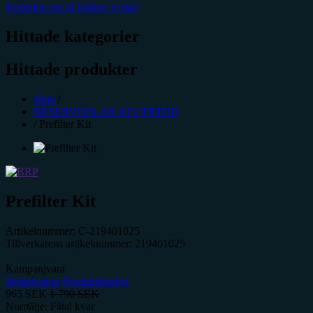
Kontakta oss så hjälper vi dig!
Hittade kategorier
Hittade produkter
Hem
/
RESERVDELAR ATV/FRITID
/
Prefilter Kit
Prefilter Kit
Artikelnummer:
C-219401025
Tillverkarens artikelnummer:
219401025
Kampanjvara
Beskrivning
Produktdetaljer
965
SEK
1 790
SEK
Norrtälje: Fåtal kvar