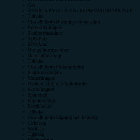
Gas
ÖVRIGA BYGG & ENTREPRENADMASKINER
Tillbaka
Visa allt inom
Borrning och mejsling
Borrskruvdragare
Slagborrmaskiner
SDS-Plus
SDS-Max
Övriga borrmaskiner
Diamantborrning
Tillbaka
Visa allt inom
Fästanordning
Slagskruvdragare
Mutterdragare
Dyckert, Häft och Spikpistoler
Skruvdragare
Spärrskaft
Popnitverktyg
Fästtillbehör
Tillbaka
Visa allt inom
Sågning och kapning
Cirkelsåg
Sticksåg
Tigersåg
Multiverktyg