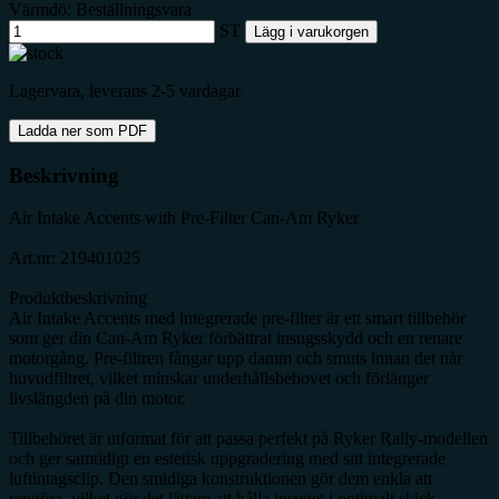
Värmdö: Beställningsvara
ST
Lägg i varukorgen
Lagervara, leverans 2-5 vardagar
Ladda ner som PDF
Beskrivning
Air Intake Accents with Pre-Filter Can-Am Ryker
Art.nr: 219401025
Produktbeskrivning
Air Intake Accents med integrerade pre-filter är ett smart tillbehör
som ger din Can-Am Ryker förbättrat insugsskydd och en renare
motorgång. Pre-filtren fångar upp damm och smuts innan det når
huvudfiltret, vilket minskar underhållsbehovet och förlänger
livslängden på din motor.
Tillbehöret är utformat för att passa perfekt på Ryker Rally-modellen
och ger samtidigt en estetisk uppgradering med sitt integrerade
luftintagsclip. Den smidiga konstruktionen gör dem enkla att
rengöra, vilket gör det lättare att hålla insuget i optimalt skick.