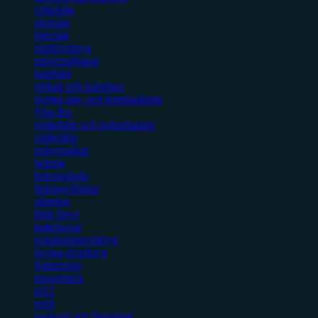
cirkelsåg
sticksåg
tigersåg
multiverktyg
universalkapar
bandsåg
rörkap och kabelsax
övriga såg- och kapmaskiner
Visa fler
vinkelslip och polermaskin
vinkelslip
polermaskin
betong
betongsloda
betongvibrator
slipning
high force
kabelsaxar
expansionsverktyg
övriga elverktyg
fogpistoler
powerpack
m12
m18
packout och förvaring