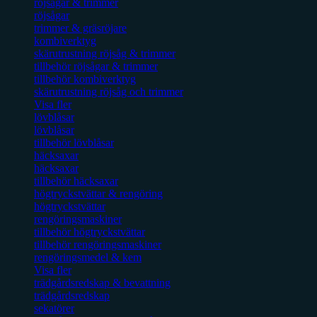
röjsågar & trimmer
röjsågar
trimmer & gräsröjare
kombiverktyg
skärutrustning röjsåg & trimmer
tillbehör röjsågar & trimmer
tillbehör kombiverktyg
skärutrustning röjsåg och trimmer
Visa fler
lövblåsar
lövblåsar
tillbehör lövblåsar
häcksaxar
häcksaxar
tillbehör häcksaxar
högtryckstvättar & rengöring
högtryckstvättar
rengöringsmaskiner
tillbehör högtryckstvättar
tillbehör rengöringsmaskiner
rengöringsmedel & kem
Visa fler
trädgårdsredskap & bevattning
trädgårdsredskap
sekatörer