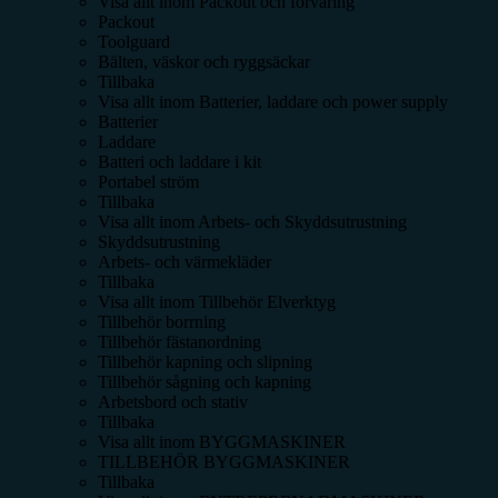
Visa allt inom
Packout och förvaring
Packout
Toolguard
Bälten, väskor och ryggsäckar
Tillbaka
Visa allt inom
Batterier, laddare och power supply
Batterier
Laddare
Batteri och laddare i kit
Portabel ström
Tillbaka
Visa allt inom
Arbets- och Skyddsutrustning
Skyddsutrustning
Arbets- och värmekläder
Tillbaka
Visa allt inom
Tillbehör Elverktyg
Tillbehör borrning
Tillbehör fästanordning
Tillbehör kapning och slipning
Tillbehör sågning och kapning
Arbetsbord och stativ
Tillbaka
Visa allt inom
BYGGMASKINER
TILLBEHÖR BYGGMASKINER
Tillbaka