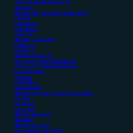
grensågar & beskärningssågar
bevattning
tillbehör trädgårdsredskap & bevattning
Visa fler
vedmaskiner
vedmaskiner
vedklyvar
tillbehör vedmaskiner
snöslungor
snöslungor
tillbehör snöslungor
övriga skog & trädgårdsmaskiner
övriga skog & trädgårdsmaskiner
kompostkvarnar
jordfräsar
slåtterbalkar
vertikalskärare
tillbehör övriga skog & trädgårdsmaskiner
Visa fler
släpvagnar
släpvagnar
tillbehör släpvagnar
drivmedel
tillbehör drivmedel
skogsutrustning & verktyg