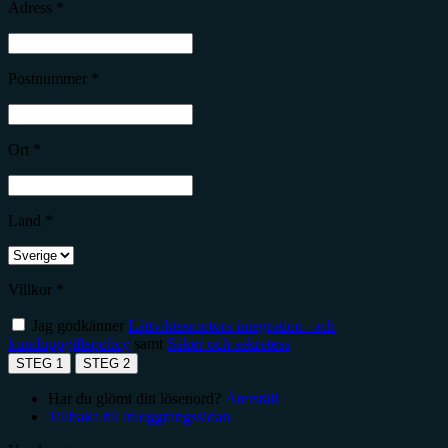
Adress *
Postnummer *
Ort *
Land *
Villkor *
Jag godkänner
Lättviktssmotors integration- och
kunduppgiftspolicy
samt
Säker och sekretess
STEG 1
STEG 2
Har du glömt ditt lösenord?
Återställ
Tillbaka till inloggningssidan