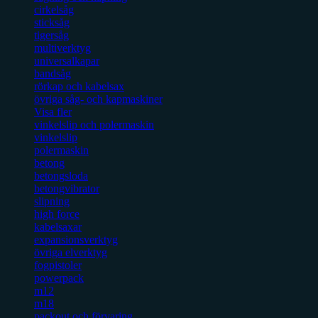
cirkelsåg
sticksåg
tigersåg
multiverktyg
universalkapar
bandsåg
rörkap och kabelsax
övriga såg- och kapmaskiner
Visa fler
vinkelslip och polermaskin
vinkelslip
polermaskin
betong
betongsloda
betongvibrator
slipning
high force
kabelsaxar
expansionsverktyg
övriga elverktyg
fogpistoler
powerpack
m12
m18
packout och förvaring