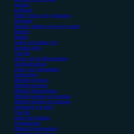
packout
toolguard
bälten, väskor och ryggsäckar
belysning
batterier, laddare och power supply
batterier
laddare
batteri och laddare i kit
portabel ström
Visa fler
arbets- och skyddsutrustning
skyddsutrustning
arbets- och värmekläder
handverktyg
tillbehör elverktyg
tillbehör borrning
tillbehör fästanordning
tillbehör kapning och slipning
tillbehör sågning och kapning
arbetsbord och stativ
Visa fler
radio och högtalare
byggmaskiner
tillbehör byggmaskiner
entreprenadmaskiner