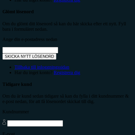
Glömt lösenord
Om du glömt ditt lösenord så kan du här skicka efter ett nytt. Fyll
bara i formuläret nedan.
Ange din e-postadress nedan
SKICKA NYTT LÖSENORD
Tillbaka till inloggningssidan
Har du inget konto?
Registrera dig
Tidigare kund
Om du är kund sedan tidigare så kan du fylla i ditt kundnummer &
e-post nedan, för att få lösenordet skickat till dig.
Kundnummer
E-post