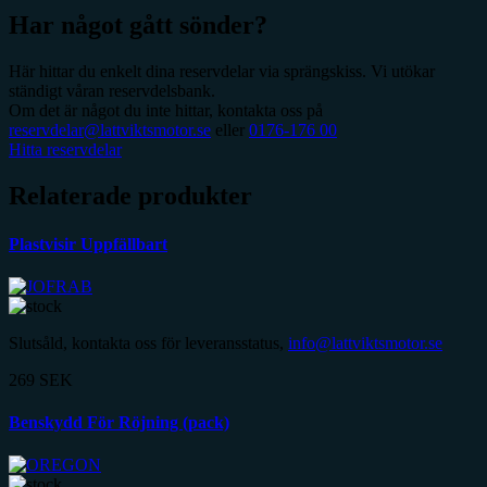
Har något gått sönder?
Här hittar du enkelt dina reservdelar via sprängskiss. Vi utökar
ständigt våran reservdelsbank.
Om det är något du inte hittar, kontakta oss på
reservdelar@lattviktsmotor.se
eller
0176-176 00
Hitta reservdelar
Relaterade produkter
Plastvisir Uppfällbart
Slutsåld, kontakta oss för leveransstatus,
info@lattviktsmotor.se
269
SEK
Benskydd För Röjning (pack)