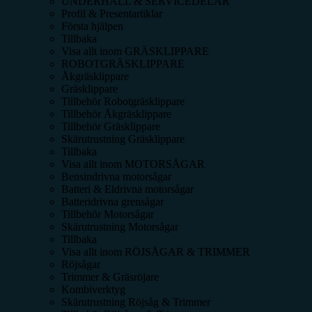
UNDERHÅLL & SERVICEDELAR
Profil & Presentartiklar
Första hjälpen
Tillbaka
Visa allt inom
GRÄSKLIPPARE
ROBOTGRÄSKLIPPARE
Åkgräsklippare
Gräsklippare
Tillbehör Robotgräsklippare
Tillbehör Åkgräsklippare
Tillbehör Gräsklippare
Skärutrustning Gräsklippare
Tillbaka
Visa allt inom
MOTORSÅGAR
Bensindrivna motorsågar
Batteri & Eldrivna motorsågar
Batteridrivna grensågar
Tillbehör Motorsågar
Skärutrustning Motorsågar
Tillbaka
Visa allt inom
RÖJSÅGAR & TRIMMER
Röjsågar
Trimmer & Gräsröjare
Kombiverktyg
Skärutrustning Röjsåg & Trimmer