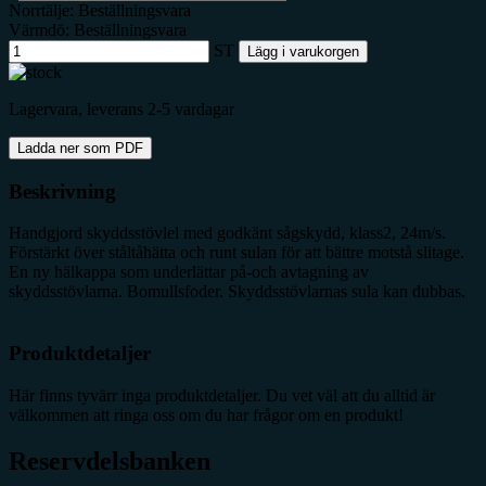
Norrtälje: Beställningsvara
Värmdö: Beställningsvara
ST
Lägg i varukorgen
Lagervara, leverans 2-5 vardagar
Ladda ner som PDF
Beskrivning
Handgjord skyddsstövlel med godkänt sågskydd, klass2, 24m/s.
Förstärkt över ståltåhätta och runt sulan för att bättre motstå slitage.
En ny hälkappa som underlättar på-och avtagning av
skyddsstövlarna. Bomullsfoder. Skyddsstövlarnas sula kan dubbas.
Produktdetaljer
Här finns tyvärr inga produktdetaljer. Du vet väl att du alltid är
välkommen att ringa oss om du har frågor om en produkt!
Reservdelsbanken