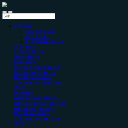
Sortiment
Skog & Trädgård
ATV & Fritid
Bygg & Entreprenad
gräsklippare
robotgräsklippare
åkgräsklippare
gräsklippare
tillbehör robotgräsklippare
tillbehör åkgräsklippare
tillbehör gräsklippare
skärutrustning gräsklippare
Visa fler
motorsågar
bensindrivna motorsågar
batteri & eldrivna motorsågar
batteridrivna grensågar
tillbehör motorsågar
skärutrustning motorsågar
Visa fler