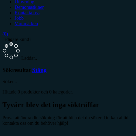
Uthyrning
Demomaskiner
Kontakta oss
Jobb
Varumärken
(
0
)
Tidigare kund?
Laddar..
Sökresultat
Stäng
Söker...
Hittade
0
produkter och
0
kategorier.
Tyvärr blev det inga sökträffar
Prova att ändra din sökning för att hitta det du söker. Du kan alltid
kontakta oss om du behöver hjälp!