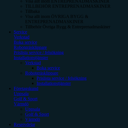
Visa allt inom
ENTREPRENADMASKINER
TILLBEHÖR ENTREPRENADMASKINER
Tillbaka
Visa allt inom
ÖVRIGA BYGG &
ENTREPRENADMASKINER
Tillbehör Övriga Bygg & Entreprenadmaskiner
Service
Verkstad
Boka service
Robotgräsklippare
Prislista service / felsökning
Installationstjänster
Verkstad
Boka service
Robotgräsklippare
Prislista service / felsökning
Installationstjänster
Företagskund
Uppsala
Golf & Sport
Värmdö
Uppsala
Golf & Sport
Värmdö
Reservdelar