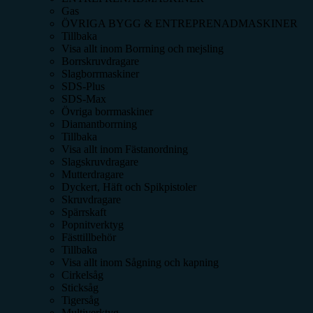
Gas
ÖVRIGA BYGG & ENTREPRENADMASKINER
Tillbaka
Visa allt inom
Borrning och mejsling
Borrskruvdragare
Slagborrmaskiner
SDS-Plus
SDS-Max
Övriga borrmaskiner
Diamantborrning
Tillbaka
Visa allt inom
Fästanordning
Slagskruvdragare
Mutterdragare
Dyckert, Häft och Spikpistoler
Skruvdragare
Spärrskaft
Popnitverktyg
Fästtillbehör
Tillbaka
Visa allt inom
Sågning och kapning
Cirkelsåg
Sticksåg
Tigersåg
Multiverktyg