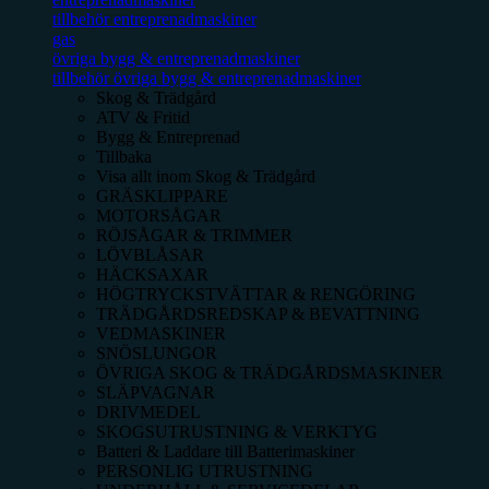
tillbehör entreprenadmaskiner
gas
övriga bygg & entreprenadmaskiner
tillbehör övriga bygg & entreprenadmaskiner
Skog & Trädgård
ATV & Fritid
Bygg & Entreprenad
Tillbaka
Visa allt inom
Skog & Trädgård
GRÄSKLIPPARE
MOTORSÅGAR
RÖJSÅGAR & TRIMMER
LÖVBLÅSAR
HÄCKSAXAR
HÖGTRYCKSTVÄTTAR & RENGÖRING
TRÄDGÅRDSREDSKAP & BEVATTNING
VEDMASKINER
SNÖSLUNGOR
ÖVRIGA SKOG & TRÄDGÅRDSMASKINER
SLÄPVAGNAR
DRIVMEDEL
SKOGSUTRUSTNING & VERKTYG
Batteri & Laddare till Batterimaskiner
PERSONLIG UTRUSTNING