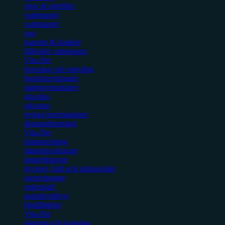
oljor & oljefilter
vattensport
vattensport
sup
kanoter & kajaker
tillbehör vattensport
Visa fler
borrning och mejsling
borrskruvdragare
slagborrmaskiner
sds-plus
sds-max
övriga borrmaskiner
diamantborrning
Visa fler
fästanordning
slagskruvdragare
mutterdragare
dyckert, häft och spikpistoler
skruvdragare
spärrskaft
popnitverktyg
fästtillbehör
Visa fler
sågning och kapning