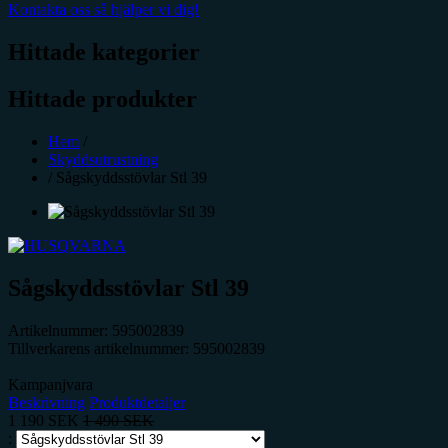
Kontakta oss så hjälper vi dig!
Hittade kategorier
Hittade produkter
Hem
/
Skyddsutrustning
/
Sågskyddsstövlar Stl 39
Sågskyddsstövlar Stl 39
Artikelnummer:
595002839
Tillverkarens artikelnummer:
595002839
Kampanjvara
Beskrivning
Produktdetaljer
1 190
SEK
1 490
SEK
: