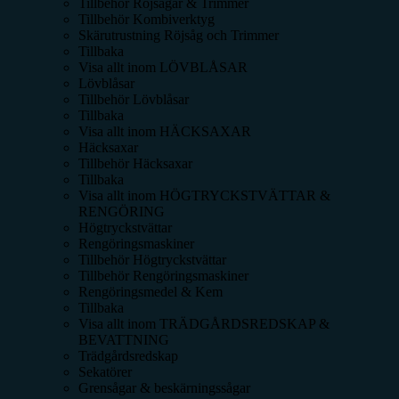
Tillbehör Röjsågar & Trimmer
Tillbehör Kombiverktyg
Skärutrustning Röjsåg och Trimmer
Tillbaka
Visa allt inom
LÖVBLÅSAR
Lövblåsar
Tillbehör Lövblåsar
Tillbaka
Visa allt inom
HÄCKSAXAR
Häcksaxar
Tillbehör Häcksaxar
Tillbaka
Visa allt inom
HÖGTRYCKSTVÄTTAR &
RENGÖRING
Högtryckstvättar
Rengöringsmaskiner
Tillbehör Högtryckstvättar
Tillbehör Rengöringsmaskiner
Rengöringsmedel & Kem
Tillbaka
Visa allt inom
TRÄDGÅRDSREDSKAP &
BEVATTNING
Trädgårdsredskap
Sekatörer
Grensågar & beskärningssågar