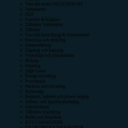
Visa allt inom
VATTENSPORT
Vattensport
SUP
Kanoter & Kajaker
Tillbehör Vattensport
Tillbaka
Visa allt inom
Bygg & Entreprenad
Borrning och mejsling
Fästanordning
Sågning och kapning
Vinkelslip och polermaskin
Betong
Slipning
High Force
Övriga elverktyg
Powerpack
Packout och förvaring
Belysning
Batterier, laddare och power supply
Arbets- och Skyddsutrustning
Handverktyg
Tillbehör Elverktyg
Radio och högtalare
BYGGMASKINER
ENTREPRENADMASKINER