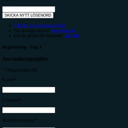
SKICKA NYTT LÖSENORD
Tillbaka till inloggningssidan
Har du inget konto?
Registrera dig
Har du glömt ditt lösenord?
Återställ
Registrering - Steg 1
Användaruppgifter
* Obligatoriska fält
E-post*
Lösenord*
Bekräfta lösenord *