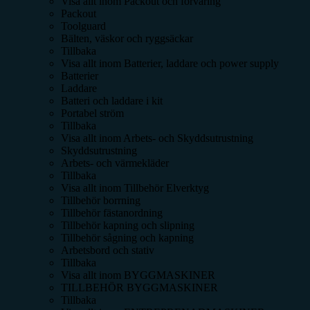
Visa allt inom
Packout och förvaring
Packout
Toolguard
Bälten, väskor och ryggsäckar
Tillbaka
Visa allt inom
Batterier, laddare och power supply
Batterier
Laddare
Batteri och laddare i kit
Portabel ström
Tillbaka
Visa allt inom
Arbets- och Skyddsutrustning
Skyddsutrustning
Arbets- och värmekläder
Tillbaka
Visa allt inom
Tillbehör Elverktyg
Tillbehör borrning
Tillbehör fästanordning
Tillbehör kapning och slipning
Tillbehör sågning och kapning
Arbetsbord och stativ
Tillbaka
Visa allt inom
BYGGMASKINER
TILLBEHÖR BYGGMASKINER
Tillbaka