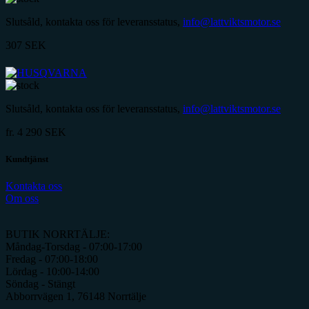
Slutsåld, kontakta oss för leveransstatus,
info@lattviktsmotor.se
307
SEK
Slutsåld, kontakta oss för leveransstatus,
info@lattviktsmotor.se
fr.
4 290
SEK
Kundtjänst
Kontakta oss
Om oss
BUTIK NORRTÄLJE:
Måndag-Torsdag - 07:00-17:00
Fredag - 07:00-18:00
Lördag - 10:00-14:00
Söndag - Stängt
Abborrvägen 1, 76148 Norrtälje