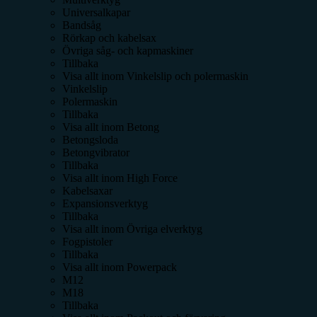
Universalkapar
Bandsåg
Rörkap och kabelsax
Övriga såg- och kapmaskiner
Tillbaka
Visa allt inom
Vinkelslip och polermaskin
Vinkelslip
Polermaskin
Tillbaka
Visa allt inom
Betong
Betongsloda
Betongvibrator
Tillbaka
Visa allt inom
High Force
Kabelsaxar
Expansionsverktyg
Tillbaka
Visa allt inom
Övriga elverktyg
Fogpistoler
Tillbaka
Visa allt inom
Powerpack
M12
M18
Tillbaka