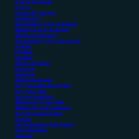
röjsågar & trimmer
röjsågar
trimmer & gräsröjare
kombiverktyg
skärutrustning röjsåg & trimmer
tillbehör röjsågar & trimmer
tillbehör kombiverktyg
skärutrustning röjsåg och trimmer
Visa fler
lövblåsar
lövblåsar
tillbehör lövblåsar
häcksaxar
häcksaxar
tillbehör häcksaxar
högtryckstvättar & rengöring
högtryckstvättar
rengöringsmaskiner
tillbehör högtryckstvättar
tillbehör rengöringsmaskiner
rengöringsmedel & kem
Visa fler
trädgårdsredskap & bevattning
trädgårdsredskap
sekatörer