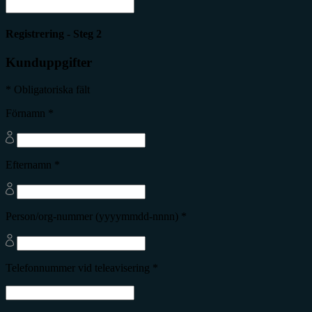
Registrering - Steg 2
Kunduppgifter
* Obligatoriska fält
Förnamn *
Efternamn *
Person/org-nummer (yyyymmdd-nnnn) *
Telefonnummer vid teleavisering *