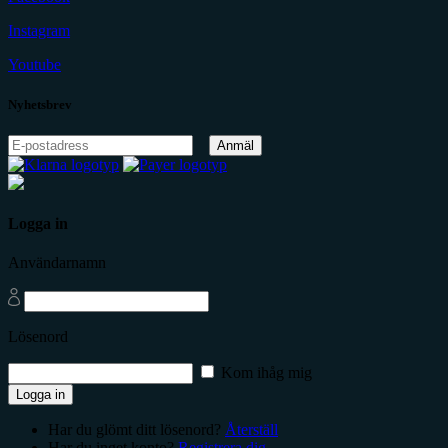
Instagram
Youtube
Nyhetsbrev
Anmäl
Logga in
Användarnamn
Lösenord
Kom ihåg mig
Logga in
Har du glömt ditt lösenord?
Återställ
Har du inget konto?
Registrera dig