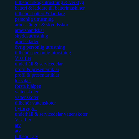
tillbehör skogsutrustning & verktyg
batteri & laddare till batterimaskiner
tillbehör batteri & laddare
personlig utrustning
arbetskängor & skyddsskor
arbetshandskar
skyddsutrustning
arbetskläder
övrig personlig utrustning
tillbehör personlig utrustning
Visa fler
underhåll & servicedelar
profil & presentartiklar
profil & presentartiklar
leksaker
första hjälpen
vattenskoter
vattenskoter
tillbehör vattenskoter
flytbryggor
underhåll & servicedelar vattenskoter
Visa fler
atv
atv
tillbehör atv