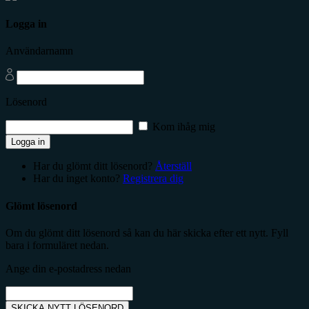
Logga in
Användarnamn
Lösenord
Kom ihåg mig
Logga in
Har du glömt ditt lösenord?
Återställ
Har du inget konto?
Registrera dig
Glömt lösenord
Om du glömt ditt lösenord så kan du här skicka efter ett nytt. Fyll
bara i formuläret nedan.
Ange din e-postadress nedan
SKICKA NYTT LÖSENORD