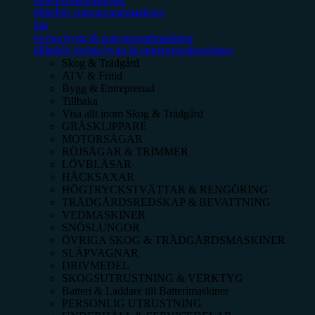
tillbehör entreprenadmaskiner
gas
övriga bygg & entreprenadmaskiner
tillbehör övriga bygg & entreprenadmaskiner
Skog & Trädgård
ATV & Fritid
Bygg & Entreprenad
Tillbaka
Visa allt inom
Skog & Trädgård
GRÄSKLIPPARE
MOTORSÅGAR
RÖJSÅGAR & TRIMMER
LÖVBLÅSAR
HÄCKSAXAR
HÖGTRYCKSTVÄTTAR & RENGÖRING
TRÄDGÅRDSREDSKAP & BEVATTNING
VEDMASKINER
SNÖSLUNGOR
ÖVRIGA SKOG & TRÄDGÅRDSMASKINER
SLÄPVAGNAR
DRIVMEDEL
SKOGSUTRUSTNING & VERKTYG
Batteri & Laddare till Batterimaskiner
PERSONLIG UTRUSTNING