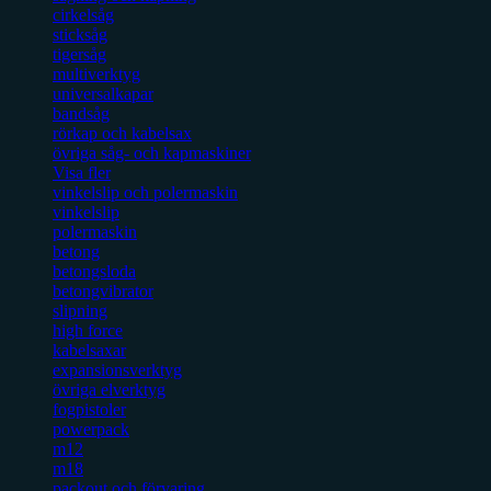
cirkelsåg
sticksåg
tigersåg
multiverktyg
universalkapar
bandsåg
rörkap och kabelsax
övriga såg- och kapmaskiner
Visa fler
vinkelslip och polermaskin
vinkelslip
polermaskin
betong
betongsloda
betongvibrator
slipning
high force
kabelsaxar
expansionsverktyg
övriga elverktyg
fogpistoler
powerpack
m12
m18
packout och förvaring