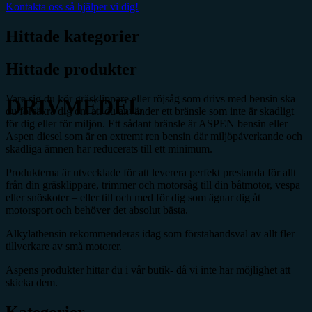
Kontakta oss så hjälper vi dig!
Hittade kategorier
Hittade produkter
Vare sig du kör gräsklippare eller röjsåg som drivs med bensin ska
DRIVMEDEL
du försäkra dig om att du använder ett bränsle som inte är skadligt
för dig eller för miljön. Ett sådant bränsle är ASPEN bensin eller
Aspen diesel som är en extremt ren bensin där miljöpåverkande och
skadliga ämnen har reducerats till ett minimum.
Produkterna är utvecklade för att leverera perfekt prestanda för allt
från din gräsklippare, trimmer och motorsåg till din båtmotor, vespa
eller snöskoter – eller till och med för dig som ägnar dig åt
motorsport och behöver det absolut bästa.
Alkylatbensin rekommenderas idag som förstahandsval av allt fler
tillverkare av små motorer.
Aspens produkter hittar du i vår butik- då vi inte har möjlighet att
skicka dem.
Kategorier