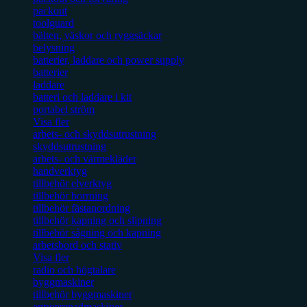
packout
toolguard
bälten, väskor och ryggsäckar
belysning
batterier, laddare och power supply
batterier
laddare
batteri och laddare i kit
portabel ström
Visa fler
arbets- och skyddsutrustning
skyddsutrustning
arbets- och värmekläder
handverktyg
tillbehör elverktyg
tillbehör borrning
tillbehör fästanordning
tillbehör kapning och slipning
tillbehör sågning och kapning
arbetsbord och stativ
Visa fler
radio och högtalare
byggmaskiner
tillbehör byggmaskiner
entreprenadmaskiner