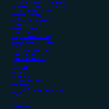
tillbehör skogsutrustning & verktyg
batteri & laddare till batterimaskiner
tillbehör batteri & laddare
personlig utrustning
arbetskängor & skyddsskor
arbetshandskar
skyddsutrustning
arbetskläder
övrig personlig utrustning
tillbehör personlig utrustning
Visa fler
underhåll & servicedelar
profil & presentartiklar
profil & presentartiklar
leksaker
första hjälpen
vattenskoter
vattenskoter
tillbehör vattenskoter
flytbryggor
underhåll & servicedelar vattenskoter
Visa fler
atv
atv
tillbehör atv