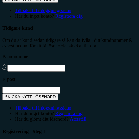
Tillbaka till inloggningssidan
Har du inget konto?
Registrera dig
Tidigare kund
Om du är kund sedan tidigare så kan du fylla i ditt kundnummer &
e-post nedan, för att få lösenordet skickat till dig.
Kundnummer
E-post
SKICKA NYTT LÖSENORD
Tillbaka till inloggningssidan
Har du inget konto?
Registrera dig
Har du glömt ditt lösenord?
Återställ
Registrering - Steg 1