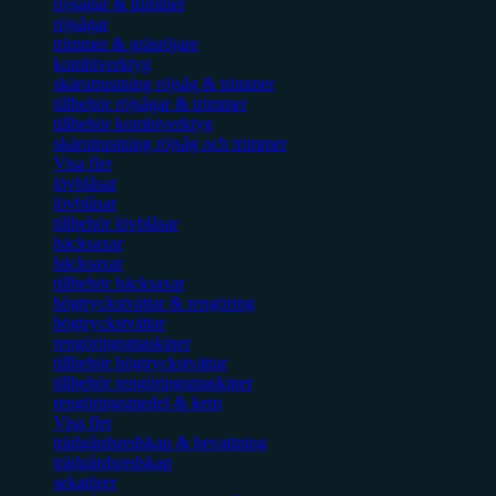
röjsågar & trimmer
röjsågar
trimmer & gräsröjare
kombiverktyg
skärutrustning röjsåg & trimmer
tillbehör röjsågar & trimmer
tillbehör kombiverktyg
skärutrustning röjsåg och trimmer
Visa fler
lövblåsar
lövblåsar
tillbehör lövblåsar
häcksaxar
häcksaxar
tillbehör häcksaxar
högtryckstvättar & rengöring
högtryckstvättar
rengöringsmaskiner
tillbehör högtryckstvättar
tillbehör rengöringsmaskiner
rengöringsmedel & kem
Visa fler
trädgårdsredskap & bevattning
trädgårdsredskap
sekatörer