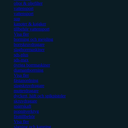
oljor & oljefilter
vattensport
vattensport
sup
kanoter & kajaker
tillbehör vattensport
Visa fler
borrning och mejsling
borrskruvdragare
slagborrmaskiner
sds-plus
sds-max
övriga borrmaskiner
diamantborrning
Visa fler
fästanordning
slagskruvdragare
mutterdragare
dyckert, häft och spikpistoler
skruvdragare
spärrskaft
popnitverktyg
fästtillbehör
Visa fler
sågning och kapning