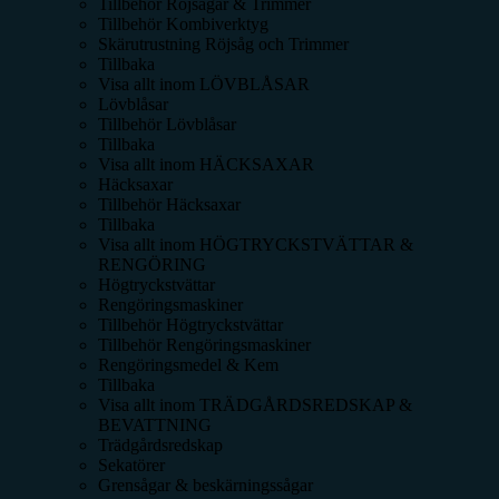
Tillbehör Röjsågar & Trimmer
Tillbehör Kombiverktyg
Skärutrustning Röjsåg och Trimmer
Tillbaka
Visa allt inom
LÖVBLÅSAR
Lövblåsar
Tillbehör Lövblåsar
Tillbaka
Visa allt inom
HÄCKSAXAR
Häcksaxar
Tillbehör Häcksaxar
Tillbaka
Visa allt inom
HÖGTRYCKSTVÄTTAR &
RENGÖRING
Högtryckstvättar
Rengöringsmaskiner
Tillbehör Högtryckstvättar
Tillbehör Rengöringsmaskiner
Rengöringsmedel & Kem
Tillbaka
Visa allt inom
TRÄDGÅRDSREDSKAP &
BEVATTNING
Trädgårdsredskap
Sekatörer
Grensågar & beskärningssågar