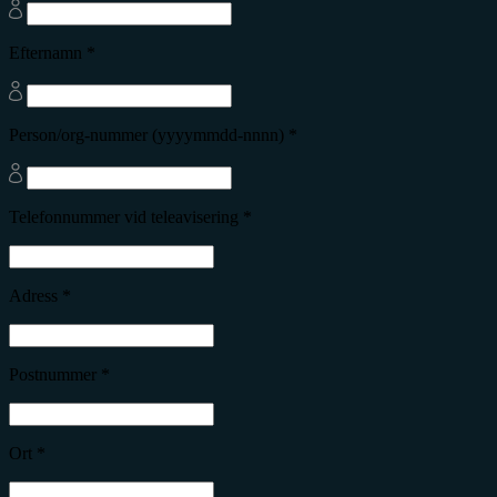
Efternamn *
Person/org-nummer (yyyymmdd-nnnn) *
Telefonnummer vid teleavisering *
Adress *
Postnummer *
Ort *