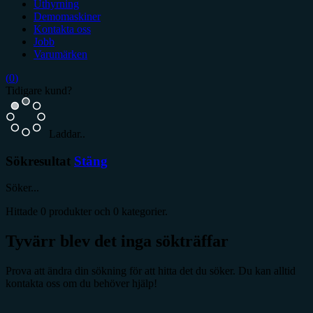
Uthyrning
Demomaskiner
Kontakta oss
Jobb
Varumärken
(
0
)
Tidigare kund?
Laddar..
Sökresultat
Stäng
Söker...
Hittade
0
produkter och
0
kategorier.
Tyvärr blev det inga sökträffar
Prova att ändra din sökning för att hitta det du söker. Du kan alltid
kontakta oss om du behöver hjälp!