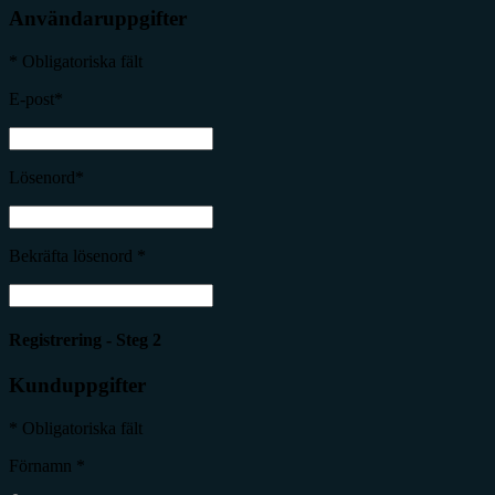
Användaruppgifter
* Obligatoriska fält
E-post*
Lösenord*
Bekräfta lösenord *
Registrering - Steg 2
Kunduppgifter
* Obligatoriska fält
Förnamn *