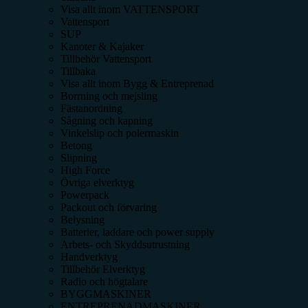
Visa allt inom
VATTENSPORT
Vattensport
SUP
Kanoter & Kajaker
Tillbehör Vattensport
Tillbaka
Visa allt inom
Bygg & Entreprenad
Borrning och mejsling
Fästanordning
Sågning och kapning
Vinkelslip och polermaskin
Betong
Slipning
High Force
Övriga elverktyg
Powerpack
Packout och förvaring
Belysning
Batterier, laddare och power supply
Arbets- och Skyddsutrustning
Handverktyg
Tillbehör Elverktyg
Radio och högtalare
BYGGMASKINER
ENTREPRENADMASKINER