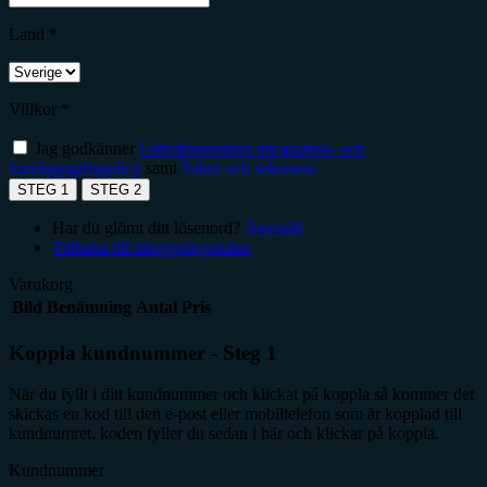
Land *
Villkor *
Jag godkänner
Lättviktssmotors integration- och
kunduppgiftspolicy
samt
Säker och sekretess
STEG 1
STEG 2
Har du glömt ditt lösenord?
Återställ
Tillbaka till inloggningssidan
Varukorg
Bild
Benämning
Antal
Pris
Koppla kundnummer - Steg 1
När du fyllt i ditt kundnummer och klickat på koppla så kommer det
skickas en kod till den e-post eller mobiltelefon som är kopplad till
kundnumret, koden fyller du sedan i här och klickar på koppla.
Kundnummer