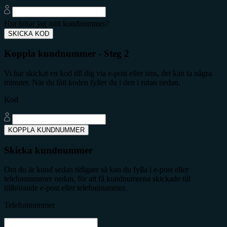
Hur hittar jag mitt kundnummer?
SKICKA KOD
Koppla kundnummer - Steg 2
Vi har skickat en kod till dig via e-post eller sms, det kan ta några
minuter. När du fått koden fyller du i den i rutan nedan.
Kod
KOPPLA KUNDNUMMER
Skicka kundnummer
Om du är kund sedan tidigare så kan du fylla i e-post eller
telefonnummer nedan, för att få kundnumrena skickade till
tillhörande e-post eller telefonnummer.
Telefonnummer