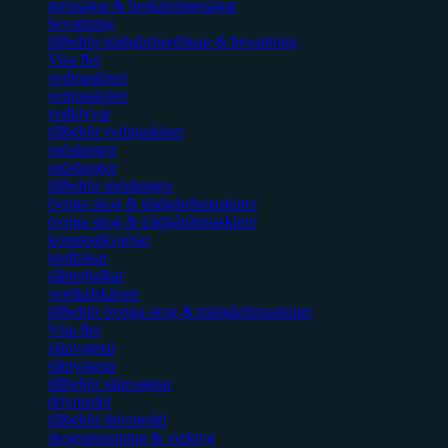
grensågar & beskärningssågar
bevattning
tillbehör trädgårdsredskap & bevattning
Visa fler
vedmaskiner
vedmaskiner
vedklyvar
tillbehör vedmaskiner
snöslungor
snöslungor
tillbehör snöslungor
övriga skog & trädgårdsmaskiner
övriga skog & trädgårdsmaskiner
kompostkvarnar
jordfräsar
slåtterbalkar
vertikalskärare
tillbehör övriga skog & trädgårdsmaskiner
Visa fler
släpvagnar
släpvagnar
tillbehör släpvagnar
drivmedel
tillbehör drivmedel
skogsutrustning & verktyg