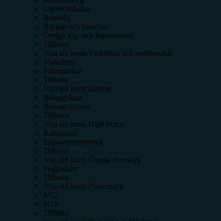
Universalkapar
Bandsåg
Rörkap och kabelsax
Övriga såg- och kapmaskiner
Tillbaka
Visa allt inom
Vinkelslip och polermaskin
Vinkelslip
Polermaskin
Tillbaka
Visa allt inom
Betong
Betongsloda
Betongvibrator
Tillbaka
Visa allt inom
High Force
Kabelsaxar
Expansionsverktyg
Tillbaka
Visa allt inom
Övriga elverktyg
Fogpistoler
Tillbaka
Visa allt inom
Powerpack
M12
M18
Tillbaka