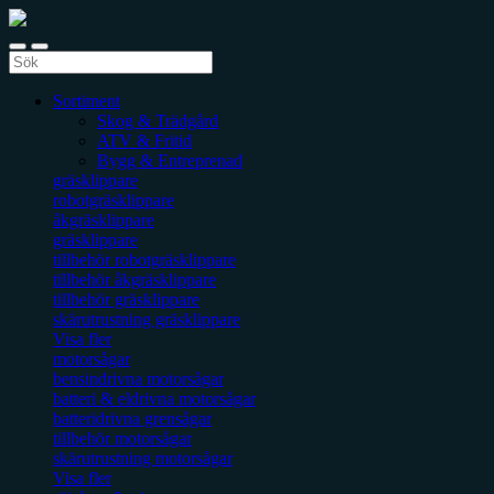
Sortiment
Skog & Trädgård
ATV & Fritid
Bygg & Entreprenad
gräsklippare
robotgräsklippare
åkgräsklippare
gräsklippare
tillbehör robotgräsklippare
tillbehör åkgräsklippare
tillbehör gräsklippare
skärutrustning gräsklippare
Visa fler
motorsågar
bensindrivna motorsågar
batteri & eldrivna motorsågar
batteridrivna grensågar
tillbehör motorsågar
skärutrustning motorsågar
Visa fler