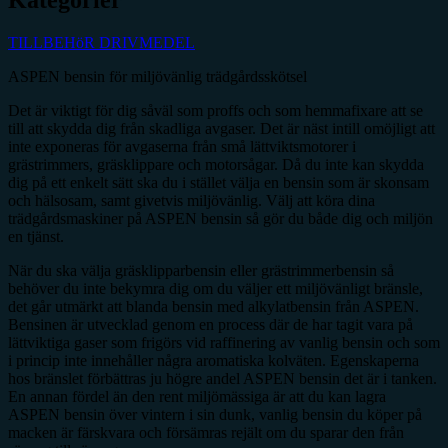
TILLBEHöR DRIVMEDEL
ASPEN bensin för miljövänlig trädgårdsskötsel
Det är viktigt för dig såväl som proffs och som hemmafixare att se
till att skydda dig från skadliga avgaser. Det är näst intill omöjligt att
inte exponeras för avgaserna från små lättviktsmotorer i
grästrimmers, gräsklippare och motorsågar. Då du inte kan skydda
dig på ett enkelt sätt ska du i stället välja en bensin som är skonsam
och hälsosam, samt givetvis miljövänlig. Välj att köra dina
trädgårdsmaskiner på ASPEN bensin så gör du både dig och miljön
en tjänst.
När du ska välja gräsklipparbensin eller grästrimmerbensin så
behöver du inte bekymra dig om du väljer ett miljövänligt bränsle,
det går utmärkt att blanda bensin med alkylatbensin från ASPEN.
Bensinen är utvecklad genom en process där de har tagit vara på
lättviktiga gaser som frigörs vid raffinering av vanlig bensin och som
i princip inte innehåller några aromatiska kolväten. Egenskaperna
hos bränslet förbättras ju högre andel ASPEN bensin det är i tanken.
En annan fördel än den rent miljömässiga är att du kan lagra
ASPEN bensin över vintern i sin dunk, vanlig bensin du köper på
macken är färskvara och försämras rejält om du sparar den från