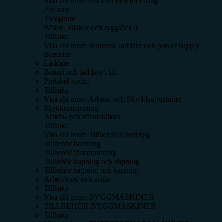
Visa allt inom
Packout och förvaring
Packout
Toolguard
Bälten, väskor och ryggsäckar
Tillbaka
Visa allt inom
Batterier, laddare och power supply
Batterier
Laddare
Batteri och laddare i kit
Portabel ström
Tillbaka
Visa allt inom
Arbets- och Skyddsutrustning
Skyddsutrustning
Arbets- och värmekläder
Tillbaka
Visa allt inom
Tillbehör Elverktyg
Tillbehör borrning
Tillbehör fästanordning
Tillbehör kapning och slipning
Tillbehör sågning och kapning
Arbetsbord och stativ
Tillbaka
Visa allt inom
BYGGMASKINER
TILLBEHÖR BYGGMASKINER
Tillbaka