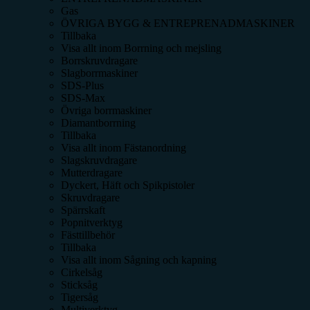
Gas
ÖVRIGA BYGG & ENTREPRENADMASKINER
Tillbaka
Visa allt inom
Borrning och mejsling
Borrskruvdragare
Slagborrmaskiner
SDS-Plus
SDS-Max
Övriga borrmaskiner
Diamantborrning
Tillbaka
Visa allt inom
Fästanordning
Slagskruvdragare
Mutterdragare
Dyckert, Häft och Spikpistoler
Skruvdragare
Spärrskaft
Popnitverktyg
Fästtillbehör
Tillbaka
Visa allt inom
Sågning och kapning
Cirkelsåg
Sticksåg
Tigersåg
Multiverktyg