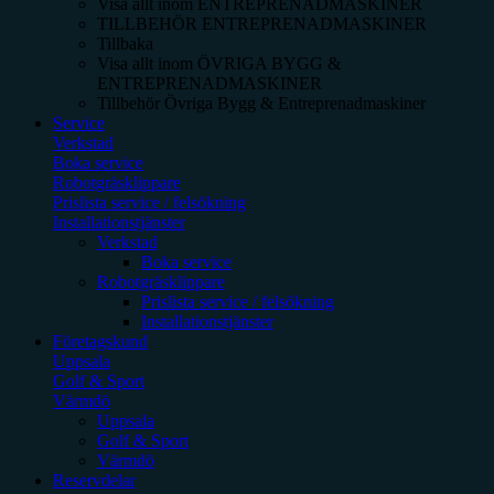
Visa allt inom
ENTREPRENADMASKINER
TILLBEHÖR ENTREPRENADMASKINER
Tillbaka
Visa allt inom
ÖVRIGA BYGG &
ENTREPRENADMASKINER
Tillbehör Övriga Bygg & Entreprenadmaskiner
Service
Verkstad
Boka service
Robotgräsklippare
Prislista service / felsökning
Installationstjänster
Verkstad
Boka service
Robotgräsklippare
Prislista service / felsökning
Installationstjänster
Företagskund
Uppsala
Golf & Sport
Värmdö
Uppsala
Golf & Sport
Värmdö
Reservdelar