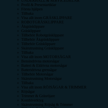
UNDERHÅLL & SERVICEDELAR
Profil & Presentartiklar
Första hjälpen
Tillbaka
Visa allt inom
GRÄSKLIPPARE
ROBOTGRÄSKLIPPARE
Åkgräsklippare
Gräsklippare
Tillbehör Robotgräsklippare
Tillbehör Åkgräsklippare
Tillbehör Gräsklippare
Skärutrustning Gräsklippare
Tillbaka
Visa allt inom
MOTORSÅGAR
Bensindrivna motorsågar
Batteri & Eldrivna motorsågar
Batteridrivna grensågar
Tillbehör Motorsågar
Skärutrustning Motorsågar
Tillbaka
Visa allt inom
RÖJSÅGAR & TRIMMER
Röjsågar
Trimmer & Gräsröjare
Kombiverktyg
Skärutrustning Röjsåg & Trimmer