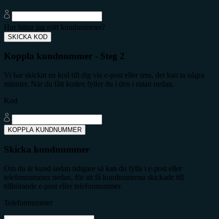
Hur hittar jag mitt kundnummer?
SKICKA KOD
Koppla kundnummer - Steg 2
Vi har skickat en kod till dig via e-post eller sms, det kan ta några
minuter. När du fått koden fyller du i den i rutan nedan.
Kod
KOPPLA KUNDNUMMER
Skicka kundnummer
Om du är kund sedan tidigare så kan du fylla i e-post eller
telefonnummer nedan, för att få kundnumrena skickade till
tillhörande e-post eller telefonnummer.
Telefonnummer