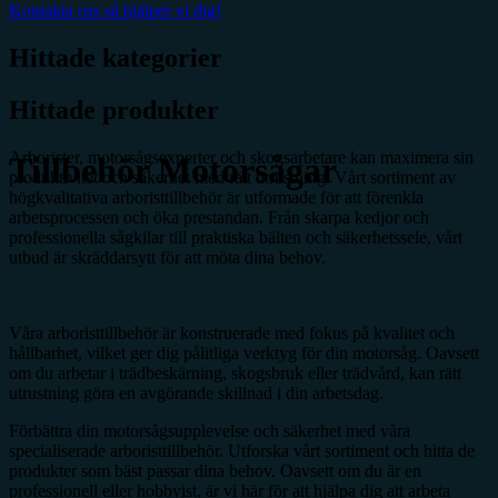
Kontakta oss så hjälper vi dig!
Hittade kategorier
Hittade produkter
Arborister, motorsågsexperter och skogsarbetare kan maximera sin
Tillbehör Motorsågar
produktivitet och säkerhet med rätt utrustning. Vårt sortiment av
högkvalitativa arboristtillbehör är utformade för att förenkla
arbetsprocessen och öka prestandan. Från skarpa kedjor och
professionella sågkilar till praktiska bälten och säkerhetssele, vårt
utbud är skräddarsytt för att möta dina behov.
Våra arboristtillbehör är konstruerade med fokus på kvalitet och
hållbarhet, vilket ger dig pålitliga verktyg för din motorsåg. Oavsett
om du arbetar i trädbeskärning, skogsbruk eller trädvård, kan rätt
utrustning göra en avgörande skillnad i din arbetsdag.
Förbättra din motorsågsupplevelse och säkerhet med våra
specialiserade arboristtillbehör. Utforska vårt sortiment och hitta de
produkter som bäst passar dina behov. Oavsett om du är en
professionell eller hobbyist, är vi här för att hjälpa dig att arbeta