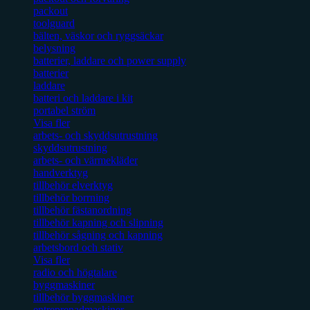
packout
toolguard
bälten, väskor och ryggsäckar
belysning
batterier, laddare och power supply
batterier
laddare
batteri och laddare i kit
portabel ström
Visa fler
arbets- och skyddsutrustning
skyddsutrustning
arbets- och värmekläder
handverktyg
tillbehör elverktyg
tillbehör borrning
tillbehör fästanordning
tillbehör kapning och slipning
tillbehör sågning och kapning
arbetsbord och stativ
Visa fler
radio och högtalare
byggmaskiner
tillbehör byggmaskiner
entreprenadmaskiner