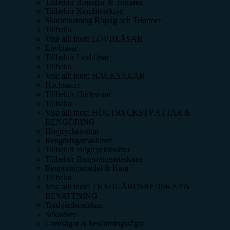
Tillbehör Röjsågar & Trimmer
Tillbehör Kombiverktyg
Skärutrustning Röjsåg och Trimmer
Tillbaka
Visa allt inom
LÖVBLÅSAR
Lövblåsar
Tillbehör Lövblåsar
Tillbaka
Visa allt inom
HÄCKSAXAR
Häcksaxar
Tillbehör Häcksaxar
Tillbaka
Visa allt inom
HÖGTRYCKSTVÄTTAR &
RENGÖRING
Högtryckstvättar
Rengöringsmaskiner
Tillbehör Högtryckstvättar
Tillbehör Rengöringsmaskiner
Rengöringsmedel & Kem
Tillbaka
Visa allt inom
TRÄDGÅRDSREDSKAP &
BEVATTNING
Trädgårdsredskap
Sekatörer
Grensågar & beskärningssågar