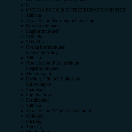
Gas
ÖVRIGA BYGG & ENTREPRENADMASKINER
Tillbaka
Visa allt inom
Borrning och mejsling
Borrskruvdragare
Slagborrmaskiner
SDS-Plus
SDS-Max
Övriga borrmaskiner
Diamantborrning
Tillbaka
Visa allt inom
Fästanordning
Slagskruvdragare
Mutterdragare
Dyckert, Häft och Spikpistoler
Skruvdragare
Spärrskaft
Popnitverktyg
Fästtillbehör
Tillbaka
Visa allt inom
Sågning och kapning
Cirkelsåg
Sticksåg
Tigersåg
Multiverktyg