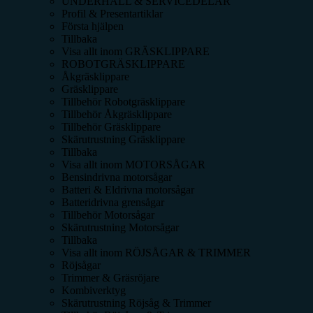
UNDERHÅLL & SERVICEDELAR
Profil & Presentartiklar
Första hjälpen
Tillbaka
Visa allt inom
GRÄSKLIPPARE
ROBOTGRÄSKLIPPARE
Åkgräsklippare
Gräsklippare
Tillbehör Robotgräsklippare
Tillbehör Åkgräsklippare
Tillbehör Gräsklippare
Skärutrustning Gräsklippare
Tillbaka
Visa allt inom
MOTORSÅGAR
Bensindrivna motorsågar
Batteri & Eldrivna motorsågar
Batteridrivna grensågar
Tillbehör Motorsågar
Skärutrustning Motorsågar
Tillbaka
Visa allt inom
RÖJSÅGAR & TRIMMER
Röjsågar
Trimmer & Gräsröjare
Kombiverktyg
Skärutrustning Röjsåg & Trimmer