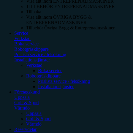
Visa allt inom
ENTREPRENADMASKINER
TILLBEHÖR ENTREPRENADMASKINER
Tillbaka
Visa allt inom
ÖVRIGA BYGG &
ENTREPRENADMASKINER
Tillbehör Övriga Bygg & Entreprenadmaskiner
Service
Verkstad
Boka service
Robotgräsklippare
Prislista service / felsökning
Installationstjänster
Verkstad
Boka service
Robotgräsklippare
Prislista service / felsökning
Installationstjänster
Företagskund
Uppsala
Golf & Sport
Värmdö
Uppsala
Golf & Sport
Värmdö
Reservdelar