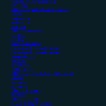
grensågar & beskärningssågar
bevattning
tillbehör trädgårdsredskap & bevattning
Visa fler
vedmaskiner
vedmaskiner
vedklyvar
tillbehör vedmaskiner
snöslungor
snöslungor
tillbehör snöslungor
övriga skog & trädgårdsmaskiner
övriga skog & trädgårdsmaskiner
kompostkvarnar
jordfräsar
slåtterbalkar
vertikalskärare
tillbehör övriga skog & trädgårdsmaskiner
Visa fler
släpvagnar
släpvagnar
tillbehör släpvagnar
drivmedel
tillbehör drivmedel
skogsutrustning & verktyg