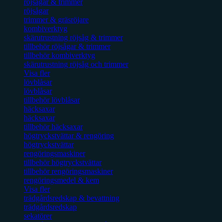
röjsågar & trimmer
röjsågar
trimmer & gräsröjare
kombiverktyg
skärutrustning röjsåg & trimmer
tillbehör röjsågar & trimmer
tillbehör kombiverktyg
skärutrustning röjsåg och trimmer
Visa fler
lövblåsar
lövblåsar
tillbehör lövblåsar
häcksaxar
häcksaxar
tillbehör häcksaxar
högtryckstvättar & rengöring
högtryckstvättar
rengöringsmaskiner
tillbehör högtryckstvättar
tillbehör rengöringsmaskiner
rengöringsmedel & kem
Visa fler
trädgårdsredskap & bevattning
trädgårdsredskap
sekatörer