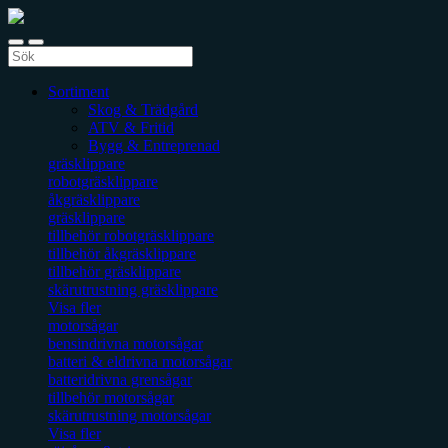
Sortiment
Skog & Trädgård
ATV & Fritid
Bygg & Entreprenad
gräsklippare
robotgräsklippare
åkgräsklippare
gräsklippare
tillbehör robotgräsklippare
tillbehör åkgräsklippare
tillbehör gräsklippare
skärutrustning gräsklippare
Visa fler
motorsågar
bensindrivna motorsågar
batteri & eldrivna motorsågar
batteridrivna grensågar
tillbehör motorsågar
skärutrustning motorsågar
Visa fler