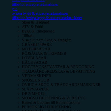
tillbehör entreprenadmaskiner
gas
övriga bygg & entreprenadmaskiner
tillbehör övriga bygg & entreprenadmaskiner
Skog & Trädgård
ATV & Fritid
Bygg & Entreprenad
Tillbaka
Visa allt inom
Skog & Trädgård
GRÄSKLIPPARE
MOTORSÅGAR
RÖJSÅGAR & TRIMMER
LÖVBLÅSAR
HÄCKSAXAR
HÖGTRYCKSTVÄTTAR & RENGÖRING
TRÄDGÅRDSREDSKAP & BEVATTNING
VEDMASKINER
SNÖSLUNGOR
ÖVRIGA SKOG & TRÄDGÅRDSMASKINER
SLÄPVAGNAR
DRIVMEDEL
SKOGSUTRUSTNING & VERKTYG
Batteri & Laddare till Batterimaskiner
PERSONLIG UTRUSTNING