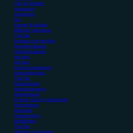
oljor & oljefilter
vattensport
vattensport
sup
kanoter & kajaker
tillbehör vattensport
Visa fler
borrning och mejsling
borrskruvdragare
slagborrmaskiner
sds-plus
sds-max
övriga borrmaskiner
diamantborrning
Visa fler
fästanordning
slagskruvdragare
mutterdragare
dyckert, häft och spikpistoler
skruvdragare
spärrskaft
popnitverktyg
fästtillbehör
Visa fler
sågning och kapning