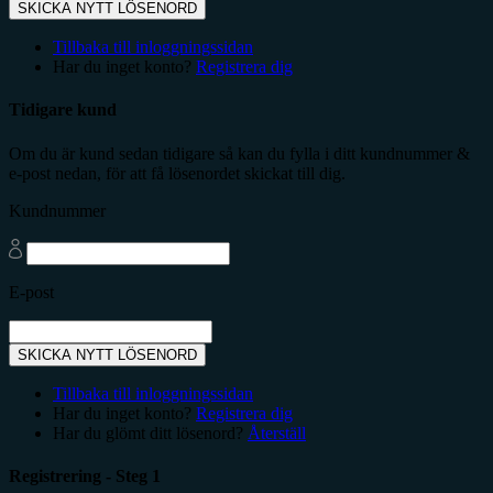
SKICKA NYTT LÖSENORD
Tillbaka till inloggningssidan
Har du inget konto?
Registrera dig
Tidigare kund
Om du är kund sedan tidigare så kan du fylla i ditt kundnummer &
e-post nedan, för att få lösenordet skickat till dig.
Kundnummer
E-post
SKICKA NYTT LÖSENORD
Tillbaka till inloggningssidan
Har du inget konto?
Registrera dig
Har du glömt ditt lösenord?
Återställ
Registrering - Steg 1