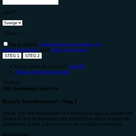
Land *
Villkor *
Jag godkänner
Lättviktssmotors integration- och
kunduppgiftspolicy
samt
Säker och sekretess
STEG 1
STEG 2
Har du glömt ditt lösenord?
Återställ
Tillbaka till inloggningssidan
Varukorg
Bild
Benämning
Antal
Pris
Koppla kundnummer - Steg 1
När du fyllt i ditt kundnummer och klickat på koppla så kommer det
skickas en kod till den e-post eller mobiltelefon som är kopplad till
kundnumret, koden fyller du sedan i här och klickar på koppla.
Kundnummer