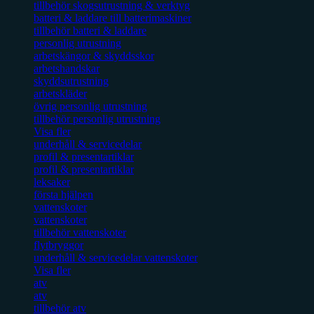
tillbehör skogsutrustning & verktyg
batteri & laddare till batterimaskiner
tillbehör batteri & laddare
personlig utrustning
arbetskängor & skyddsskor
arbetshandskar
skyddsutrustning
arbetskläder
övrig personlig utrustning
tillbehör personlig utrustning
Visa fler
underhåll & servicedelar
profil & presentartiklar
profil & presentartiklar
leksaker
första hjälpen
vattenskoter
vattenskoter
tillbehör vattenskoter
flytbryggor
underhåll & servicedelar vattenskoter
Visa fler
atv
atv
tillbehör atv