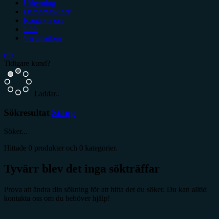
Uthyrning
Demomaskiner
Kontakta oss
Jobb
Varumärken
(
0
)
Tidigare kund?
Laddar..
Sökresultat
Stäng
Söker...
Hittade
0
produkter och
0
kategorier.
Tyvärr blev det inga sökträffar
Prova att ändra din sökning för att hitta det du söker. Du kan alltid
kontakta oss om du behöver hjälp!