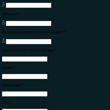
Efternamn *
Person/org-nummer (yyyymmdd-nnnn) *
Telefonnummer vid teleavisering *
Adress *
Postnummer *
Ort *