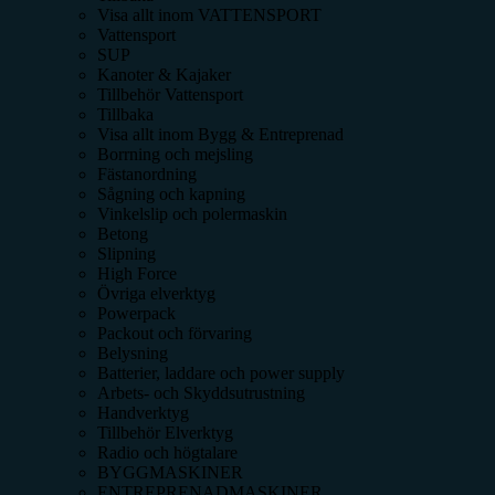
Visa allt inom
VATTENSPORT
Vattensport
SUP
Kanoter & Kajaker
Tillbehör Vattensport
Tillbaka
Visa allt inom
Bygg & Entreprenad
Borrning och mejsling
Fästanordning
Sågning och kapning
Vinkelslip och polermaskin
Betong
Slipning
High Force
Övriga elverktyg
Powerpack
Packout och förvaring
Belysning
Batterier, laddare och power supply
Arbets- och Skyddsutrustning
Handverktyg
Tillbehör Elverktyg
Radio och högtalare
BYGGMASKINER
ENTREPRENADMASKINER