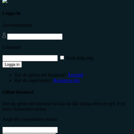
Logga in
Användarnamn
Lösenord
Kom ihåg mig
Logga in
Har du glömt ditt lösenord?
Återställ
Har du inget konto?
Registrera dig
Glömt lösenord
Om du glömt ditt lösenord så kan du här skicka efter ett nytt. Fyll
bara i formuläret nedan.
Ange din e-postadress nedan