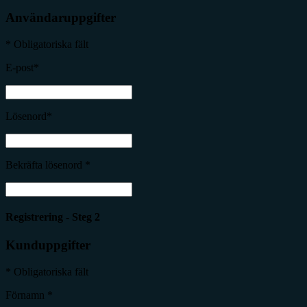
Användaruppgifter
* Obligatoriska fält
E-post*
Lösenord*
Bekräfta lösenord *
Registrering - Steg 2
Kunduppgifter
* Obligatoriska fält
Förnamn *