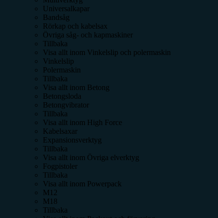
Universalkapar
Bandsåg
Rörkap och kabelsax
Övriga såg- och kapmaskiner
Tillbaka
Visa allt inom
Vinkelslip och polermaskin
Vinkelslip
Polermaskin
Tillbaka
Visa allt inom
Betong
Betongsloda
Betongvibrator
Tillbaka
Visa allt inom
High Force
Kabelsaxar
Expansionsverktyg
Tillbaka
Visa allt inom
Övriga elverktyg
Fogpistoler
Tillbaka
Visa allt inom
Powerpack
M12
M18
Tillbaka