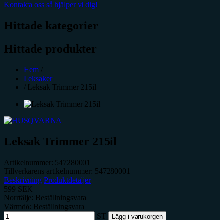
Kontakta oss så hjälper vi dig!
Hittade kategorier
Hittade produkter
Hem
/
Leksaker
/
Leksak Trimmer 215il
Leksak Trimmer 215il
Artikelnummer:
547280001
Tillverkarens artikelnummer:
547280001
Beskrivning
Produktdetaljer
599
SEK
Norrtälje: Beställningsvara
Värmdö: Beställningsvara
ST
Lägg i varukorgen