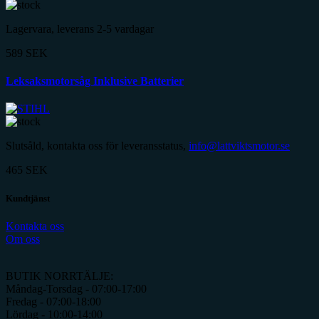
Lagervara, leverans 2-5 vardagar
589
SEK
Leksaksmotorsåg Inklusive Batterier
Slutsåld, kontakta oss för leveransstatus,
info@lattviktsmotor.se
465
SEK
Kundtjänst
Kontakta oss
Om oss
BUTIK NORRTÄLJE:
Måndag-Torsdag - 07:00-17:00
Fredag - 07:00-18:00
Lördag - 10:00-14:00