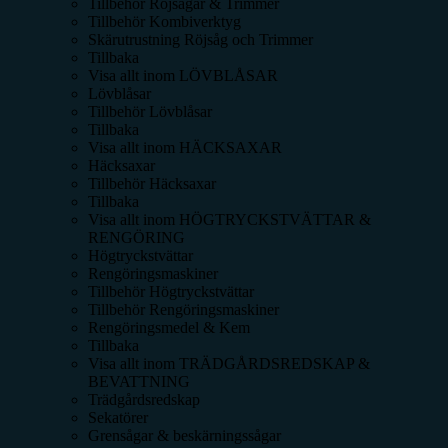
Tillbehör Röjsågar & Trimmer
Tillbehör Kombiverktyg
Skärutrustning Röjsåg och Trimmer
Tillbaka
Visa allt inom
LÖVBLÅSAR
Lövblåsar
Tillbehör Lövblåsar
Tillbaka
Visa allt inom
HÄCKSAXAR
Häcksaxar
Tillbehör Häcksaxar
Tillbaka
Visa allt inom
HÖGTRYCKSTVÄTTAR &
RENGÖRING
Högtryckstvättar
Rengöringsmaskiner
Tillbehör Högtryckstvättar
Tillbehör Rengöringsmaskiner
Rengöringsmedel & Kem
Tillbaka
Visa allt inom
TRÄDGÅRDSREDSKAP &
BEVATTNING
Trädgårdsredskap
Sekatörer
Grensågar & beskärningssågar