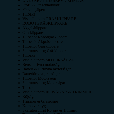
UNDERHÅLL & SERVICEDELAR
Profil & Presentartiklar
Första hjälpen
Tillbaka
Visa allt inom
GRÄSKLIPPARE
ROBOTGRÄSKLIPPARE
Åkgräsklippare
Gräsklippare
Tillbehör Robotgräsklippare
Tillbehör Åkgräsklippare
Tillbehör Gräsklippare
Skärutrustning Gräsklippare
Tillbaka
Visa allt inom
MOTORSÅGAR
Bensindrivna motorsågar
Batteri & Eldrivna motorsågar
Batteridrivna grensågar
Tillbehör Motorsågar
Skärutrustning Motorsågar
Tillbaka
Visa allt inom
RÖJSÅGAR & TRIMMER
Röjsågar
Trimmer & Gräsröjare
Kombiverktyg
Skärutrustning Röjsåg & Trimmer