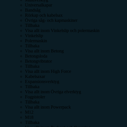
Universalkapar
Bandsåg
Rörkap och kabelsax
Övriga såg- och kapmaskiner
Tillbaka
Visa allt inom
Vinkelslip och polermaskin
Vinkelslip
Polermaskin
Tillbaka
Visa allt inom
Betong
Betongsloda
Betongvibrator
Tillbaka
Visa allt inom
High Force
Kabelsaxar
Expansionsverktyg
Tillbaka
Visa allt inom
Övriga elverktyg
Fogpistoler
Tillbaka
Visa allt inom
Powerpack
M12
M18
Tillbaka