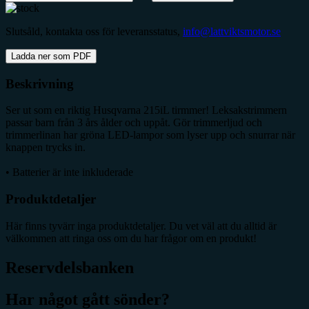
Slutsåld, kontakta oss för leveransstatus,
info@lattviktsmotor.se
Ladda ner som PDF
Beskrivning
Ser ut som en riktig Husqvarna 215iL tirmmer! Leksakstrimmern
passar barn från 3 års ålder och uppåt. Gör trimmerljud och
trimmerlinan har gröna LED-lampor som lyser upp och snurrar när
knappen trycks in.
• Batterier är inte inkluderade
Produktdetaljer
Här finns tyvärr inga produktdetaljer. Du vet väl att du alltid är
välkommen att ringa oss om du har frågor om en produkt!
Reservdelsbanken
Har något gått sönder?