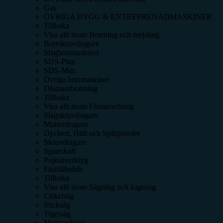
Gas
ÖVRIGA BYGG & ENTREPRENADMASKINER
Tillbaka
Visa allt inom
Borrning och mejsling
Borrskruvdragare
Slagborrmaskiner
SDS-Plus
SDS-Max
Övriga borrmaskiner
Diamantborrning
Tillbaka
Visa allt inom
Fästanordning
Slagskruvdragare
Mutterdragare
Dyckert, Häft och Spikpistoler
Skruvdragare
Spärrskaft
Popnitverktyg
Fästtillbehör
Tillbaka
Visa allt inom
Sågning och kapning
Cirkelsåg
Sticksåg
Tigersåg
Multiverktyg