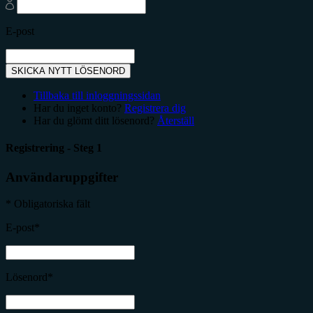
E-post
SKICKA NYTT LÖSENORD
Tillbaka till inloggningssidan
Har du inget konto?
Registrera dig
Har du glömt ditt lösenord?
Återställ
Registrering - Steg 1
Användaruppgifter
* Obligatoriska fält
E-post*
Lösenord*