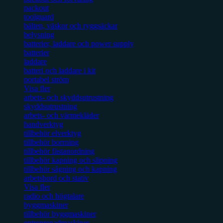
packout
toolguard
bälten, väskor och ryggsäckar
belysning
batterier, laddare och power supply
batterier
laddare
batteri och laddare i kit
portabel ström
Visa fler
arbets- och skyddsutrustning
skyddsutrustning
arbets- och värmekläder
handverktyg
tillbehör elverktyg
tillbehör borrning
tillbehör fästanordning
tillbehör kapning och slipning
tillbehör sågning och kapning
arbetsbord och stativ
Visa fler
radio och högtalare
byggmaskiner
tillbehör byggmaskiner
entreprenadmaskiner