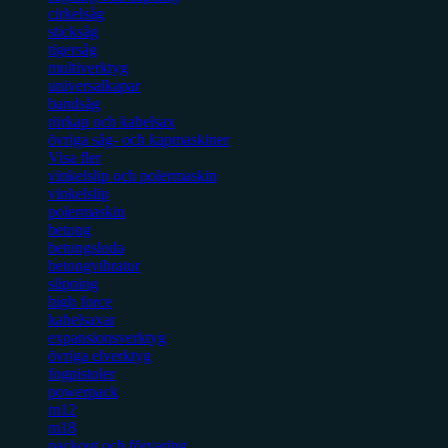
cirkelsåg
sticksåg
tigersåg
multiverktyg
universalkapar
bandsåg
rörkap och kabelsax
övriga såg- och kapmaskiner
Visa fler
vinkelslip och polermaskin
vinkelslip
polermaskin
betong
betongsloda
betongvibrator
slipning
high force
kabelsaxar
expansionsverktyg
övriga elverktyg
fogpistoler
powerpack
m12
m18
packout och förvaring