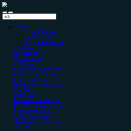
Sortiment
Skog & Trädgård
ATV & Fritid
Bygg & Entreprenad
gräsklippare
robotgräsklippare
åkgräsklippare
gräsklippare
tillbehör robotgräsklippare
tillbehör åkgräsklippare
tillbehör gräsklippare
skärutrustning gräsklippare
Visa fler
motorsågar
bensindrivna motorsågar
batteri & eldrivna motorsågar
batteridrivna grensågar
tillbehör motorsågar
skärutrustning motorsågar
Visa fler