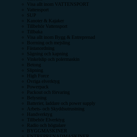
Visa allt inom
VATTENSPORT
Vattensport
SUP
Kanoter & Kajaker
Tillbehör Vattensport
Tillbaka
Visa allt inom
Bygg & Entreprenad
Borrning och mejsling
Fästanordning
Sågning och kapning
Vinkelslip och polermaskin
Betong
Slipning
High Force
Övriga elverktyg
Powerpack
Packout och förvaring
Belysning
Batterier, laddare och power supply
Arbets- och Skyddsutrustning
Handverktyg
Tillbehör Elverktyg
Radio och högtalare
BYGGMASKINER
ENTREPRENADMASKINER