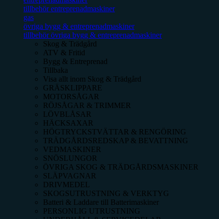
tillbehör entreprenadmaskiner
gas
övriga bygg & entreprenadmaskiner
tillbehör övriga bygg & entreprenadmaskiner
Skog & Trädgård
ATV & Fritid
Bygg & Entreprenad
Tillbaka
Visa allt inom
Skog & Trädgård
GRÄSKLIPPARE
MOTORSÅGAR
RÖJSÅGAR & TRIMMER
LÖVBLÅSAR
HÄCKSAXAR
HÖGTRYCKSTVÄTTAR & RENGÖRING
TRÄDGÅRDSREDSKAP & BEVATTNING
VEDMASKINER
SNÖSLUNGOR
ÖVRIGA SKOG & TRÄDGÅRDSMASKINER
SLÄPVAGNAR
DRIVMEDEL
SKOGSUTRUSTNING & VERKTYG
Batteri & Laddare till Batterimaskiner
PERSONLIG UTRUSTNING