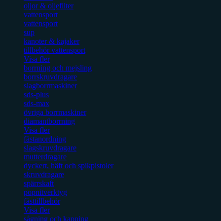
oljor & oljefilter
vattensport
vattensport
sup
kanoter & kajaker
tillbehör vattensport
Visa fler
borrning och mejsling
borrskruvdragare
slagborrmaskiner
sds-plus
sds-max
övriga borrmaskiner
diamantborrning
Visa fler
fästanordning
slagskruvdragare
mutterdragare
dyckert, häft och spikpistoler
skruvdragare
spärrskaft
popnitverktyg
fästtillbehör
Visa fler
sågning och kapning