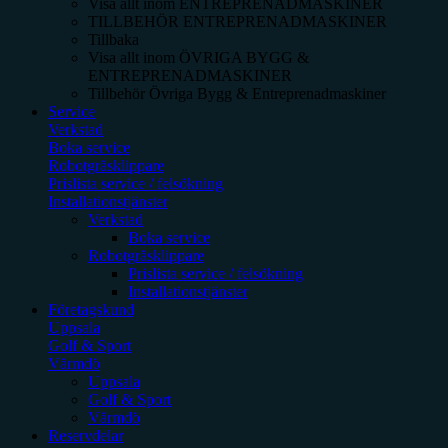
Visa allt inom
ENTREPRENADMASKINER
TILLBEHÖR ENTREPRENADMASKINER
Tillbaka
Visa allt inom
ÖVRIGA BYGG &
ENTREPRENADMASKINER
Tillbehör Övriga Bygg & Entreprenadmaskiner
Service
Verkstad
Boka service
Robotgräsklippare
Prislista service / felsökning
Installationstjänster
Verkstad
Boka service
Robotgräsklippare
Prislista service / felsökning
Installationstjänster
Företagskund
Uppsala
Golf & Sport
Värmdö
Uppsala
Golf & Sport
Värmdö
Reservdelar