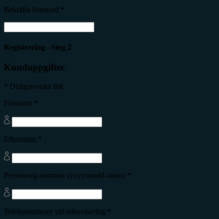
Bekräfta lösenord *
Registrering - Steg 2
Kunduppgifter
* Obligatoriska fält
Förnamn *
Efternamn *
Person/org-nummer (yyyymmdd-nnnn) *
Telefonnummer vid teleavisering *