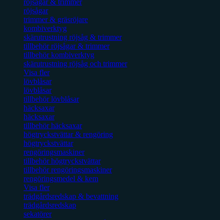
röjsågar & trimmer
röjsågar
trimmer & gräsröjare
kombiverktyg
skärutrustning röjsåg & trimmer
tillbehör röjsågar & trimmer
tillbehör kombiverktyg
skärutrustning röjsåg och trimmer
Visa fler
lövblåsar
lövblåsar
tillbehör lövblåsar
häcksaxar
häcksaxar
tillbehör häcksaxar
högtryckstvättar & rengöring
högtryckstvättar
rengöringsmaskiner
tillbehör högtryckstvättar
tillbehör rengöringsmaskiner
rengöringsmedel & kem
Visa fler
trädgårdsredskap & bevattning
trädgårdsredskap
sekatörer