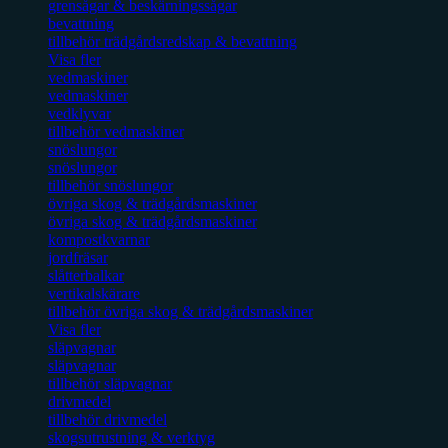
grensågar & beskärningssågar
bevattning
tillbehör trädgårdsredskap & bevattning
Visa fler
vedmaskiner
vedmaskiner
vedklyvar
tillbehör vedmaskiner
snöslungor
snöslungor
tillbehör snöslungor
övriga skog & trädgårdsmaskiner
övriga skog & trädgårdsmaskiner
kompostkvarnar
jordfräsar
slåtterbalkar
vertikalskärare
tillbehör övriga skog & trädgårdsmaskiner
Visa fler
släpvagnar
släpvagnar
tillbehör släpvagnar
drivmedel
tillbehör drivmedel
skogsutrustning & verktyg