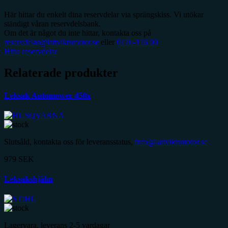
Här hittar du enkelt dina reservdelar via sprängskiss. Vi utökar
ständigt våran reservdelsbank.
Om det är något du inte hittar, kontakta oss på
reservdelar@lattviktsmotor.se
eller
0176-176 00
Hitta reservdelar
Relaterade produkter
Leksak Automower 450x
Slutsåld, kontakta oss för leveransstatus,
info@lattviktsmotor.se
979
SEK
Leksakshjälm
Lagervara, leverans 2-5 vardagar