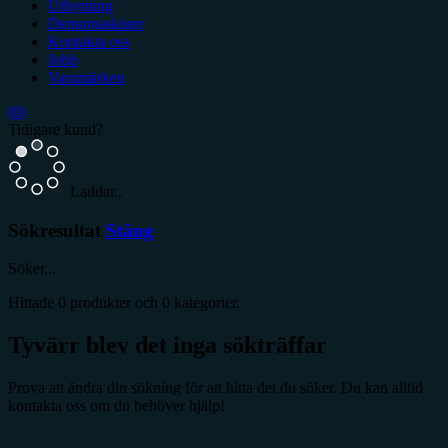
Uthyrning
Demomaskiner
Kontakta oss
Jobb
Varumärken
(
0
)
Tidigare kund?
Laddar..
Sökresultat
Stäng
Söker...
Hittade
0
produkter och
0
kategorier.
Tyvärr blev det inga sökträffar
Prova att ändra din sökning för att hitta det du söker. Du kan alltid
kontakta oss om du behöver hjälp!