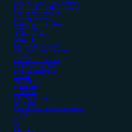
tillbehör skogsutrustning & verktyg
batteri & laddare till batterimaskiner
tillbehör batteri & laddare
personlig utrustning
arbetskängor & skyddsskor
arbetshandskar
skyddsutrustning
arbetskläder
övrig personlig utrustning
tillbehör personlig utrustning
Visa fler
underhåll & servicedelar
profil & presentartiklar
profil & presentartiklar
leksaker
första hjälpen
vattenskoter
vattenskoter
tillbehör vattenskoter
flytbryggor
underhåll & servicedelar vattenskoter
Visa fler
atv
atv
tillbehör atv