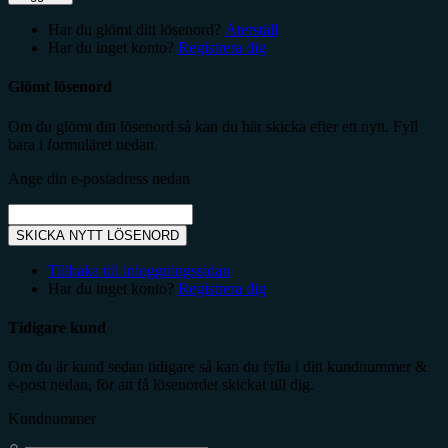
Har du glömt ditt lösenord?
Återställ
Har du inget konto?
Registrera dig
Glömt lösenord
Om du glömt ditt lösenord så kan du här skicka efter ett nytt. Fyll
bara i formuläret nedan.
Ange din e-postadress nedan
SKICKA NYTT LÖSENORD
Tillbaka till inloggningssidan
Har du inget konto?
Registrera dig
Tidigare kund
Om du är kund sedan tidigare så kan du fylla i ditt kundnummer &
e-post nedan, för att få lösenordet skickat till dig.
Kundnummer