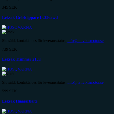
345
SEK
Leksak Gräsklippare Lc356awd
Slutsåld, kontakta oss för leveransstatus,
info@lattviktsmotor.se
739
SEK
Leksak Trimmer 215il
Slutsåld, kontakta oss för leveransstatus,
info@lattviktsmotor.se
599
SEK
Leksak Huggarbälte