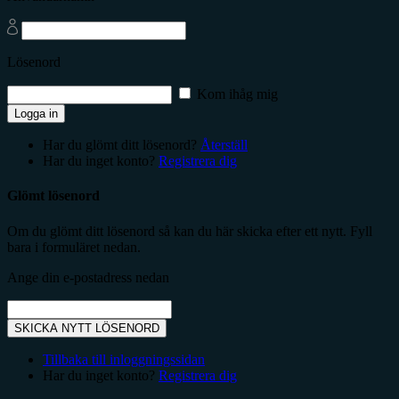
Lösenord
Kom ihåg mig
Logga in
Har du glömt ditt lösenord?
Återställ
Har du inget konto?
Registrera dig
Glömt lösenord
Om du glömt ditt lösenord så kan du här skicka efter ett nytt. Fyll
bara i formuläret nedan.
Ange din e-postadress nedan
SKICKA NYTT LÖSENORD
Tillbaka till inloggningssidan
Har du inget konto?
Registrera dig