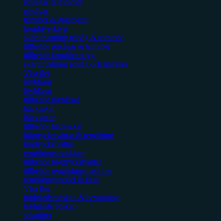
röjsågar & trimmer
röjsågar
trimmer & gräsröjare
kombiverktyg
skärutrustning röjsåg & trimmer
tillbehör röjsågar & trimmer
tillbehör kombiverktyg
skärutrustning röjsåg och trimmer
Visa fler
lövblåsar
lövblåsar
tillbehör lövblåsar
häcksaxar
häcksaxar
tillbehör häcksaxar
högtryckstvättar & rengöring
högtryckstvättar
rengöringsmaskiner
tillbehör högtryckstvättar
tillbehör rengöringsmaskiner
rengöringsmedel & kem
Visa fler
trädgårdsredskap & bevattning
trädgårdsredskap
sekatörer