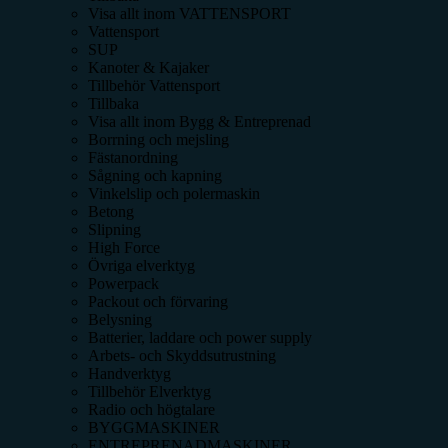
Visa allt inom
VATTENSPORT
Vattensport
SUP
Kanoter & Kajaker
Tillbehör Vattensport
Tillbaka
Visa allt inom
Bygg & Entreprenad
Borrning och mejsling
Fästanordning
Sågning och kapning
Vinkelslip och polermaskin
Betong
Slipning
High Force
Övriga elverktyg
Powerpack
Packout och förvaring
Belysning
Batterier, laddare och power supply
Arbets- och Skyddsutrustning
Handverktyg
Tillbehör Elverktyg
Radio och högtalare
BYGGMASKINER
ENTREPRENADMASKINER