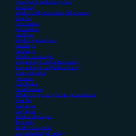
grensågar & beskärningssågar
bevattning
tillbehör trädgårdsredskap & bevattning
Visa fler
vedmaskiner
vedmaskiner
vedklyvar
tillbehör vedmaskiner
snöslungor
snöslungor
tillbehör snöslungor
övriga skog & trädgårdsmaskiner
övriga skog & trädgårdsmaskiner
kompostkvarnar
jordfräsar
slåtterbalkar
vertikalskärare
tillbehör övriga skog & trädgårdsmaskiner
Visa fler
släpvagnar
släpvagnar
tillbehör släpvagnar
drivmedel
tillbehör drivmedel
skogsutrustning & verktyg