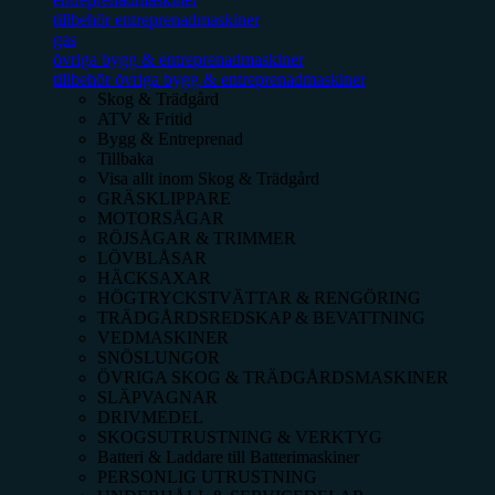
tillbehör entreprenadmaskiner
gas
övriga bygg & entreprenadmaskiner
tillbehör övriga bygg & entreprenadmaskiner
Skog & Trädgård
ATV & Fritid
Bygg & Entreprenad
Tillbaka
Visa allt inom
Skog & Trädgård
GRÄSKLIPPARE
MOTORSÅGAR
RÖJSÅGAR & TRIMMER
LÖVBLÅSAR
HÄCKSAXAR
HÖGTRYCKSTVÄTTAR & RENGÖRING
TRÄDGÅRDSREDSKAP & BEVATTNING
VEDMASKINER
SNÖSLUNGOR
ÖVRIGA SKOG & TRÄDGÅRDSMASKINER
SLÄPVAGNAR
DRIVMEDEL
SKOGSUTRUSTNING & VERKTYG
Batteri & Laddare till Batterimaskiner
PERSONLIG UTRUSTNING