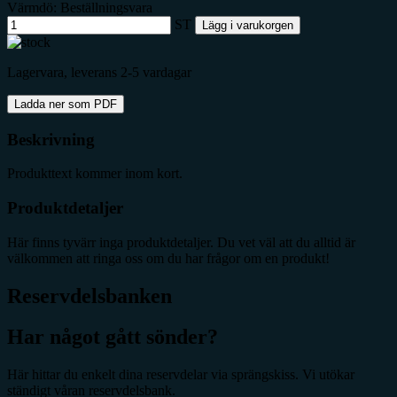
Värmdö: Beställningsvara
ST
Lägg i varukorgen
Lagervara, leverans 2-5 vardagar
Ladda ner som PDF
Beskrivning
Produkttext kommer inom kort.
Produktdetaljer
Här finns tyvärr inga produktdetaljer. Du vet väl att du alltid är
välkommen att ringa oss om du har frågor om en produkt!
Reservdelsbanken
Har något gått sönder?
Här hittar du enkelt dina reservdelar via sprängskiss. Vi utökar
ständigt våran reservdelsbank.