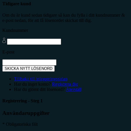
Tidigare kund
Om du är kund sedan tidigare så kan du fylla i ditt kundnummer &
e-post nedan, för att få lösenordet skickat till dig.
Kundnummer
E-post
SKICKA NYTT LÖSENORD
Tillbaka till inloggningssidan
Har du inget konto?
Registrera dig
Har du glömt ditt lösenord?
Återställ
Registrering - Steg 1
Användaruppgifter
* Obligatoriska fält