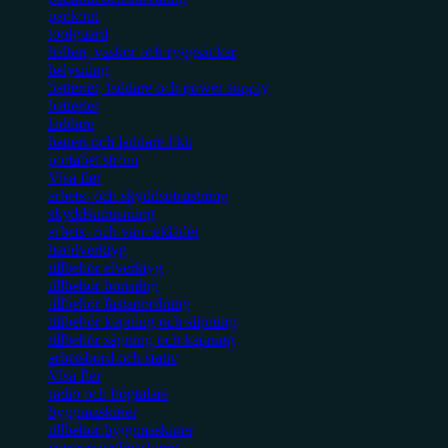
packout
toolguard
bälten, väskor och ryggsäckar
belysning
batterier, laddare och power supply
batterier
laddare
batteri och laddare i kit
portabel ström
Visa fler
arbets- och skyddsutrustning
skyddsutrustning
arbets- och värmekläder
handverktyg
tillbehör elverktyg
tillbehör borrning
tillbehör fästanordning
tillbehör kapning och slipning
tillbehör sågning och kapning
arbetsbord och stativ
Visa fler
radio och högtalare
byggmaskiner
tillbehör byggmaskiner
entreprenadmaskiner