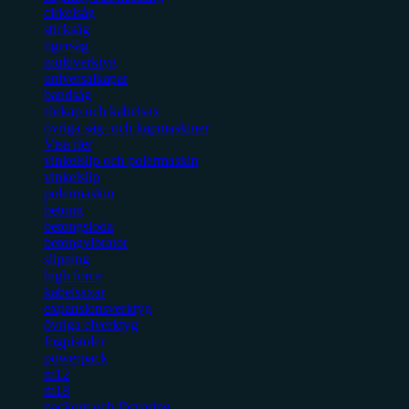
cirkelsåg
sticksåg
tigersåg
multiverktyg
universalkapar
bandsåg
rörkap och kabelsax
övriga såg- och kapmaskiner
Visa fler
vinkelslip och polermaskin
vinkelslip
polermaskin
betong
betongsloda
betongvibrator
slipning
high force
kabelsaxar
expansionsverktyg
övriga elverktyg
fogpistoler
powerpack
m12
m18
packout och förvaring