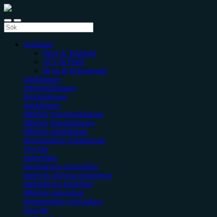
Sortiment
Skog & Trädgård
ATV & Fritid
Bygg & Entreprenad
gräsklippare
robotgräsklippare
åkgräsklippare
gräsklippare
tillbehör robotgräsklippare
tillbehör åkgräsklippare
tillbehör gräsklippare
skärutrustning gräsklippare
Visa fler
motorsågar
bensindrivna motorsågar
batteri & eldrivna motorsågar
batteridrivna grensågar
tillbehör motorsågar
skärutrustning motorsågar
Visa fler