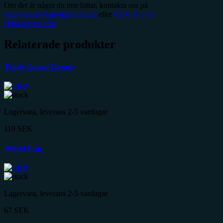
Om det är något du inte hittar, kontakta oss på
reservdelar@lattviktsmotor.se
eller
0176-176 00
Hitta reservdelar
Relaterade produkter
Triple Guard Grease
Lagervara, leverans 2-5 vardagar
119
SEK
Wheel Cap
Lagervara, leverans 2-5 vardagar
67
SEK