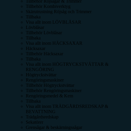
Tillbehör Röjsågar & Trimmer
Tillbehör Kombiverktyg
Skärutrustning Röjsåg och Trimmer
Tillbaka
Visa allt inom
LÖVBLÅSAR
Lövblåsar
Tillbehör Lövblåsar
Tillbaka
Visa allt inom
HÄCKSAXAR
Häcksaxar
Tillbehör Häcksaxar
Tillbaka
Visa allt inom
HÖGTRYCKSTVÄTTAR &
RENGÖRING
Högtryckstvättar
Rengöringsmaskiner
Tillbehör Högtryckstvättar
Tillbehör Rengöringsmaskiner
Rengöringsmedel & Kem
Tillbaka
Visa allt inom
TRÄDGÅRDSREDSKAP &
BEVATTNING
Trädgårdsredskap
Sekatörer
Grensågar & beskärningssågar