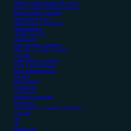
tillbehör skogsutrustning & verktyg
batteri & laddare till batterimaskiner
tillbehör batteri & laddare
personlig utrustning
arbetskängor & skyddsskor
arbetshandskar
skyddsutrustning
arbetskläder
övrig personlig utrustning
tillbehör personlig utrustning
Visa fler
underhåll & servicedelar
profil & presentartiklar
profil & presentartiklar
leksaker
första hjälpen
vattenskoter
vattenskoter
tillbehör vattenskoter
flytbryggor
underhåll & servicedelar vattenskoter
Visa fler
atv
atv
tillbehör atv