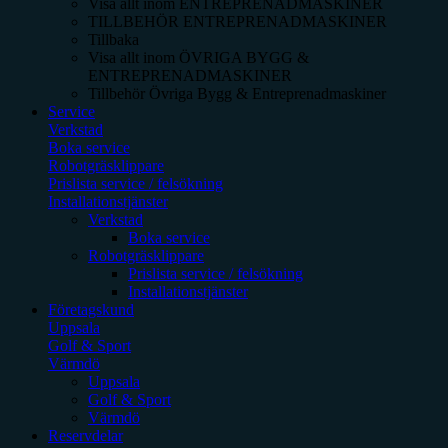
Visa allt inom
ENTREPRENADMASKINER
TILLBEHÖR ENTREPRENADMASKINER
Tillbaka
Visa allt inom
ÖVRIGA BYGG &
ENTREPRENADMASKINER
Tillbehör Övriga Bygg & Entreprenadmaskiner
Service
Verkstad
Boka service
Robotgräsklippare
Prislista service / felsökning
Installationstjänster
Verkstad
Boka service
Robotgräsklippare
Prislista service / felsökning
Installationstjänster
Företagskund
Uppsala
Golf & Sport
Värmdö
Uppsala
Golf & Sport
Värmdö
Reservdelar