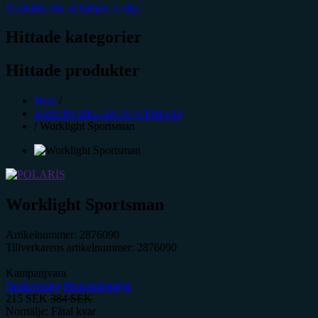
Kontakta oss så hjälper vi dig!
Hittade kategorier
Hittade produkter
Hem
/
RESERVDELAR ATV/FRITID
/
Worklight Sportsman
Worklight Sportsman
Artikelnummer:
2876090
Tillverkarens artikelnummer:
2876090
Kampanjvara
Beskrivning
Produktdetaljer
215
SEK
384
SEK
Norrtälje: Fåtal kvar