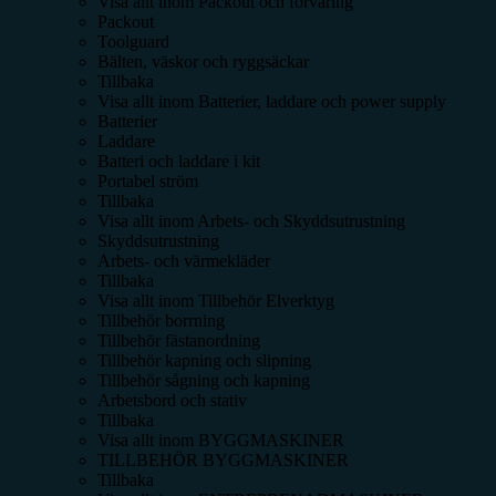
Visa allt inom
Packout och förvaring
Packout
Toolguard
Bälten, väskor och ryggsäckar
Tillbaka
Visa allt inom
Batterier, laddare och power supply
Batterier
Laddare
Batteri och laddare i kit
Portabel ström
Tillbaka
Visa allt inom
Arbets- och Skyddsutrustning
Skyddsutrustning
Arbets- och värmekläder
Tillbaka
Visa allt inom
Tillbehör Elverktyg
Tillbehör borrning
Tillbehör fästanordning
Tillbehör kapning och slipning
Tillbehör sågning och kapning
Arbetsbord och stativ
Tillbaka
Visa allt inom
BYGGMASKINER
TILLBEHÖR BYGGMASKINER
Tillbaka