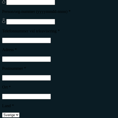
Person/org-nummer (yyyymmdd-nnnn) *
Telefonnummer vid teleavisering *
Adress *
Postnummer *
Ort *
Land *