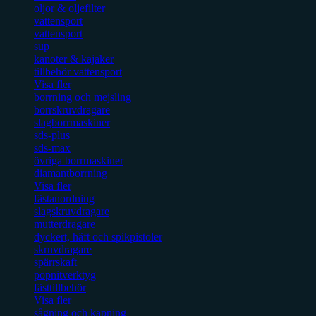
oljor & oljefilter
vattensport
vattensport
sup
kanoter & kajaker
tillbehör vattensport
Visa fler
borrning och mejsling
borrskruvdragare
slagborrmaskiner
sds-plus
sds-max
övriga borrmaskiner
diamantborrning
Visa fler
fästanordning
slagskruvdragare
mutterdragare
dyckert, häft och spikpistoler
skruvdragare
spärrskaft
popnitverktyg
fästtillbehör
Visa fler
sågning och kapning