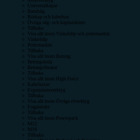
Universalkapar
Bandsåg
Rörkap och kabelsax
Övriga såg- och kapmaskiner
Tillbaka
Visa allt inom
Vinkelslip och polermaskin
Vinkelslip
Polermaskin
Tillbaka
Visa allt inom
Betong
Betongsloda
Betongvibrator
Tillbaka
Visa allt inom
High Force
Kabelsaxar
Expansionsverktyg
Tillbaka
Visa allt inom
Övriga elverktyg
Fogpistoler
Tillbaka
Visa allt inom
Powerpack
M12
M18
Tillbaka