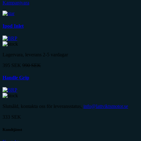
Kampanjvara
Ipod Inlet
Lagervara, leverans 2-5 vardagar
395
SEK
990
SEK
Handle Grip
Slutsåld, kontakta oss för leveransstatus,
info@lattviktsmotor.se
333
SEK
Kundtjänst