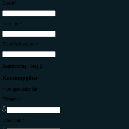
E-post*
Lösenord*
Bekräfta lösenord *
Registrering - Steg 2
Kunduppgifter
* Obligatoriska fält
Förnamn *
Efternamn *