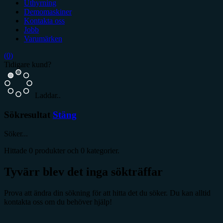
Uthyrning
Demomaskiner
Kontakta oss
Jobb
Varumärken
(
0
)
Tidigare kund?
Laddar..
Sökresultat
Stäng
Söker...
Hittade
0
produkter och
0
kategorier.
Tyvärr blev det inga sökträffar
Prova att ändra din sökning för att hitta det du söker. Du kan alltid
kontakta oss om du behöver hjälp!