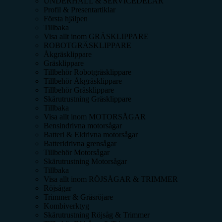
UNDERHÅLL & SERVICEDELAR
Profil & Presentartiklar
Första hjälpen
Tillbaka
Visa allt inom
GRÄSKLIPPARE
ROBOTGRÄSKLIPPARE
Åkgräsklippare
Gräsklippare
Tillbehör Robotgräsklippare
Tillbehör Åkgräsklippare
Tillbehör Gräsklippare
Skärutrustning Gräsklippare
Tillbaka
Visa allt inom
MOTORSÅGAR
Bensindrivna motorsågar
Batteri & Eldrivna motorsågar
Batteridrivna grensågar
Tillbehör Motorsågar
Skärutrustning Motorsågar
Tillbaka
Visa allt inom
RÖJSÅGAR & TRIMMER
Röjsågar
Trimmer & Gräsröjare
Kombiverktyg
Skärutrustning Röjsåg & Trimmer