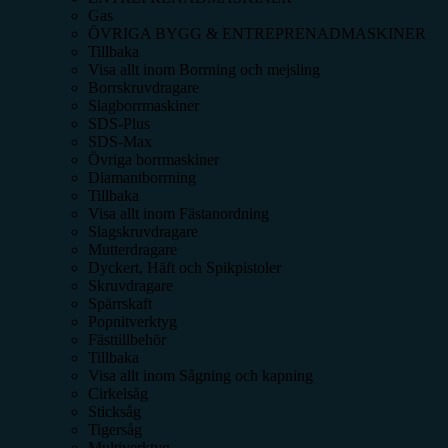
Gas
ÖVRIGA BYGG & ENTREPRENADMASKINER
Tillbaka
Visa allt inom
Borrning och mejsling
Borrskruvdragare
Slagborrmaskiner
SDS-Plus
SDS-Max
Övriga borrmaskiner
Diamantborrning
Tillbaka
Visa allt inom
Fästanordning
Slagskruvdragare
Mutterdragare
Dyckert, Häft och Spikpistoler
Skruvdragare
Spärrskaft
Popnitverktyg
Fästtillbehör
Tillbaka
Visa allt inom
Sågning och kapning
Cirkelsåg
Sticksåg
Tigersåg
Multiverktyg